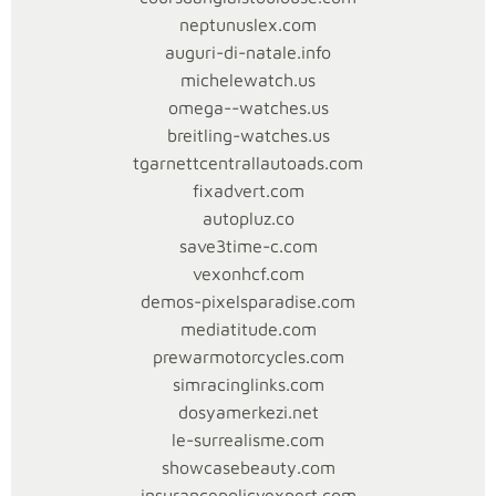
neptunuslex.com
q
auguri-di-natale.info
michelewatch.us
Zoyaqq
omega--watches.us
merupakan
breitling-watches.us
salah
tgarnettcentrallautoads.com
satu
fixadvert.com
platform
autopluz.co
permainan
save3time-c.com
yang
vexonhcf.com
kini
demos-pixelsparadise.com
tengah
mediatitude.com
populer
prewarmotorcycles.com
di
simracinglinks.com
kalangan
dosyamerkezi.net
para
le-surrealisme.com
pecinta
showcasebeauty.com
permainan
insurancepolicyexpert.com