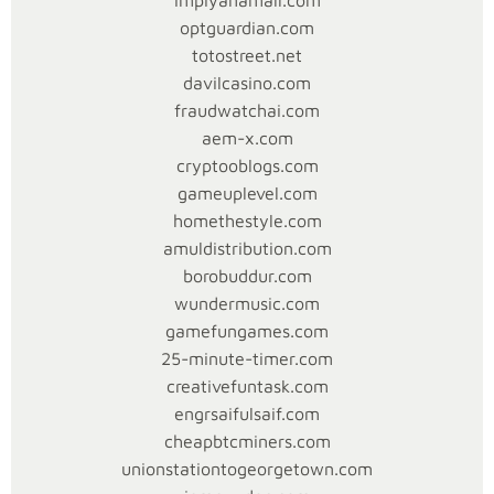
impiyanamall.com
dasar,
optguardian.com
seperti
totostreet.net
nama,
davilcasino.com
alamat
fraudwatchai.com
email,
aem-x.com
dan
cryptooblogs.com
nomor
gameuplevel.com
telepon.
homethestyle.com
Setelah
amuldistribution.com
mengisi
borobuddur.com
semua
wundermusic.com
informasi
gamefungames.com
yang
25-minute-timer.com
diminta,
creativefuntask.com
pemain
engrsaifulsaif.com
akan
cheapbtcminers.com
menerima
unionstationtogeorgetown.com
konfirmasi