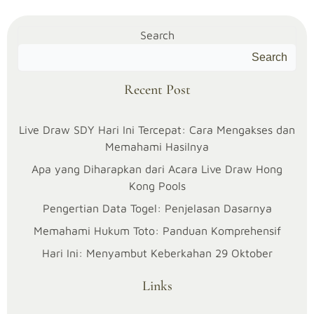
28/03/2025
Search
Pkv
Search
Games
Categories:
SBOBET
Recent Post
Slot
Gacor
Live Draw SDY Hari Ini Tercepat: Cara Mengakses dan
P
Memahami Hasilnya
Apa yang Diharapkan dari Acara Live Draw Hong
e
Kong Pools
Pengertian Data Togel: Penjelasan Dasarnya
n
Memahami Hukum Toto: Panduan Komprehensif
g
Hari Ini: Menyambut Keberkahan 29 Oktober
e
Links