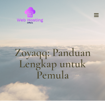
Skip
to
content
Zoyaqq: Panduan
Lengkap untuk
Pemula