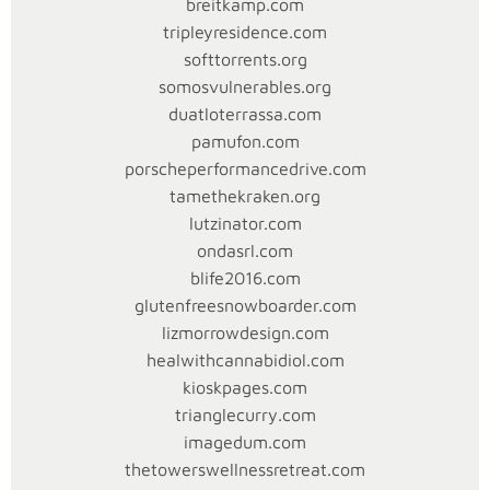
ini.
breitkamp.com
Namun,
tripleyresidence.com
Zoyaqq
softtorrents.org
menyediakan
somosvulnerables.org
panduan
duatloterrassa.com
yang
pamufon.com
jelas
porscheperformancedrive.com
untuk
tamethekraken.org
membantu
lutzinator.com
pemain
ondasrl.com
baru.
blife2016.com
glutenfreesnowboarder.com
P
lizmorrowdesign.com
healwithcannabidiol.com
i
kioskpages.com
trianglecurry.com
l
imagedum.com
thetowerswellnessretreat.com
i