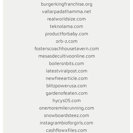
burgerkingfranchise.org
satu
vallarpadathamma.net
daya
realworldsize.com
tarik
teknolama.com
utama
productforbaby.com
dari
orb-z.com
Zoyaqq
fosterscoachhousetavern.com
adalah
mesasdecultivoonline.com
kemudahan
boilersnbits.com
dalam
latestviralpost.com
melakukan
newfreearticle.com
pendaftaran
blitzpowerusa.com
dan
gardenofeaten.com
proses
hycys05.com
deposit
onemoremilerunning.com
yang
snowboardsteez.com
cepat
instagrambioforgirls.com
dan
cashflowxfiles.com
sederhana.