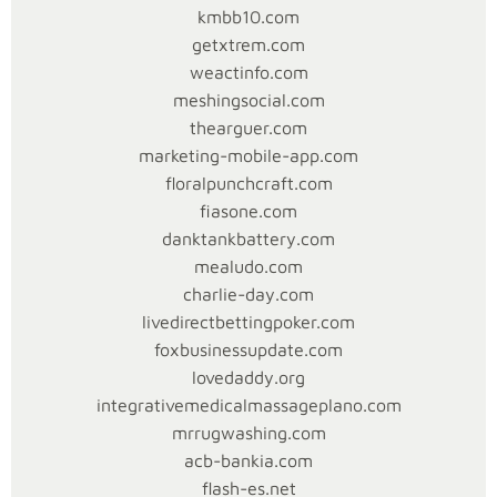
kmbb10.com
Dengan
getxtrem.com
antarmuka
weactinfo.com
yang
meshingsocial.com
ramah
thearguer.com
pengguna,
marketing-mobile-app.com
Zoyaqq
floralpunchcraft.com
menjadikan
fiasone.com
setiap
danktankbattery.com
sesi
mealudo.com
permainan
charlie-day.com
lebih
livedirectbettingpoker.com
menyenangkan.
foxbusinessupdate.com
P
lovedaddy.org
integrativemedicalmassageplano.com
e
mrrugwashing.com
acb-bankia.com
n
flash-es.net