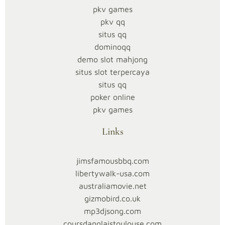
n
pkv games
pkv qq
a
situs qq
l
dominoqq
demo slot mahjong
a
situs slot terpercaya
situs qq
n
poker online
pkv games
Z
Links
o
jimsfamousbbq.com
y
libertywalk-usa.com
australiamovie.net
a
gizmobird.co.uk
mp3djsong.com
q
coursdanglaistoulouse.com