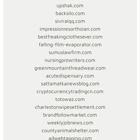
upshak.com
d
backsilo.com
siviralqq.com
a
impressionresorthoian.com
bestfreakingclothesever.com
f
falling-film-evaporator.com
sumuslawfirm.com
t
nursingprowriters.com
greenmountainthreadwear.com
a
acutedispensary.com
r
sattamatkanewsblog.com
cryptocurrencytradingcn.com
a
totowaz.com
charlestonwipesettlement.com
n
brandfollowmarket.com
weeklyjobnews.com
d
countyanimalshelter.com
adwebtagging.com