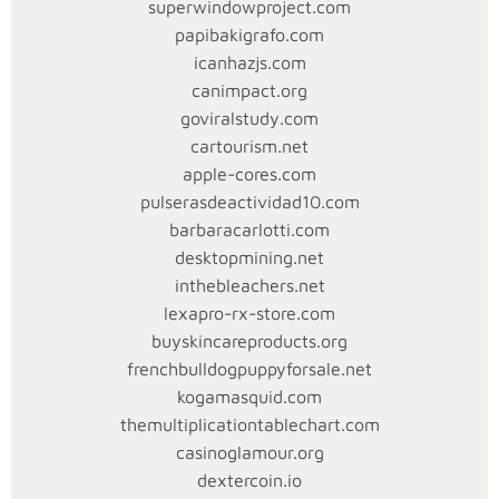
superwindowproject.com
cara
papibakigrafo.com
bermain
icanhazjs.com
hingga
canimpact.org
tips
goviralstudy.com
untuk
cartourism.net
menang.
apple-cores.com
A
pulserasdeactividad10.com
barbaracarlotti.com
t
desktopmining.net
inthebleachers.net
u
lexapro-rx-store.com
buyskincareproducts.org
r
frenchbulldogpuppyforsale.net
kogamasquid.com
a
themultiplicationtablechart.com
casinoglamour.org
n
dextercoin.io