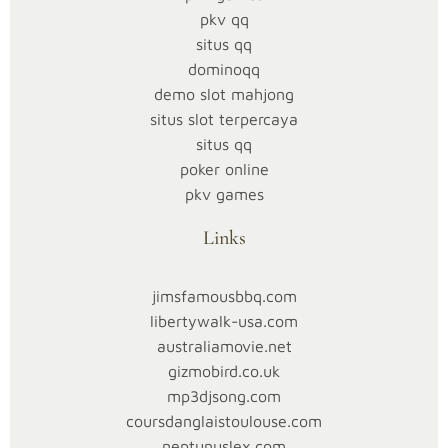
pkv qq
l
situs qq
dominoqq
a
demo slot mahjong
n
situs slot terpercaya
situs qq
P
poker online
pkv games
e
Links
r
jimsfamousbbq.com
m
libertywalk-usa.com
australiamovie.net
a
gizmobird.co.uk
mp3djsong.com
i
coursdanglaistoulouse.com
neptunuslex.com