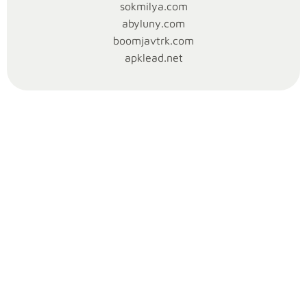
sokmilya.com
kombinasi
abyluny.com
kartu
boomjavtrk.com
yang
apklead.net
tidak
kuat
tetapi
merasa
bahwa
lawan
mereka
memiliki
kartu
yang
lebih
buruk,
mereka
bisa
bertaruh