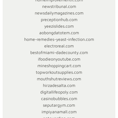
setiap
newstribunal.com
putaran,
newsdailymagazines.com
pemain
preceptionhub.com
harus
yeezislides.com
menilai
aobongdatotem.com
kartu
home-remedies-yeast-infection.com
yang
electroreal.com
mereka
bestofmiami-dadecounty.com
pegang
ifoodieonyoutube.com
dan
mineshoppingcart.com
memutuskan
topworkoutsupplies.com
strategi
mouthshutreviews.com
terbaik
hirzadesalta.com
yang
digitallifeopoly.com
dapat
casinobubbles.com
mereka
seputargym.com
lakukan.
impiyanamall.com
Ini