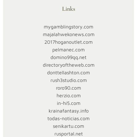
n
Links
a
mygamblingstory.com
majalahwekonews.com
l
2017hoganoutlet.com
pelmanec.com
i
domino99qq.net
directoryoftheweb.com
s
donttellashton.com
rush3studio.com
i
roro90.com
s
herzio.com
in-hi5.com
D
krainafantasy.info
todas-noticias.com
a
senikartu.com
rusportal.net