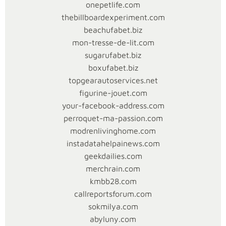
n
onepetlife.com
thebillboardexperiment.com
d
beachufabet.biz
mon-tresse-de-lit.com
a
sugarufabet.biz
boxufabet.biz
l
topgearautoservices.net
figurine-jouet.com
i
your-facebook-address.com
perroquet-ma-passion.com
Mengendalikan
modrenlivinghome.com
emosi
instadatahelpainews.com
saat
geekdailies.com
bermain
merchrain.com
Iwan
kmbb28.com
Togel
callreportsforum.com
sangatlah
sokmilya.com
penting.
abyluny.com