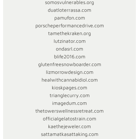
somosvulnerables.org
m
duatloterrassa.com
pamufon.com
o
porscheperformancedrive.com
tamethekraken.org
s
lutzinator.com
ondasrl.com
i
blife2016.com
T
glutenfreesnowboarder.com
lizmorrowdesign.com
e
healwithcannabidiol.com
kioskpages.com
r
trianglecurry.com
imagedum.com
k
thetowerswellnessretreat.com
officialgelatostrain.com
e
kaethejeweler.com
sattamatkasattaking.com