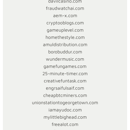
keputusan
davilcasino.com
yang
fraudwatchai.com
lebih
aem-x.com
tepat
cryptooblogs.com
ketika
gameuplevel.com
memilih
homethestyle.com
angka
amuldistribution.com
untuk
borobuddur.com
dipasang.
wundermusic.com
gamefungames.com
B
25-minute-timer.com
creativefuntask.com
e
engrsaifulsaif.com
cheapbtcminers.com
r
unionstationtogeorgetown.com
iamayudoc.com
m
mylittlebighead.com
freealot.com
a