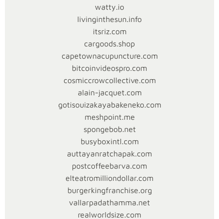
t
watty.io
livinginthesun.info
a
itsriz.com
cargoods.shop
capetownacupuncture.com
Salah
bitcoinvideospro.com
satu
cosmiccrowcollective.com
strategi
alain-jacquet.com
yang
gotisouizakayabakeneko.com
paling
meshpoint.me
efektif
spongebob.net
dalam
busyboxintl.com
bermain
auttayanratchapak.com
Iwan
postcoffeebarva.com
Togel
elteatromilliondollar.com
adalah
burgerkingfranchise.org
melakukan
vallarpadathamma.net
analisis
realworldsize.com