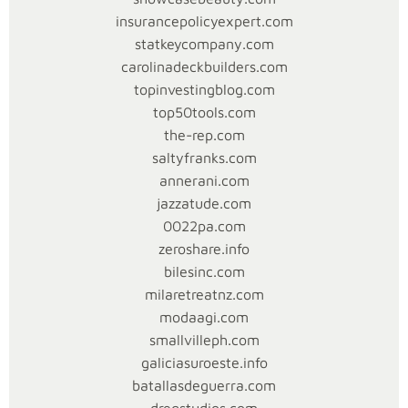
tetapi
insurancepolicyexpert.com
juga
statkeycompany.com
menjadi
carolinadeckbuilders.com
simbol
topinvestingblog.com
bagi
top50tools.com
kemajuan
the-rep.com
budaya,
saltyfranks.com
ilmu
annerani.com
pengetahuan,
jazzatude.com
dan
0022pa.com
inovasi
zeroshare.info
di
bilesinc.com
wilayah
milaretreatnz.com
tersebut.
modaagi.com
Dalam
smallvilleph.com
artikel
galiciasuroeste.info
ini,
batallasdeguerra.com
kita