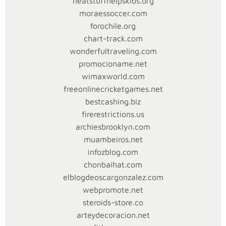
neatstuffhelpskids.org
Awalnya,
moraessoccer.com
data
forochile.org
HK
chart-track.com
hanya
wonderfultraveling.com
dicatat
promocioname.net
secara
wimaxworld.com
manual,
freeonlinecricketgames.net
namun
bestcashing.biz
seiring
firerestrictions.us
perkembangan
archiesbrooklyn.com
teknologi,
muambeiros.net
pencatatan
infozblog.com
dan
chonbaihat.com
pengumuman
elblogdeoscargonzalez.com
data
webpromote.net
hasil
steroids-store.co
keluaran
arteydecoracion.net
mulai