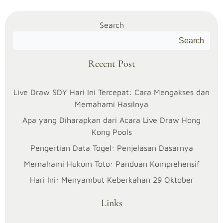
11/05/2026
Search
Togel
Search
Categories:
Online
Recent Post
S
e
Live Draw SDY Hari Ini Tercepat: Cara Mengakses dan
Memahami Hasilnya
j
Apa yang Diharapkan dari Acara Live Draw Hong
Kong Pools
a
Pengertian Data Togel: Penjelasan Dasarnya
r
Memahami Hukum Toto: Panduan Komprehensif
Hari Ini: Menyambut Keberkahan 29 Oktober
a
Links
h