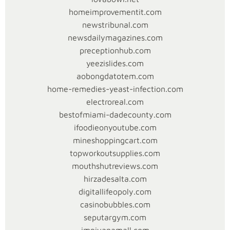
Hal
homeimprovementit.com
ini
newstribunal.com
memudahkan
newsdailymagazines.com
para
preceptionhub.com
pemain
yeezislides.com
untuk
aobongdatotem.com
melihat
home-remedies-yeast-infection.com
hasil
electroreal.com
keluaran
bestofmiami-dadecounty.com
secara
ifoodieonyoutube.com
langsung
mineshoppingcart.com
dan
topworkoutsupplies.com
membuat
mouthshutreviews.com
keputusan
hirzadesalta.com
berdasarkan
digitallifeopoly.com
data
casinobubbles.com
yang
seputargym.com
tersedia.