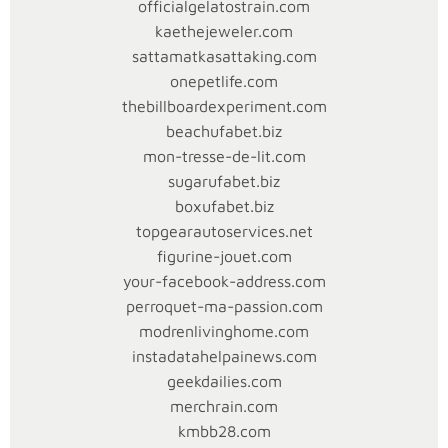
officialgelatostrain.com
mereka
kaethejeweler.com
tidak
sattamatkasattaking.com
ketinggalan
onepetlife.com
informasi
thebillboardexperiment.com
penting.
beachufabet.biz
A
mon-tresse-de-lit.com
sugarufabet.biz
n
boxufabet.biz
topgearautoservices.net
a
figurine-jouet.com
your-facebook-address.com
l
perroquet-ma-passion.com
modrenlivinghome.com
i
instadatahelpainews.com
geekdailies.com
s
merchrain.com
kmbb28.com