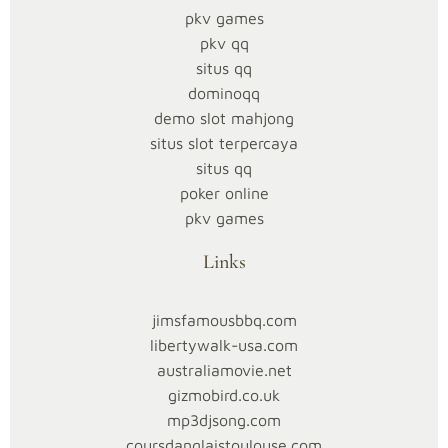
pkv games
D
pkv qq
situs qq
a
dominoqq
demo slot mahjong
t
situs slot terpercaya
a
situs qq
poker online
H
pkv games
Links
K
jimsfamousbbq.com
Data
libertywalk-usa.com
HK
australiamovie.net
atau
gizmobird.co.uk
data
mp3djsong.com
hasil
coursdanglaistoulouse.com