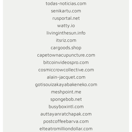
todas-noticias.com
P
senikartu.com
rusportal.net
e
watty.io
livinginthesun.info
r
itsriz.com
cargoods.shop
k
capetownacupuncture.com
bitcoinvideospro.com
e
cosmiccrowcollective.com
alain-jacquet.com
m
gotisouizakayabakeneko.com
b
meshpoint.me
spongebob.net
a
busyboxintl.com
auttayanratchapak.com
n
postcoffeebarva.com
elteatromilliondollar.com