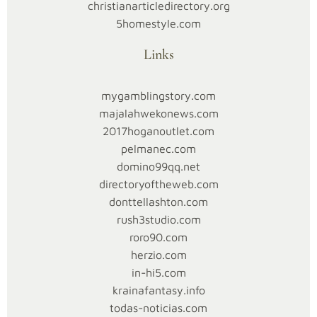
christianarticledirectory.org
ikonik
5homestyle.com
dari
Hong
Links
Kong.
Terdapat
mygamblingstory.com
banyak
majalahwekonews.com
variasi
2017hoganoutlet.com
dim
pelmanec.com
sum,
domino99qq.net
seperti
directoryoftheweb.com
siu
donttellashton.com
mai,
rush3studio.com
har
roro90.com
gow,
herzio.com
dan
in-hi5.com
cha
krainafantasy.info
siu
todas-noticias.com
bao.