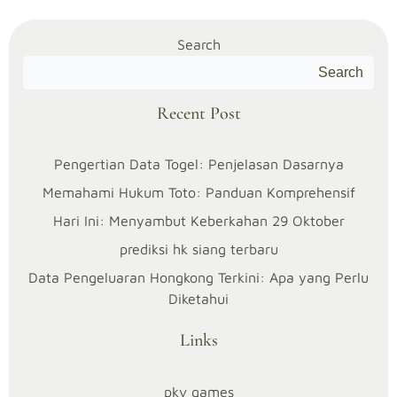
10/05/2026
Search
Categories:
Uncategorized
Search
M
Recent Post
e
Pengertian Data Togel: Penjelasan Dasarnya
n
Memahami Hukum Toto: Panduan Komprehensif
Hari Ini: Menyambut Keberkahan 29 Oktober
j
prediksi hk siang terbaru
e
Data Pengeluaran Hongkong Terkini: Apa yang Perlu
Diketahui
l
Links
a
pkv games