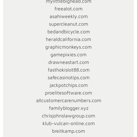
marinasi.
mylittlebighead.com
Banyak
freealot.com
restoran
asahiweekly.com
di
supercleanut.com
Hong
bedandbicycle.com
Kong
heraldcalifornia.com
mengklaim
graphicmonkeys.com
bahwa
gamepixies.com
mereka
drawneastart.com
memiliki
fasthokislot88.com
resep
safecasinotips.com
yang
jackpotchips.com
paling
proelitesoftware.com
otentik,
allcustomercarenumbers.com
sehingga
familyblogger.xyz
wisatawan
chrisjohnslawgroup.com
akan
klub-vulcan-online.com
memiliki
breitkamp.com