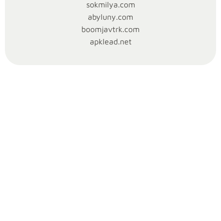
c
sokmilya.com
abyluny.com
a
boomjavtrk.com
k
apklead.net
e
T
e
l
u
r
Jangan