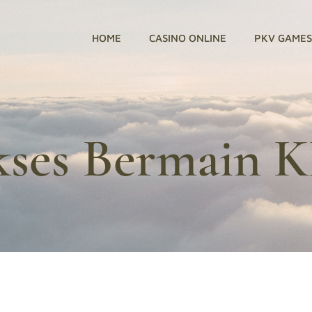
HOME
CASINO ONLINE
PKV GAMES
kses Bermain 