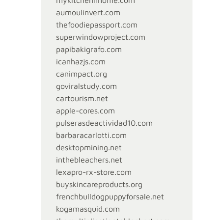
mykitchennhome.com
aumoulinvert.com
thefoodiepassport.com
superwindowproject.com
papibakigrafo.com
icanhazjs.com
canimpact.org
goviralstudy.com
cartourism.net
apple-cores.com
pulserasdeactividad10.com
barbaracarlotti.com
desktopmining.net
inthebleachers.net
lexapro-rx-store.com
buyskincareproducts.org
frenchbulldogpuppyforsale.net
kogamasquid.com