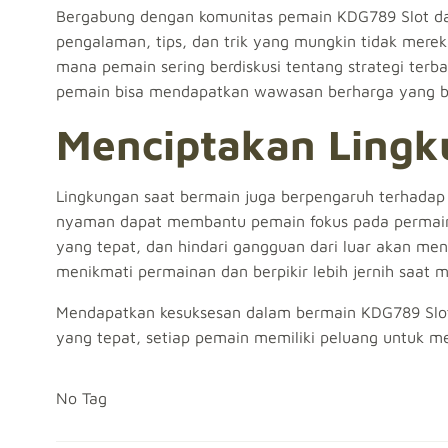
Bergabung dengan komunitas pemain KDG789 Slot da
pengalaman, tips, dan trik yang mungkin tidak merek
mana pemain sering berdiskusi tentang strategi terb
pemain bisa mendapatkan wawasan berharga yang b
Menciptakan Ling
Lingkungan saat bermain juga berpengaruh terhadap
nyaman dapat membantu pemain fokus pada permain
yang tepat, dan hindari gangguan dari luar akan m
menikmati permainan dan berpikir lebih jernih saat
Mendapatkan kesuksesan dalam bermain KDG789 Slot 
yang tepat, setiap pemain memiliki peluang untuk 
No Tag