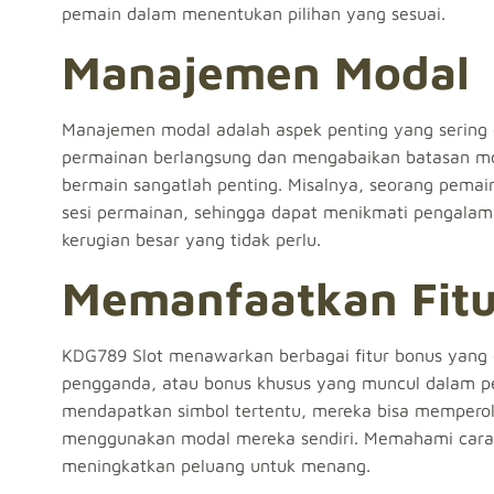
pemain dalam menentukan pilihan yang sesuai.
Manajemen Modal
Manajemen modal adalah aspek penting yang sering d
permainan berlangsung dan mengabaikan batasan mo
bermain sangatlah penting. Misalnya, seorang pema
sesi permainan, sehingga dapat menikmati pengalam
kerugian besar yang tidak perlu.
Memanfaatkan Fitu
KDG789 Slot menawarkan berbagai fitur bonus yang da
pengganda, atau bonus khusus yang muncul dalam pe
mendapatkan simbol tertentu, mereka bisa mempero
menggunakan modal mereka sendiri. Memahami cara k
meningkatkan peluang untuk menang.