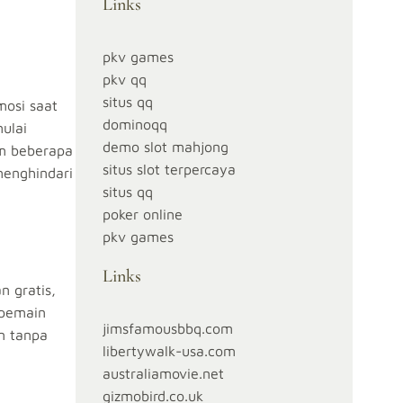
Links
pkv games
pkv qq
situs qq
mosi saat
dominoqq
ulai
demo slot mahjong
am beberapa
situs slot terpercaya
menghindari
situs qq
poker online
pkv games
Links
n gratis,
 pemain
jimsfamousbbq.com
n tanpa
libertywalk-usa.com
australiamovie.net
gizmobird.co.uk