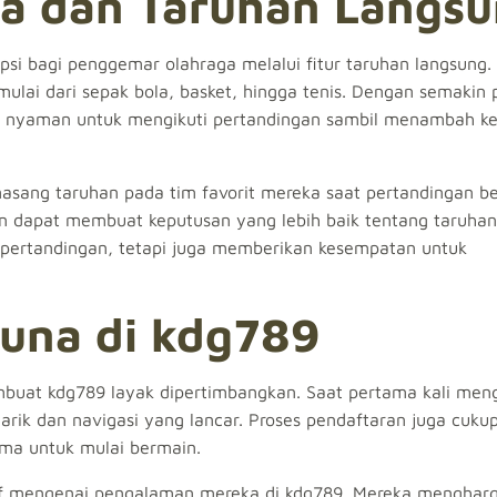
a dan Taruhan Langs
psi bagi penggemar olahraga melalui fitur taruhan langsung
mulai dari sepak bola, basket, hingga tenis. Dengan semakin
g nyaman untuk mengikuti pertandingan sambil menambah k
sang taruhan pada tim favorit mereka saat pertandingan be
ain dapat membuat keputusan yang lebih baik tentang taruha
m pertandingan, tetapi juga memberikan kesempatan untuk
una di kdg789
buat kdg789 layak dipertimbangkan. Saat pertama kali men
arik dan navigasi yang lancar. Proses pendaftaran juga cuku
ama untuk mulai bermain.
if mengenai pengalaman mereka di kdg789. Mereka mengharg