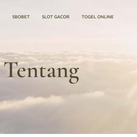
SBOBET
SLOT GACOR
TOGEL ONLINE
 Tentang