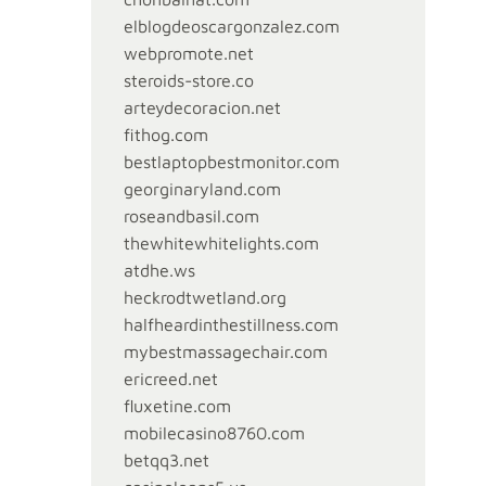
elblogdeoscargonzalez.com
webpromote.net
steroids-store.co
arteydecoracion.net
fithog.com
bestlaptopbestmonitor.com
georginaryland.com
roseandbasil.com
thewhitewhitelights.com
atdhe.ws
heckrodtwetland.org
halfheardinthestillness.com
mybestmassagechair.com
ericreed.net
fluxetine.com
mobilecasino8760.com
betqq3.net