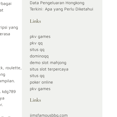
Data Pengeluaran Hongkong
rbagai
Terkini: Apa yang Perlu Diketahui
at
Links
ipsi yang
erasa
pkv games
pkv qq
situs qq
dominoqq
demo slot mahjong
k, roulette,
situs slot terpercaya
ang
situs qq
ampilan.
poker online
pkv games
. kdg789
nya
Links
r.
jimsfamousbbq.com