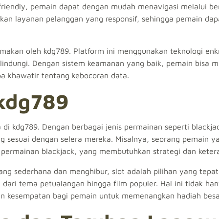
riendly, pemain dapat dengan mudah menavigasi melalui be
rkan layanan pelanggan yang responsif, sehingga pemain dap
akan oleh kdg789. Platform ini menggunakan teknologi enkr
indungi. Dengan sistem keamanan yang baik, pemain bisa m
a khawatir tentang kebocoran data.
 kdg789
di kdg789. Dengan berbagai jenis permainan seperti blackjac
g sesuai dengan selera mereka. Misalnya, seorang pemain y
permainan blackjack, yang membutuhkan strategi dan keter
yang sederhana dan menghibur, slot adalah pilihan yang tepat
ari tema petualangan hingga film populer. Hal ini tidak ha
an kesempatan bagi pemain untuk memenangkan hadiah besa