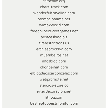
forochile.org
menggunakan
chart-track.com
angka
wonderfultraveling.com
yang
promocioname.net
sering
wimaxworld.com
muncul
freeonlinecricketgames.net
sebelumnya,
bestcashing.biz
mereka
firerestrictions.us
dapat
archiesbrooklyn.com
meningkatkan
muambeiros.net
peluang
infozblog.com
mereka
chonbaihat.com
untuk
elblogdeoscargonzalez.com
menang.
webpromote.net
Misalnya,
steroids-store.co
seorang
arteydecoracion.net
penjaja
fithog.com
togel
bestlaptopbestmonitor.com
mungkin