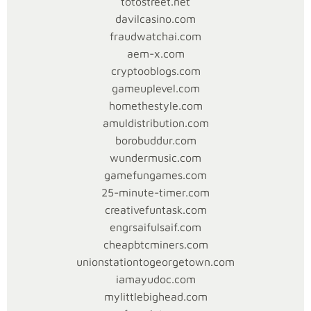
totostreet.net
diatur
davilcasino.com
dan
fraudwatchai.com
diawasi
aem-x.com
oleh
cryptooblogs.com
hukum
gameuplevel.com
di
homethestyle.com
banyak
amuldistribution.com
negara.
borobuddur.com
Ini
wundermusic.com
berbeda
gamefungames.com
dengan
25-minute-timer.com
perjudian
creativefuntask.com
liar,
engrsaifulsaif.com
yang
cheapbtcminers.com
tidak
unionstationtogeorgetown.com
memiliki
iamayudoc.com
pengawasan
mylittlebighead.com
dan