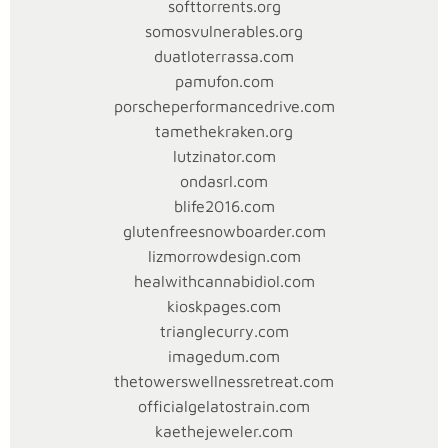
softtorrents.org
banyak
somosvulnerables.org
kasus,
duatloterrassa.com
bahkan
pamufon.com
ada
porscheperformancedrive.com
aturan
tamethekraken.org
yang
lutzinator.com
ketat
ondasrl.com
mengenai
blife2016.com
bagaimana
glutenfreesnowboarder.com
hasil
lizmorrowdesign.com
diundi,
healwithcannabidiol.com
yang
kioskpages.com
berarti
trianglecurry.com
bahwa
imagedum.com
tidak
thetowerswellnessretreat.com
ada
officialgelatostrain.com
penipuan
kaethejeweler.com
yang