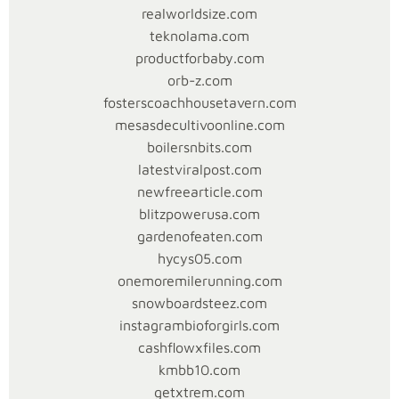
biasa
realworldsize.com
yang
teknolama.com
merasa
productforbaby.com
frustrasi
orb-z.com
dengan
fosterscoachhousetavern.com
pendapatan
mesasdecultivoonline.com
rendah
boilersnbits.com
mereka
latestviralpost.com
mungkin
newfreearticle.com
memasang
blitzpowerusa.com
harapan
gardenofeaten.com
besar
hycys05.com
pada
onemoremilerunning.com
togel
snowboardsteez.com
sebagai
instagrambioforgirls.com
jalan
cashflowxfiles.com
keluar
kmbb10.com
dari
getxtrem.com