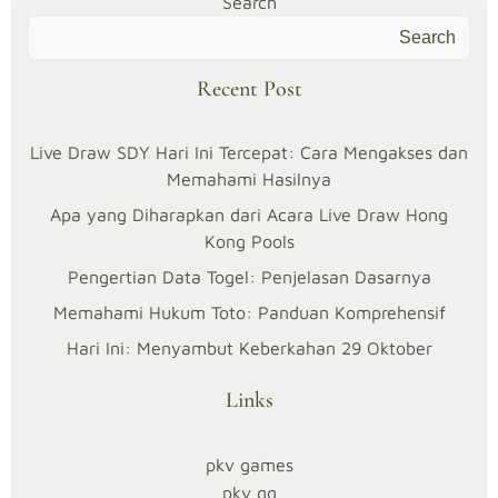
08/05/2026
Search
Togel
Search
Categories:
Online
Recent Post
M
i
Live Draw SDY Hari Ini Tercepat: Cara Mengakses dan
Memahami Hasilnya
t
Apa yang Diharapkan dari Acara Live Draw Hong
Kong Pools
o
Pengertian Data Togel: Penjelasan Dasarnya
s
Memahami Hukum Toto: Panduan Komprehensif
Hari Ini: Menyambut Keberkahan 29 Oktober
t
Links
e
pkv games
n
pkv qq