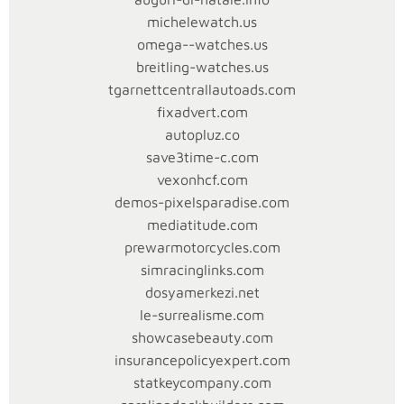
michelewatch.us
Di
omega--watches.us
tengah
breitling-watches.us
masyarakat,
tgarnettcentrallautoads.com
togel
fixadvert.com
seringkali
autopluz.co
dikelilingi
save3time-c.com
oleh
vexonhcf.com
berbagai
demos-pixelsparadise.com
mitos.
mediatitude.com
Salah
prewarmotorcycles.com
satu
simracinglinks.com
mitos
dosyamerkezi.net
yang
le-surrealisme.com
paling
showcasebeauty.com
umum
insurancepolicyexpert.com
adalah
statkeycompany.com
bahwa