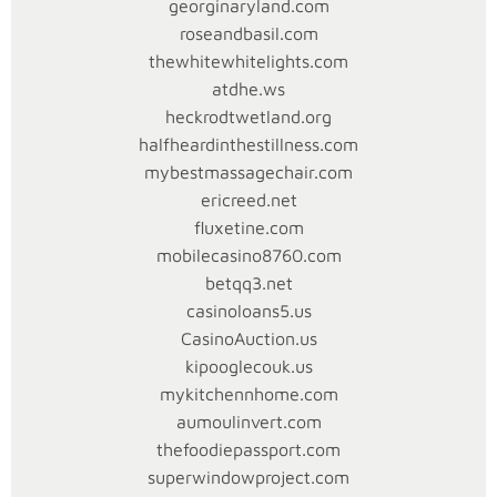
georginaryland.com
berkeras
roseandbasil.com
bahwa
thewhitewhitelights.com
angka
atdhe.ws
kelahiran
heckrodtwetland.org
mereka
halfheardinthestillness.com
atau
mybestmassagechair.com
tanggal
ericreed.net
penting
fluxetine.com
dalam
mobilecasino8760.com
hidup
betqq3.net
mereka
casinoloans5.us
adalah
CasinoAuction.us
kombinasi
kipooglecouk.us
yang
mykitchennhome.com
paling
aumoulinvert.com
potensial.
thefoodiepassport.com
Namun,
superwindowproject.com
kenyataannya