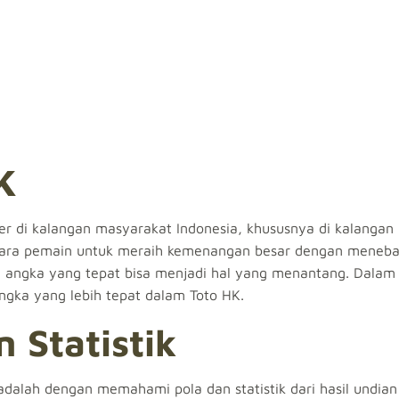
K
ler di kalangan masyarakat Indonesia, khususnya di kalanga
para pemain untuk meraih kemenangan besar dengan meneb
angka yang tepat bisa menjadi hal yang menantang. Dalam ar
ngka yang lebih tepat dalam Toto HK.
 Statistik
adalah dengan memahami pola dan statistik dari hasil undian