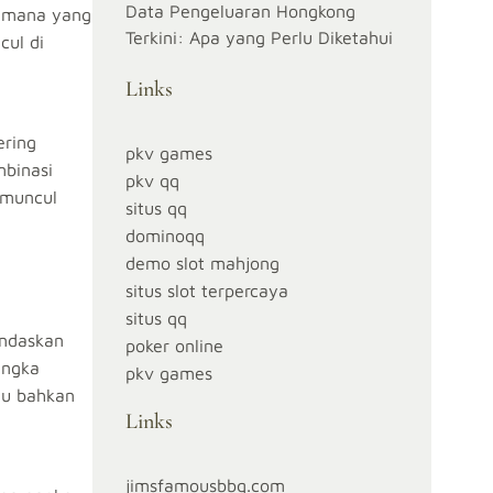
Data Pengeluaran Hongkong
a mana yang
Terkini: Apa yang Perlu Diketahui
ul di
Links
ering
pkv games
mbinasi
pkv qq
 muncul
situs qq
dominoqq
demo slot mahjong
situs slot terpercaya
situs qq
andaskan
poker online
angka
pkv games
au bahkan
Links
jimsfamousbbq.com