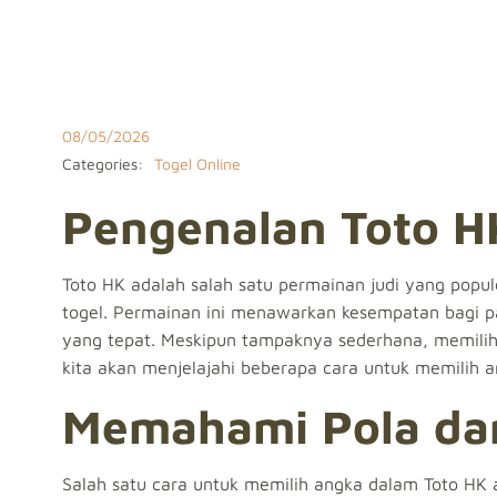
08/05/2026
Categories:
Togel Online
Pengenalan Toto H
Toto HK adalah salah satu permainan judi yang popu
togel. Permainan ini menawarkan kesempatan bagi 
yang tepat. Meskipun tampaknya sederhana, memilih 
kita akan menjelajahi beberapa cara untuk memilih a
Memahami Pola dan
Salah satu cara untuk memilih angka dalam Toto HK 