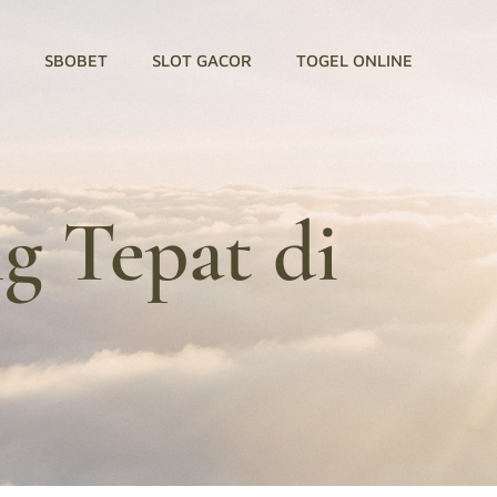
SBOBET
SLOT GACOR
TOGEL ONLINE
g Tepat di