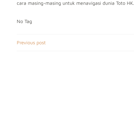
cara masing-masing untuk menavigasi dunia Toto HK
No Tag
Post
Previous post
navigation