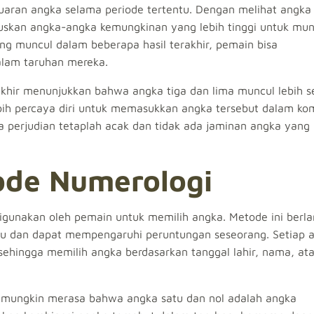
uaran angka selama periode tertentu. Dengan melihat angk
kan angka-angka kemungkinan yang lebih tinggi untuk munc
ring muncul dalam beberapa hasil terakhir, pemain bisa
lam taruhan mereka.
rakhir menunjukkan bahwa angka tiga dan lima muncul lebih s
bih percaya diri untuk memasukkan angka tersebut dalam ko
 perjudian tetaplah acak dan tidak ada jaminan angka yang
de Numerologi
igunakan oleh pemain untuk memilih angka. Metode ini berl
tu dan dapat mempengaruhi peruntungan seseorang. Setiap 
 sehingga memilih angka berdasarkan tanggal lahir, nama, at
h mungkin merasa bahwa angka satu dan nol adalah angka