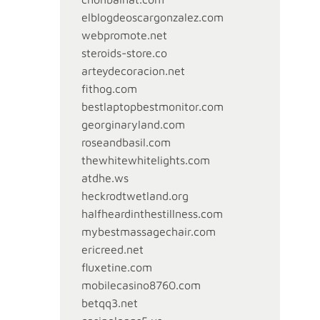
elblogdeoscargonzalez.com
webpromote.net
steroids-store.co
arteydecoracion.net
fithog.com
bestlaptopbestmonitor.com
georginaryland.com
roseandbasil.com
thewhitewhitelights.com
atdhe.ws
heckrodtwetland.org
halfheardinthestillness.com
mybestmassagechair.com
ericreed.net
fluxetine.com
mobilecasino8760.com
betqq3.net