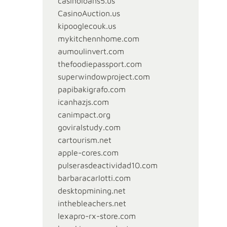
casinoloans5.us
CasinoAuction.us
kipooglecouk.us
mykitchennhome.com
aumoulinvert.com
thefoodiepassport.com
superwindowproject.com
papibakigrafo.com
icanhazjs.com
canimpact.org
goviralstudy.com
cartourism.net
apple-cores.com
pulserasdeactividad10.com
barbaracarlotti.com
desktopmining.net
inthebleachers.net
lexapro-rx-store.com