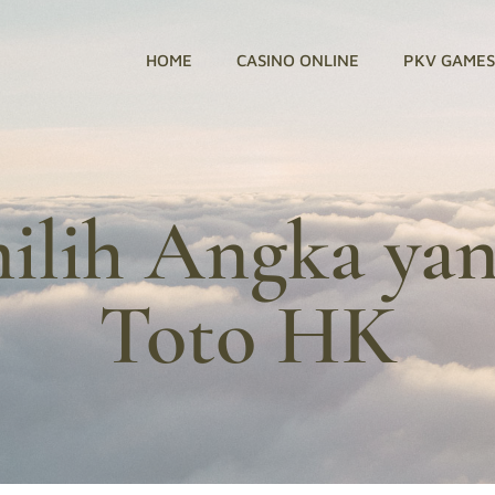
HOME
CASINO ONLINE
PKV GAMES
lih Angka yan
Toto HK