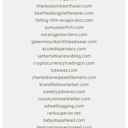
Salah
impressionresorthoian.com
satu
bestfreakingclothesever.com
strategi
falling-film-evaporator.com
yang
sumuslawfirm.com
banyak
nursingprowriters.com
digunakan
greenmountainthreadwear.com
oleh
acutedispensary.com
pemain
sattamatkanewsblog.com
togel
cryptocurrencytradingcn.com
adalah
totowaz.com
melihat
charlestonwipesettlement.com
angka-
brandfollowmarket.com
angka
weeklyjobnews.com
dari
countyanimalshelter.com
hasil
adwebtagging.com
pengundian
ranksuperior.net
sebelumnya.
babystepahead.com
Melihat
destinationoverlooked.com