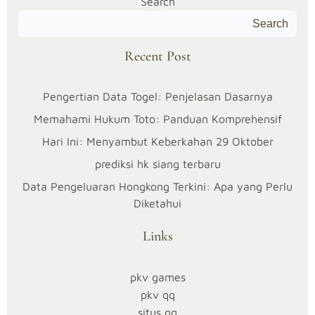
02/01/2026
Search
Togel
Search
Categories:
Online
Recent Post
P
e
Pengertian Data Togel: Penjelasan Dasarnya
Memahami Hukum Toto: Panduan Komprehensif
n
Hari Ini: Menyambut Keberkahan 29 Oktober
g
prediksi hk siang terbaru
Data Pengeluaran Hongkong Terkini: Apa yang Perlu
e
Diketahui
n
Links
a
pkv games
pkv qq
l
situs qq