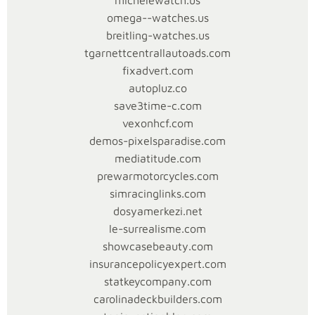
michelewatch.us
H
omega--watches.us
breitling-watches.us
o
tgarnettcentrallautoads.com
fixadvert.com
n
autopluz.co
save3time-c.com
g
vexonhcf.com
k
demos-pixelsparadise.com
mediatitude.com
o
prewarmotorcycles.com
simracinglinks.com
n
dosyamerkezi.net
le-surrealisme.com
g
showcasebeauty.com
insurancepolicyexpert.com
P
statkeycompany.com
carolinadeckbuilders.com