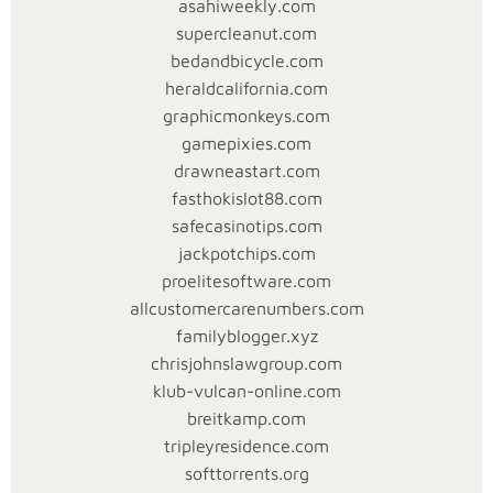
asahiweekly.com
tampaknya
supercleanut.com
sering
bedandbicycle.com
muncul.
heraldcalifornia.com
Seorang
graphicmonkeys.com
pemain
gamepixies.com
yang
drawneastart.com
teliti
fasthokislot88.com
mungkin
safecasinotips.com
akan
jackpotchips.com
memasukkan
proelitesoftware.com
angka-
allcustomercarenumbers.com
angka
familyblogger.xyz
ini
chrisjohnslawgroup.com
ke
klub-vulcan-online.com
dalam
breitkamp.com
tiketnya
tripleyresidence.com
sebagai
softtorrents.org