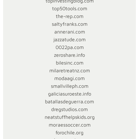
o
topinvestingblog.com
top50tools.com
o
the-rep.com
saltyfranks.com
l
annerani.com
jazzatude.com
s
0022pa.com
zeroshare.info
bilesinc.com
Hongkong
milaretreatnz.com
Pools
modaagi.com
merupakan
smallvilleph.com
salah
galiciasuroeste.info
satu
batallasdeguerra.com
permainan
dregstudios.com
togel
neatstuffhelpskids.org
yang
moraessoccer.com
sangat
forochile.org
populer