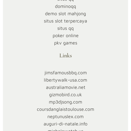
dominoqq
a
demo slot mahjong
n
situs slot terpercaya
situs qq
T
poker online
pkv games
e
Links
n
jimsfamousbbq.com
t
libertywalk-usa.com
australiamovie.net
a
gizmobird.co.uk
mp3djsong.com
n
coursdanglaistoulouse.com
neptunuslex.com
g
auguri-di-natale.info