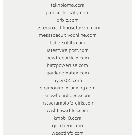
n
teknolama.com
productforbaby.com
g
orb-z.com
fosterscoachhousetavern.com
u
mesasdecultivoonline.com
boilersnbits.com
n
latestviralpost.com
newfreearticle.com
d
blitzpowerusa.com
gardenofeaten.com
i
hycys05.com
onemoremilerunning.com
a
snowboardsteez.com
instagrambioforgirls.com
n
cashflowxfiles.com
kmbb10.com
S
getxtrem.com
weactinfo.com