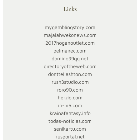
e
Links
n
mygamblingstory.com
g
majalahwekonews.com
2017hoganoutlet.com
e
pelmanec.com
domino99qq.net
n
directoryoftheweb.com
a
donttellashton.com
rush3studio.com
l
roro90.com
herzio.com
A
in-hi5.com
krainafantasy.info
n
todas-noticias.com
senikartu.com
g
rusportal.net