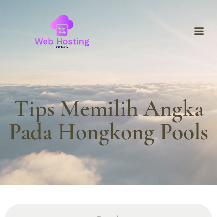
Skip
to
content
Tips Memilih Angka
Pada Hongkong Pools