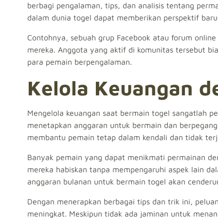
berbagi pengalaman, tips, dan analisis tentang perm
dalam dunia togel dapat memberikan perspektif bar
Contohnya, sebuah grup Facebook atau forum online 
mereka. Anggota yang aktif di komunitas tersebut bia
para pemain berpengalaman.
Kelola Keuangan d
Mengelola keuangan saat bermain togel sangatlah pe
menetapkan anggaran untuk bermain dan berpegang 
membantu pemain tetap dalam kendali dan tidak terj
Banyak pemain yang dapat menikmati permainan deng
mereka habiskan tanpa mempengaruhi aspek lain da
anggaran bulanan untuk bermain togel akan cenderu
Dengan menerapkan berbagai tips dan trik ini, pel
meningkat. Meskipun tidak ada jaminan untuk menan