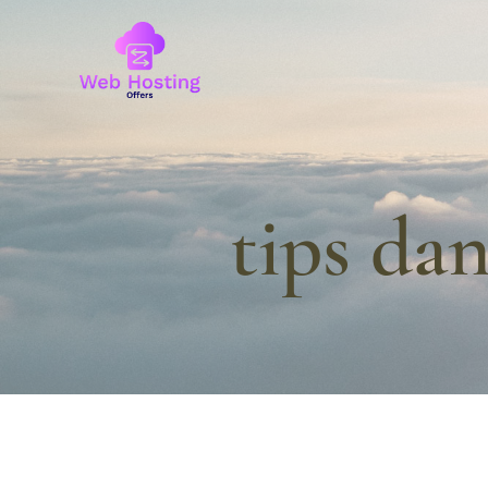
Skip
to
content
tips dan