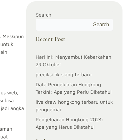
Search
Search
. Meskipun
Recent Post
 untuk
aih
Hari Ini: Menyambut Keberkahan
29 Oktober
prediksi hk siang terbaru
Data Pengeluaran Hongkong
Terkini: Apa yang Perlu Diketahui
tus web,
i bisa
live draw hongkong terbaru untuk
 jadi angka
penggemar
Pengeluaran Hongkong 2024:
Apa yang Harus Diketahui
haman
buat