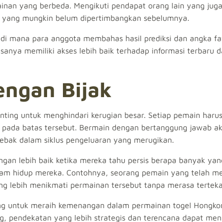
ainan yang berbeda. Mengikuti pendapat orang lain yang juga 
u yang mungkin belum dipertimbangkan sebelumnya.
di mana para anggota membahas hasil prediksi dan angka fa
sanya memiliki akses lebih baik terhadap informasi terbaru da
engan Bijak
nting untuk menghindari kerugian besar. Setiap pemain haru
pada batas tersebut. Bermain dengan bertanggung jawab a
ebak dalam siklus pengeluaran yang merugikan.
an lebih baik ketika mereka tahu persis berapa banyak yan
lam hidup mereka. Contohnya, seorang pemain yang telah m
ng lebih menikmati permainan tersebut tanpa merasa terteka
uang untuk meraih kemenangan dalam permainan togel Hongko
g, pendekatan yang lebih strategis dan terencana dapat m