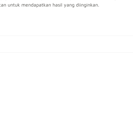
n untuk mendapatkan hasil yang diinginkan.
Post
navigation