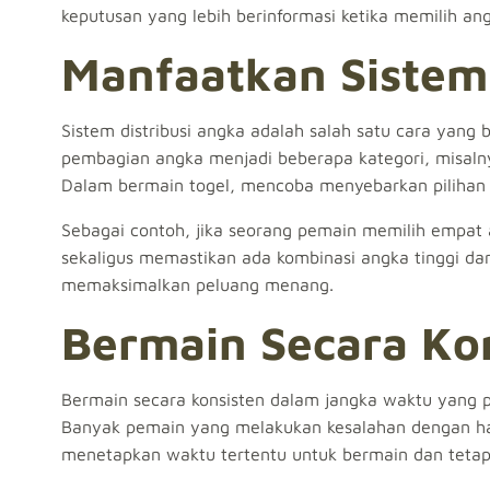
keputusan yang lebih berinformasi ketika memilih an
Manfaatkan Sistem 
Sistem distribusi angka adalah salah satu cara yang
pembagian angka menjadi beberapa kategori, misalny
Dalam bermain togel, mencoba menyebarkan pilihan ang
Sebagai contoh, jika seorang pemain memilih empat a
sekaligus memastikan ada kombinasi angka tinggi dan
memaksimalkan peluang menang.
Bermain Secara Ko
Bermain secara konsisten dalam jangka waktu yang
Banyak pemain yang melakukan kesalahan dengan ha
menetapkan waktu tertentu untuk bermain dan tetap m