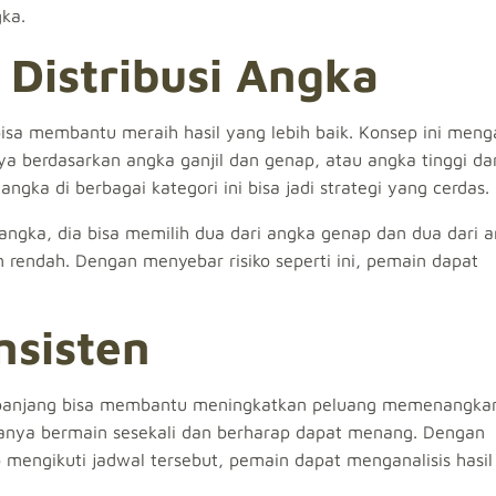
gka.
Distribusi Angka
 bisa membantu meraih hasil yang lebih baik. Konsep ini men
a berdasarkan angka ganjil dan genap, atau angka tinggi da
ka di berbagai kategori ini bisa jadi strategi yang cerdas.
ngka, dia bisa memilih dua dari angka genap dan dua dari an
 rendah. Dengan menyebar risiko seperti ini, pemain dapat
nsisten
 panjang bisa membantu meningkatkan peluang memenangkan
nya bermain sesekali dan berharap dapat menang. Dengan
engikuti jadwal tersebut, pemain dapat menganalisis hasil l