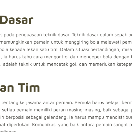
 Dasar
s pada penguasaan teknik dasar. Teknik dasar dalam sepak b
ng memungkinkan pemain untuk menggiring bola melewati pem
ola kepada rekan satu tim. Dalam situasi pertandingan, misal
, ia harus tahu cara mengontrol dan mengoper bola dengan 
ain, adalah teknik untuk mencetak gol, dan memerlukan ketepa
gan Tim
ga tentang kerjasama antar pemain. Pemula harus belajar ber
 setiap pemain memiliki peran masing-masing, baik sebagai
in berposisi sebagai gelandang, ia harus mampu mendistribus
t diperlukan. Komunikasi yang baik antara pemain sangat p
ndingan.