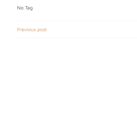
No Tag
Post
Previous post
navigation