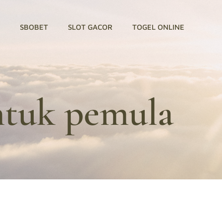
SBOBET
SLOT GACOR
TOGEL ONLINE
ntuk pemula