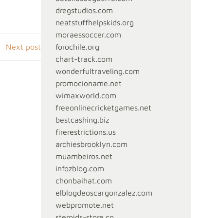
dregstudios.com
neatstuffhelpskids.org
moraessoccer.com
Next post
forochile.org
chart-track.com
wonderfultraveling.com
promocioname.net
wimaxworld.com
freeonlinecricketgames.net
bestcashing.biz
firerestrictions.us
archiesbrooklyn.com
muambeiros.net
infozblog.com
chonbaihat.com
elblogdeoscargonzalez.com
webpromote.net
steroids-store.co