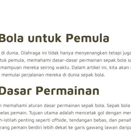
Bola untuk Pemula
 di dunia. Olahraga ini tidak hanya menyenangkan tetapi jug
Untuk pemula, memahami dasar-dasar permainan sepak bola s
ampuan mereka seiring waktu. Dalam artikel ini, kita aka
 memulai perjalanan mereka di dunia sepak bola.
Dasar Permainan
ah memahami aturan dasar permainan sepak bola. Sepak bola
belas pemain. Tujuan utama adalah mencetak gol dengan m
-istilah penting seperti offside, tendangan bebas, dan penal
orang pemain berdiri lebih dekat ke garis gawang lawan dari