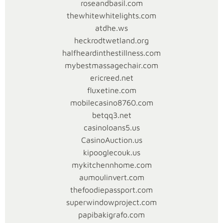
roseandbasil.com
menawarkan
thewhitewhitelights.com
banyak
atdhe.ws
peluang
heckrodtwetland.org
untuk
halfheardinthestillness.com
memenangkan
mybestmassagechair.com
jackpot
ericreed.net
besar.
fluxetine.com
Namun,
mobilecasino8760.com
meskipun
betqq3.net
permainan
casinoloans5.us
ini
CasinoAuction.us
didasarkan
kipooglecouk.us
pada
mykitchennhome.com
keberuntungan,
aumoulinvert.com
terdapat
thefoodiepassport.com
strategi
superwindowproject.com
yang
papibakigrafo.com
dapat