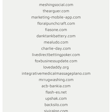
berfungsi.
meshingsocial.com
Mesin
thearguer.com
slot
marketing-mobile-app.com
menggunakan
floralpunchcraft.com
Random
fiasone.com
Number
danktankbattery.com
Generator
mealudo.com
(RNG)
charlie-day.com
yang
livedirectbettingpoker.com
menghasilkan
foxbusinessupdate.com
angka
lovedaddy.org
secara
integrativemedicalmassageplano.com
acak
mrrugwashing.com
untuk
acb-bankia.com
menentukan
flash-es.net
hasil
upshak.com
setiap
backsilo.com
putaran.
siviralqq.com