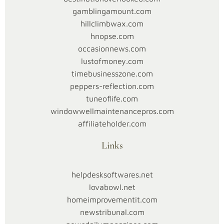
utama,
gamblingamount.com
tetapi
hillclimbwax.com
ada
hnopse.com
beberapa
occasionnews.com
strategi
lustofmoney.com
yang
timebusinesszone.com
dapat
peppers-reflection.com
diterapkan
tuneoflife.com
untuk
windowwellmaintenancepros.com
memaksimalkan
affiliateholder.com
pengalaman
bermain.
Links
M
helpdesksoftwares.net
e
lovabowl.net
homeimprovementit.com
n
newstribunal.com