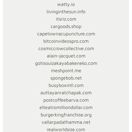
j
watty.io
livinginthesun.info
a
itsriz.com
cargoods.shop
M
capetownacupuncture.com
bitcoinvideospro.com
e
cosmiccrowcollective.com
alain-jacquet.com
s
gotisouizakayabakeneko.com
meshpoint.me
i
spongebob.net
n
busyboxintl.com
auttayanratchapak.com
S
postcoffeebarva.com
elteatromilliondollar.com
l
burgerkingfranchise.org
vallarpadathamma.net
realworldsize.com