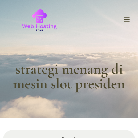
Skip
to
content
strategi menang di
mesin slot presiden