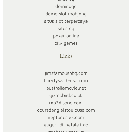
l
dominoqq
demo slot mahjong
a
situs slot terpercaya
n
situs qq
poker online
M
pkv games
Links
e
s
jimsfamousbbq.com
libertywalk-usa.com
i
australiamovie.net
gizmobird.co.uk
n
mp3djsong.com
coursdanglaistoulouse.com
S
neptunuslex.com
auguri-di-natale.info