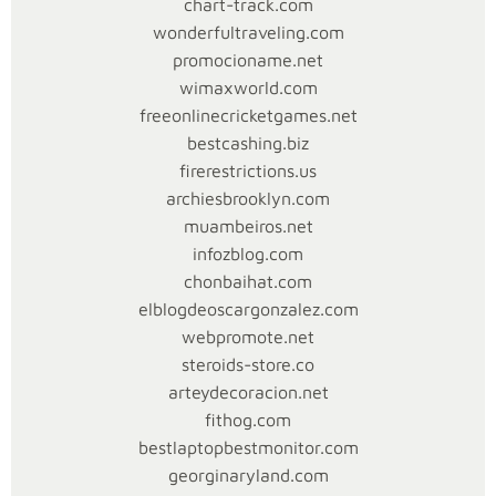
chart-track.com
slot,
wonderfultraveling.com
mesin
promocioname.net
slot
wimaxworld.com
Presiden
freeonlinecricketgames.net
menjadi
bestcashing.biz
favorit
firerestrictions.us
banyak
archiesbrooklyn.com
pemain.
muambeiros.net
Dikenal
infozblog.com
dengan
chonbaihat.com
tema
elblogdeoscargonzalez.com
dan
webpromote.net
grafis
steroids-store.co
yang
arteydecoracion.net
menarik,
fithog.com
mesin
bestlaptopbestmonitor.com
slot
georginaryland.com
ini