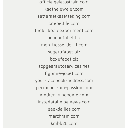
officialgelatostrain.com
jika
kaethejeweler.com
seorang
sattamatkasattaking.com
pemula
onepetlife.com
ingin
thebillboardexperiment.com
bermain
beachufabet.biz
dari
mon-tresse-de-lit.com
rumah
sugarufabet.biz
sambil
boxufabet.biz
bersantai
topgearautoservices.net
di
figurine-jouet.com
sofa,
your-facebook-address.com
mereka
perroquet-ma-passion.com
dapat
modrenlivinghome.com
dengan
instadatahelpainews.com
mudah
geekdailies.com
mengakses
merchrain.com
platform
kmbb28.com
ini