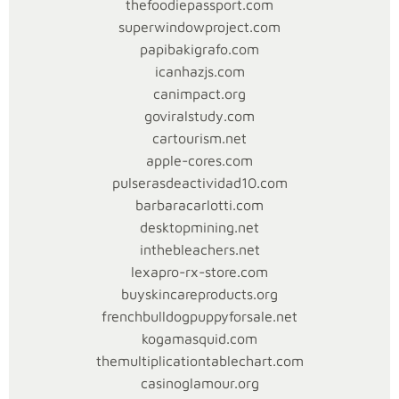
m
thefoodiepassport.com
superwindowproject.com
i
papibakigrafo.com
icanhazjs.com
D
canimpact.org
goviralstudy.com
a
cartourism.net
apple-cores.com
s
pulserasdeactividad10.com
barbaracarlotti.com
a
desktopmining.net
inthebleachers.net
r
lexapro-rx-store.com
buyskincareproducts.org
-
frenchbulldogpuppyforsale.net
kogamasquid.com
d
themultiplicationtablechart.com
casinoglamour.org