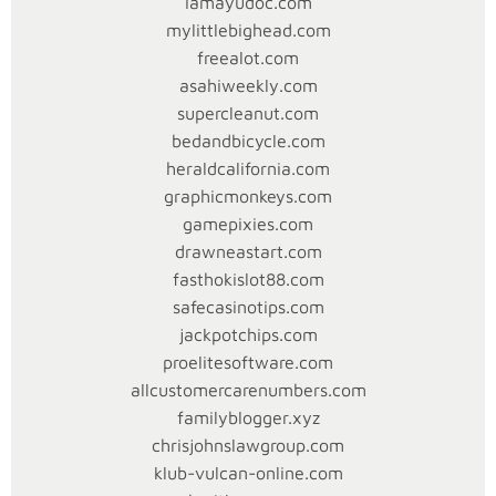
iamayudoc.com
akses.
mylittlebighead.com
Pemain
freealot.com
dapat
asahiweekly.com
bermain
supercleanut.com
kapan
bedandbicycle.com
saja
heraldcalifornia.com
dan
graphicmonkeys.com
di
gamepixies.com
mana
drawneastart.com
saja
fasthokislot88.com
melalui
safecasinotips.com
perangkat
jackpotchips.com
mobile
proelitesoftware.com
atau
allcustomercarenumbers.com
komputer.
familyblogger.xyz
Selain
chrisjohnslawgroup.com
itu,
klub-vulcan-online.com
Slotbola88