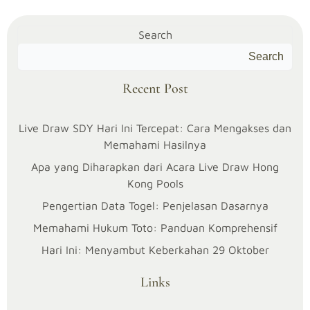
10/10/2025
Search
SBOBET
Search
Categories:
Slot
Gacor
Recent Post
P
Live Draw SDY Hari Ini Tercepat: Cara Mengakses dan
e
Memahami Hasilnya
Apa yang Diharapkan dari Acara Live Draw Hong
n
Kong Pools
Pengertian Data Togel: Penjelasan Dasarnya
g
Memahami Hukum Toto: Panduan Komprehensif
e
Hari Ini: Menyambut Keberkahan 29 Oktober
n
Links