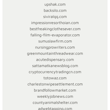
dan
upshak.com
fitur
backsilo.com
unik.
siviralqq.com
Sebagai
impressionresorthoian.com
contoh,
bestfreakingclothesever.com
ada
falling-film-evaporator.com
slot
sumuslawfirm.com
bertema
nursingprowriters.com
buah
greenmountainthreadwear.com
klasik
acutedispensary.com
yang
sattamatkanewsblog.com
menyajikan
cryptocurrencytradingcn.com
kesan
totowaz.com
nostalgia,
charlestonwipesettlement.com
serta
brandfollowmarket.com
slot
weeklyjobnews.com
modern
countyanimalshelter.com
dengan
adwebtagging.com