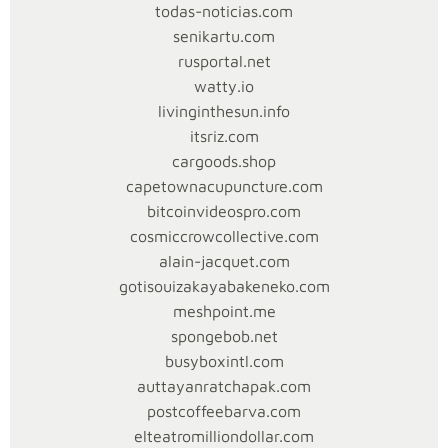
todas-noticias.com
n
senikartu.com
rusportal.net
a
watty.io
livinginthesun.info
n
itsriz.com
cargoods.shop
S
capetownacupuncture.com
l
bitcoinvideospro.com
cosmiccrowcollective.com
o
alain-jacquet.com
gotisouizakayabakeneko.com
t
meshpoint.me
spongebob.net
busyboxintl.com
Sebelum
auttayanratchapak.com
memulai,
postcoffeebarva.com
penting
elteatromilliondollar.com