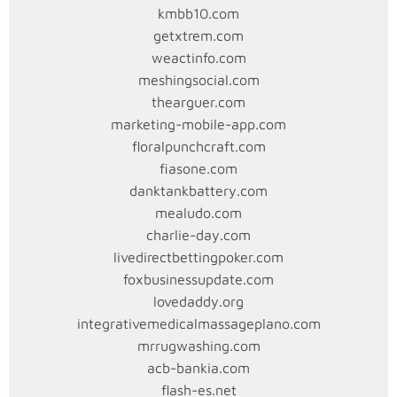
gulungan
kmbb10.com
untuk
getxtrem.com
mendapatkan
weactinfo.com
kombinasi
meshingsocial.com
simbol
thearguer.com
yang
marketing-mobile-app.com
menguntungkan.
floralpunchcraft.com
Dalam
fiasone.com
Slotbola88,
danktankbattery.com
tersedia
mealudo.com
berbagai
charlie-day.com
jenis
livedirectbettingpoker.com
mesin
foxbusinessupdate.com
slot,
lovedaddy.org
masing-
integrativemedicalmassageplano.com
masing
mrrugwashing.com
dengan
acb-bankia.com
tema
flash-es.net