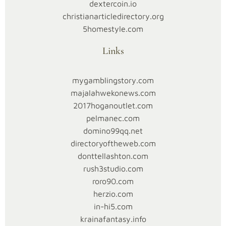
a
dextercoin.io
christianarticledirectory.org
s
5homestyle.com
a
Links
r
mygamblingstory.com
P
majalahwekonews.com
2017hoganoutlet.com
e
pelmanec.com
domino99qq.net
r
directoryoftheweb.com
donttellashton.com
m
rush3studio.com
roro90.com
a
herzio.com
in-hi5.com
i
krainafantasy.info