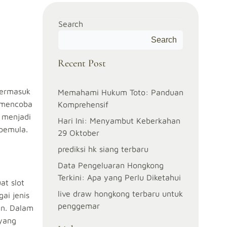
Search
Search
Recent Post
 termasuk
Memahami Hukum Toto: Panduan
k mencoba
Komprehensif
 menjadi
Hari Ini: Menyambut Keberkahan
 pemula.
29 Oktober
prediksi hk siang terbaru
Data Pengeluaran Hongkong
Terkini: Apa yang Perlu Diketahui
t slot
live draw hongkong terbaru untuk
ai jenis
penggemar
in. Dalam
 yang