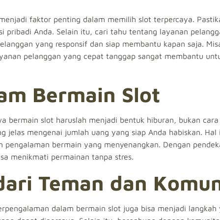
enjadi faktor penting dalam memilih slot terpercaya. Pastik
si pribadi Anda. Selain itu, cari tahu tentang layanan pelang
pelanggan yang responsif dan siap membantu kapan saja. Misa
ayanan pelanggan yang cepat tanggap sangat membantu unt
am Bermain Slot
 bermain slot haruslah menjadi bentuk hiburan, bukan cara
g jelas mengenai jumlah uang yang siap Anda habiskan. Hal 
n pengalaman bermain yang menyenangkan. Dengan pendek
bisa menikmati permainan tanpa stres.
 dari Teman dan Komun
rpengalaman dalam bermain slot juga bisa menjadi langkah