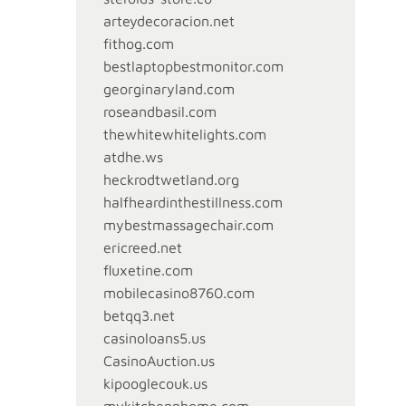
arteydecoracion.net
fithog.com
bestlaptopbestmonitor.com
georginaryland.com
roseandbasil.com
thewhitewhitelights.com
atdhe.ws
heckrodtwetland.org
halfheardinthestillness.com
mybestmassagechair.com
ericreed.net
fluxetine.com
mobilecasino8760.com
betqq3.net
casinoloans5.us
CasinoAuction.us
kipooglecouk.us