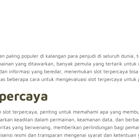
an paling populer di kalangan para penjudi di seluruh dunia,
mainan yang ditawarkan, banyak pemula yang tertarik untu
an informasi yang beredar, menemukan slot terpercaya bisa
as beberapa cara untuk mengevaluasi slot terpercaya untuk
percaya
 slot terpercaya, penting untuk memahami apa yang membua
arkan keadilan dalam permainan, keamanan data, dan berbag
toritas yang berwenang, memberikan perlindungan bagi pema
 lisensi resmi dan transparan mengenai syarat dan ketentuan