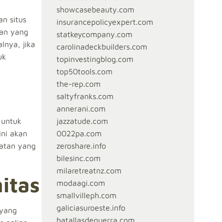
showcasebeauty.com
an situs
insurancepolicyexpert.com
gan yang
statkeycompany.com
lnya, jika
carolinadeckbuilders.com
uk
topinvestingblog.com
top50tools.com
the-rep.com
saltyfranks.com
annerani.com
 untuk
jazzatude.com
ini akan
0022pa.com
atan yang
zeroshare.info
bilesinc.com
milaretreatnz.com
itas
modaagi.com
smallvilleph.com
galiciasuroeste.info
 yang
batallasdeguerra.com