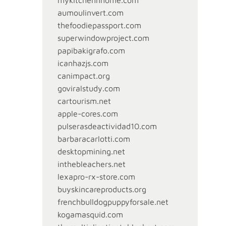
mykitchennhome.com
aumoulinvert.com
thefoodiepassport.com
superwindowproject.com
papibakigrafo.com
icanhazjs.com
canimpact.org
goviralstudy.com
cartourism.net
apple-cores.com
pulserasdeactividad10.com
barbaracarlotti.com
desktopmining.net
inthebleachers.net
lexapro-rx-store.com
buyskincareproducts.org
frenchbulldogpuppyforsale.net
kogamasquid.com