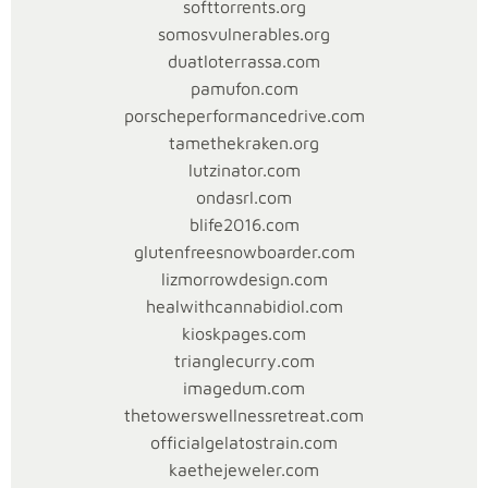
softtorrents.org
deposit
somosvulnerables.org
memberi
duatloterrassa.com
ruang
pamufon.com
bagi
porscheperformancedrive.com
pemain
tamethekraken.org
untuk
lutzinator.com
meningkatkan
ondasrl.com
saldo
blife2016.com
mereka
glutenfreesnowboarder.com
tanpa
lizmorrowdesign.com
harus
healwithcannabidiol.com
mengeluarkan
kioskpages.com
uang
trianglecurry.com
lebih.
imagedum.com
Contohnya,
thetowerswellnessretreat.com
sebuah
officialgelatostrain.com
kasino
kaethejeweler.com
online