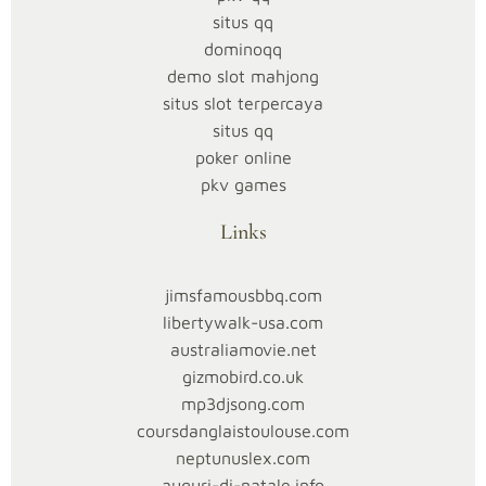
a
situs qq
l
dominoqq
demo slot mahjong
a
situs slot terpercaya
situs qq
n
poker online
pkv games
S
Links
l
jimsfamousbbq.com
o
libertywalk-usa.com
australiamovie.net
t
gizmobird.co.uk
mp3djsong.com
L
coursdanglaistoulouse.com
neptunuslex.com
u
auguri-di-natale.info