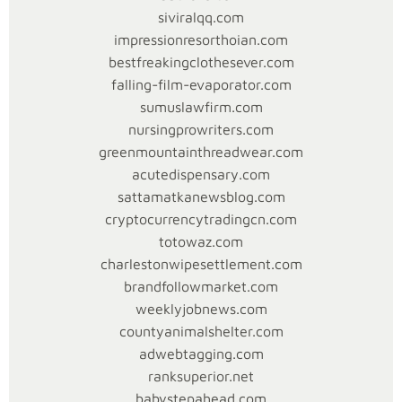
siviralqq.com
variasi
impressionresorthoian.com
permainan
bestfreakingclothesever.com
yang
falling-film-evaporator.com
ditawarkan.
sumuslawfirm.com
Dari
nursingprowriters.com
tema
greenmountainthreadwear.com
petualangan
acutedispensary.com
hingga
sattamatkanewsblog.com
film,
cryptocurrencytradingcn.com
slot
totowaz.com
luar
charlestonwipesettlement.com
negeri
brandfollowmarket.com
memberikan
weeklyjobnews.com
pilihan
countyanimalshelter.com
yang
adwebtagging.com
luas.
ranksuperior.net
Hal
babystepahead.com
ini