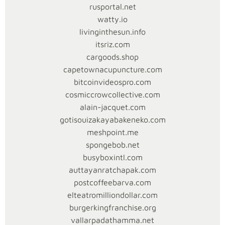
rusportal.net
a
watty.io
livinginthesun.info
n
itsriz.com
B
cargoods.shop
capetownacupuncture.com
e
bitcoinvideospro.com
cosmiccrowcollective.com
r
alain-jacquet.com
gotisouizakayabakeneko.com
m
meshpoint.me
spongebob.net
a
busyboxintl.com
auttayanratchapak.com
i
postcoffeebarva.com
elteatromilliondollar.com
n
burgerkingfranchise.org
vallarpadathamma.net