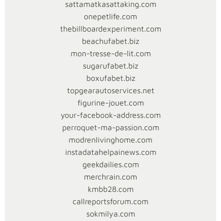
sattamatkasattaking.com
mungkin
onepetlife.com
menawarkan
thebillboardexperiment.com
promosi
beachufabet.biz
di
mon-tresse-de-lit.com
mana
sugarufabet.biz
pemain
boxufabet.biz
bisa
topgearautoservices.net
mendapatkan
figurine-jouet.com
putaran
your-facebook-address.com
gratis
perroquet-ma-passion.com
setelah
modrenlivinghome.com
melakukan
instadatahelpainews.com
deposit
geekdailies.com
pertama,
merchrain.com
meningkatkan
kmbb28.com
potensi
callreportsforum.com
kemenangan
sokmilya.com