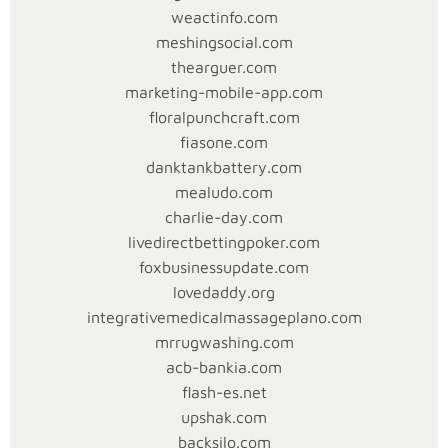
e
weactinfo.com
g
meshingsocial.com
thearguer.com
e
marketing-mobile-app.com
floralpunchcraft.com
r
fiasone.com
danktankbattery.com
i
mealudo.com
charlie-day.com
livedirectbettingpoker.com
Salah
foxbusinessupdate.com
satu
lovedaddy.org
keuntungan
integrativemedicalmassageplano.com
utama
mrrugwashing.com
bermain
acb-bankia.com
slot
flash-es.net
luar
upshak.com
negeri
backsilo.com
adalah