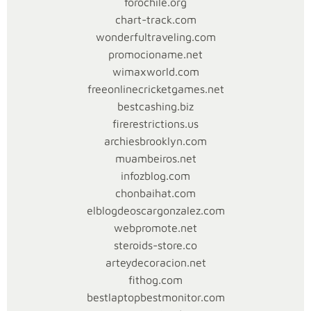
forochile.org
beragam
chart-track.com
tema
wonderfultraveling.com
dan
promocioname.net
desain,
wimaxworld.com
game
freeonlinecricketgames.net
ini
bestcashing.biz
menawarkan
firerestrictions.us
pengalaman
archiesbrooklyn.com
bermain
muambeiros.net
yang
infozblog.com
unik
chonbaihat.com
dan
elblogdeoscargonzalez.com
menyenangkan.
webpromote.net
Selain
steroids-store.co
itu,
arteydecoracion.net
dengan
fithog.com
adanya
bestlaptopbestmonitor.com
kasino