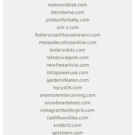
S
realworldsize.com
teknolama.com
l
productforbaby.com
orb-z.com
o
fosterscoachhousetavern.com
mesasdecultivoonline.com
t
boilersnbits.com
latestviralpost.com
L
newfreearticle.com
u
blitzpowerusa.com
gardenofeaten.com
a
hycys05.com
onemoremilerunning.com
r
snowboardsteez.com
instagrambioforgirls.com
N
cashflowxfiles.com
kmbb10.com
getxtrem.com