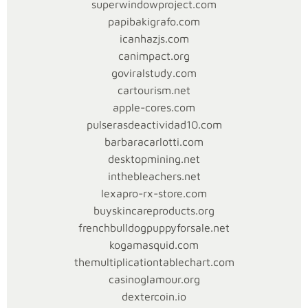
superwindowproject.com
akan
papibakigrafo.com
mengeksplorasi
icanhazjs.com
bagaimana
canimpact.org
slot
goviralstudy.com
depo
cartourism.net
10K
apple-cores.com
dapat
pulserasdeactividad10.com
meningkatkan
barbaracarlotti.com
peluang
desktopmining.net
menang
inthebleachers.net
dan
lexapro-rx-store.com
memberikan
buyskincareproducts.org
variasi
frenchbulldogpuppyforsale.net
dalam
kogamasquid.com
strategi
themultiplicationtablechart.com
permainan.
casinoglamour.org
dextercoin.io