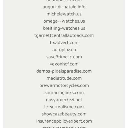
auguri-di-natale.info
e
michelewatch.us
omega--watches.us
p
breitling-watches.us
tgarnettcentrallautoads.com
o
fixadvert.com
1
autopluz.co
save3time-c.com
0
vexonhcf.com
demos-pixelsparadise.com
K
mediatitude.com
prewarmotorcycles.com
simracinglinks.com
Slot
dosyamerkezi.net
depo
le-surrealisme.com
10K
showcasebeauty.com
telah
insurancepolicyexpert.com
menjadi