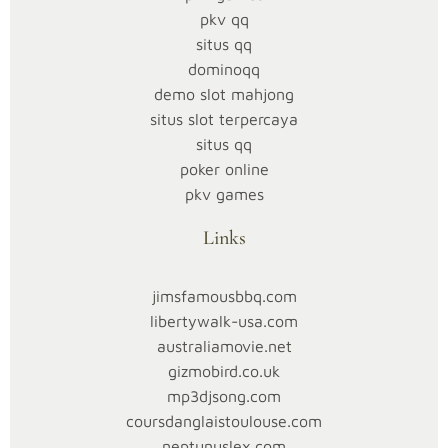
n
pkv qq
situs qq
a
dominoqq
l
demo slot mahjong
situs slot terpercaya
a
situs qq
poker online
n
pkv games
Links
S
l
jimsfamousbbq.com
libertywalk-usa.com
o
australiamovie.net
gizmobird.co.uk
t
mp3djsong.com
coursdanglaistoulouse.com
D
neptunuslex.com