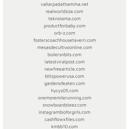
a
vallarpadathamma.net
realworldsize.com
n
teknolama.com
productforbaby.com
S
orb-z.com
fosterscoachhousetavern.com
l
mesasdecultivoonline.com
boilersnbits.com
o
latestviralpost.com
newfreearticle.com
t
blitzpowerusa.com
D
gardenofeaten.com
hycys05.com
e
onemoremilerunning.com
snowboardsteez.com
p
instagrambioforgirls.com
cashflowxfiles.com
kmbb10.com