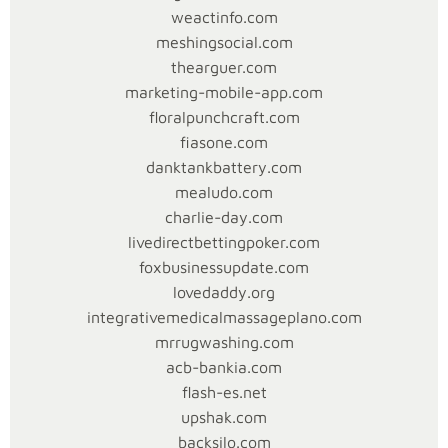
Misalnya,
weactinfo.com
seseorang
meshingsocial.com
yang
thearguer.com
tertarik
marketing-mobile-app.com
dengan
floralpunchcraft.com
tema
fiasone.com
petualangan
danktankbattery.com
dapat
mealudo.com
mencoba
charlie-day.com
slot
livedirectbettingpoker.com
dengan
foxbusinessupdate.com
tema
lovedaddy.org
tersebut
integrativemedicalmassageplano.com
tanpa
mrrugwashing.com
risiko
acb-bankia.com
finansial.
flash-es.net
Mereka
upshak.com
dapat
backsilo.com