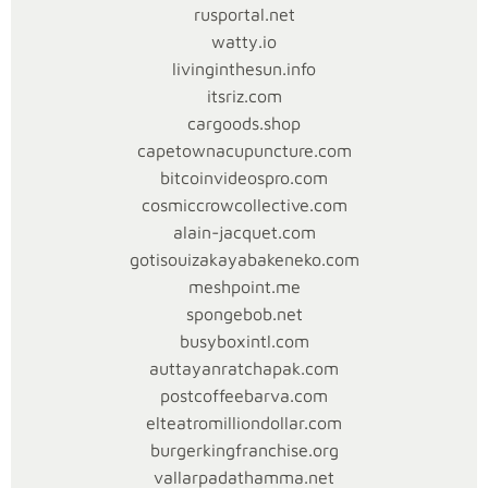
rusportal.net
S
watty.io
livinginthesun.info
l
itsriz.com
cargoods.shop
o
capetownacupuncture.com
bitcoinvideospro.com
t
cosmiccrowcollective.com
D
alain-jacquet.com
gotisouizakayabakeneko.com
e
meshpoint.me
spongebob.net
m
busyboxintl.com
auttayanratchapak.com
o
postcoffeebarva.com
elteatromilliondollar.com
burgerkingfranchise.org
Salah
vallarpadathamma.net