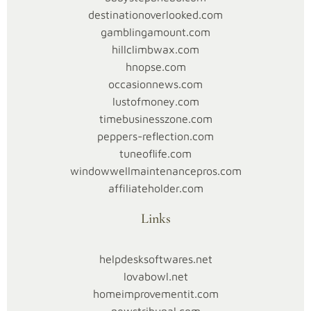
destinationoverlooked.com
itu,
gamblingamount.com
slot
hillclimbwax.com
demo
hnopse.com
juga
occasionnews.com
memungkinkan
lustofmoney.com
pemain
timebusinesszone.com
untuk
peppers-reflection.com
mengenal
tuneoflife.com
berbagai
windowwellmaintenancepros.com
istilah
affiliateholder.com
yang
digunakan
Links
dalam
permainan.
helpdesksoftwares.net
Saat
lovabowl.net
bermain,
homeimprovementit.com
mereka