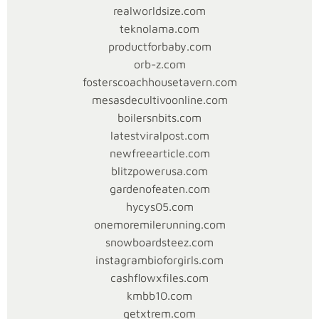
satu
realworldsize.com
manfaat
teknolama.com
terbesar
productforbaby.com
dari
orb-z.com
slot
fosterscoachhousetavern.com
demo
mesasdecultivoonline.com
adalah
boilersnbits.com
memberikan
latestviralpost.com
kesempatan
newfreearticle.com
kepada
blitzpowerusa.com
pemain
gardenofeaten.com
untuk
hycys05.com
memahami
onemoremilerunning.com
berbagai
snowboardsteez.com
jenis
instagrambioforgirls.com
permainan
cashflowxfiles.com
yang
kmbb10.com
tersedia.
getxtrem.com