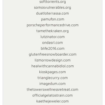
softtorrents.org
S
somosvulnerables.org
duatloterrassa.com
l
pamufon.com
porscheperformancedrive.com
o
tamethekraken.org
lutzinator.com
t
ondasrl.com
blife2016.com
D
glutenfreesnowboarder.com
lizmorrowdesign.com
e
healwithcannabidiol.com
m
kioskpages.com
trianglecurry.com
o
imagedum.com
thetowerswellnessretreat.com
G
officialgelatostrain.com
kaethejeweler.com