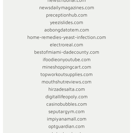
newstribunal.com
dapat
newsdailymagazines.com
belajar
preceptionhub.com
tentang
yeezislides.com
simbol,
aobongdatotem.com
kombinasi
home-remedies-yeast-infection.com
pemenang,
electroreal.com
dan
bestofmiami-dadecounty.com
fitur
ifoodieonyoutube.com
bonus
mineshoppingcart.com
tanpa
topworkoutsupplies.com
tekanan
mouthshutreviews.com
untuk
hirzadesalta.com
menang.
digitallifeopoly.com
Ini
casinobubbles.com
sangat
seputargym.com
membantu
impiyanamall.com
untuk
optguardian.com
meningkatkan