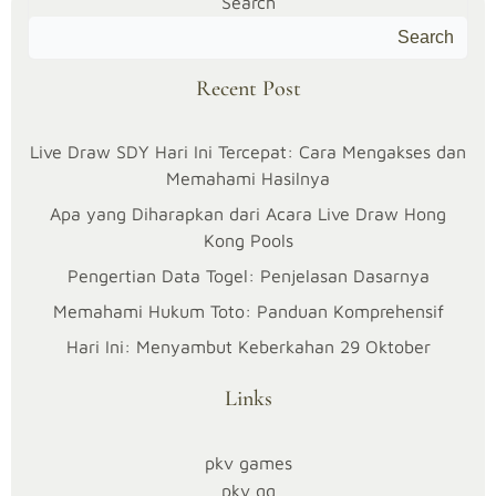
03/09/2025
Search
Casino
Search
Online
Categories:
SBOBET
Recent Post
Slot
Gacor
Live Draw SDY Hari Ini Tercepat: Cara Mengakses dan
P
Memahami Hasilnya
Apa yang Diharapkan dari Acara Live Draw Hong
e
Kong Pools
Pengertian Data Togel: Penjelasan Dasarnya
n
Memahami Hukum Toto: Panduan Komprehensif
g
Hari Ini: Menyambut Keberkahan 29 Oktober
e
Links
n
pkv games
pkv qq