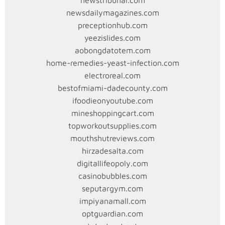
newstribunal.com
mereka,
newsdailymagazines.com
tetapi
preceptionhub.com
juga
yeezislides.com
bisa
aobongdatotem.com
menjadi
home-remedies-yeast-infection.com
tidak
electroreal.com
efisien.
bestofmiami-dadecounty.com
ifoodieonyoutube.com
B
mineshoppingcart.com
topworkoutsupplies.com
a
mouthshutreviews.com
g
hirzadesalta.com
digitallifeopoly.com
a
casinobubbles.com
seputargym.com
i
impiyanamall.com
optguardian.com