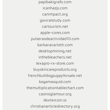
papibakigrafo.com
H
icanhazjs.com
canimpact.org
a
goviralstudy.com
cartourism.net
r
apple-cores.com
pulserasdeactividad10.com
i
barbaracarlotti.com
desktopmining.net
inthebleachers.net
Mengetahui
lexapro-rx-store.com
hari
buyskincareproducts.org
apa
frenchbulldogpuppyforsale.net
sekarang
kogamasquid.com
bisa
themultiplicationtablechart.com
memberikan
casinoglamour.org
konteks
dextercoin.io
kepada
christianarticledirectory.org
kita