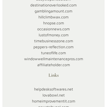
tepat,
destinationoverlooked.com
seseorang
gamblingamount.com
bisa
hillclimbwax.com
saja
hnopse.com
tiba-
occasionnews.com
tiba
lustofmoney.com
berencana
timebusinesszone.com
untuk
peppers-reflection.com
pergi
tuneoflife.com
belanja
windowwellmaintenancepros.com
pada
affiliateholder.com
hari
Links
kerja,
yang
tidak
helpdesksoftwares.net
hanya
lovabowl.net
mengganggu
homeimprovementit.com
rutinitas