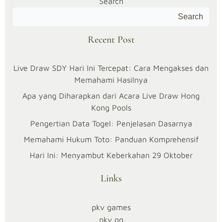
07/06/2026
Search
Togel
Search
Categories:
Online
Recent Post
Hari
ini
Live Draw SDY Hari Ini Tercepat: Cara Mengakses dan
adalah
Memahami Hasilnya
hari
yang
Apa yang Diharapkan dari Acara Live Draw Hong
ramai
Kong Pools
dan
Pengertian Data Togel: Penjelasan Dasarnya
penuh
Memahami Hukum Toto: Panduan Komprehensif
dengan
Hari Ini: Menyambut Keberkahan 29 Oktober
aktivitas.
Bagi
Links
banyak
orang,
mengetahui
pkv games
hari
pkv qq