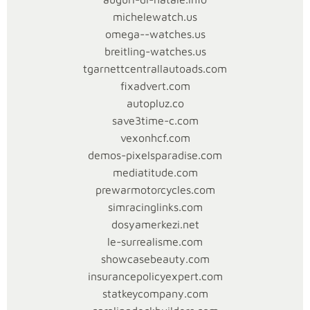
cepat
michelewatch.us
ini,
omega--watches.us
seringkali
breitling-watches.us
kita
tgarnettcentrallautoads.com
terlalu
fixadvert.com
sibuk
autopluz.co
dengan
save3time-c.com
pekerjaan,
vexonhcf.com
sekolah,
demos-pixelsparadise.com
atau
mediatitude.com
kegiatan
prewarmotorcycles.com
lain
simracinglinks.com
dan
dosyamerkezi.net
lupa
le-surrealisme.com
untuk
showcasebeauty.com
memeriksa
insurancepolicyexpert.com
kalender.
statkeycompany.com
Namun,