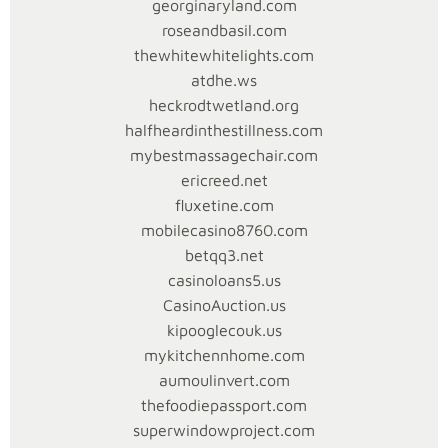
M
georginaryland.com
roseandbasil.com
e
thewhitewhitelights.com
atdhe.ws
n
heckrodtwetland.org
halfheardinthestillness.com
g
mybestmassagechair.com
ericreed.net
e
fluxetine.com
mobilecasino8760.com
t
betqq3.net
casinoloans5.us
a
CasinoAuction.us
h
kipooglecouk.us
mykitchennhome.com
u
aumoulinvert.com
thefoodiepassport.com
i
superwindowproject.com