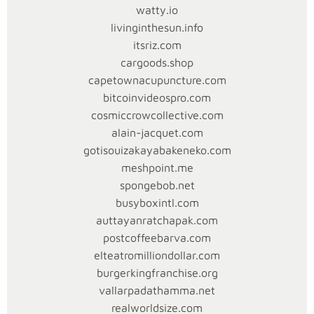
permainan
watty.io
ini
livinginthesun.info
dengan
itsriz.com
aturan
cargoods.shop
sederhana
capetownacupuncture.com
yang
bitcoinvideospro.com
cepat
cosmiccrowcollective.com
viral,
alain-jacquet.com
tidak
gotisouizakayabakeneko.com
hanya
meshpoint.me
di
spongebob.net
Italia
busyboxintl.com
tetapi
auttayanratchapak.com
juga
postcoffeebarva.com
di
elteatromilliondollar.com
Prancis.
burgerkingfranchise.org
Di
vallarpadathamma.net
Prancis,
realworldsize.com