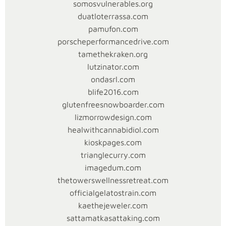
somosvulnerables.org
Di
duatloterrassa.com
kasino-
pamufon.com
kasino
porscheperformancedrive.com
Perancis,
tamethekraken.org
Baccarat
lutzinator.com
mulai
ondasrl.com
menarik
blife2016.com
perhatian
glutenfreesnowboarder.com
banyak
lizmorrowdesign.com
penjudi.
healwithcannabidiol.com
Konsep
kioskpages.com
taruhan
trianglecurry.com
dan
imagedum.com
peluang
thetowerswellnessretreat.com
yang
officialgelatostrain.com
ditawarkan
kaethejeweler.com
kepada
sattamatkasattaking.com
pemain