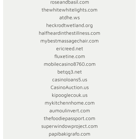
roseandbasil.com
Italia
thewhitewhitelights.com
pada
atdhe.ws
abad
heckrodtwetland.org
ke-
halfheardinthestillness.com
15.
mybestmassagechair.com
Kata
ericreed.net
“baccarat”
fluxetine.com
sendiri
mobilecasino8760.com
diambil
betqq3.net
dari
casinoloans5.us
bahasa
CasinoAuction.us
Italia
kipooglecouk.us
yang
mykitchennhome.com
berarti
aumoulinvert.com
“nol,”
thefoodiepassport.com
yang
superwindowproject.com
menunjukkan
papibakigrafo.com
bagaimana