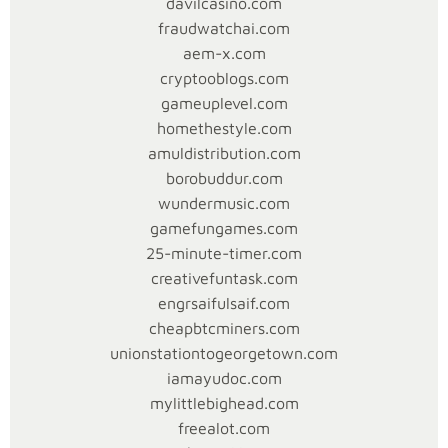
19,
davilcasino.com
variasi
fraudwatchai.com
permainan
aem-x.com
seperti
cryptooblogs.com
Chemin
gameuplevel.com
de
homethestyle.com
Fer
amuldistribution.com
dan
borobuddur.com
Baccarat
wundermusic.com
Banque
gamefungames.com
muncul
25-minute-timer.com
dan
creativefuntask.com
menjadi
engrsaifulsaif.com
populer
cheapbtcminers.com
di
unionstationtogeorgetown.com
kalangan
iamayudoc.com
aristokrat.
mylittlebighead.com
Di
freealot.com