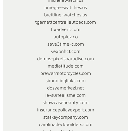
michelewatch.us
B
omega--watches.us
breitling-watches.us
a
tgarnettcentrallautoads.com
fixadvert.com
c
autopluz.co
save3time-c.com
c
vexonhcf.com
a
demos-pixelsparadise.com
mediatitude.com
r
prewarmotorcycles.com
simracinglinks.com
a
dosyamerkezi.net
le-surrealisme.com
t
showcasebeauty.com
insurancepolicyexpert.com
statkeycompany.com
Baccarat
carolinadeckbuilders.com
adalah