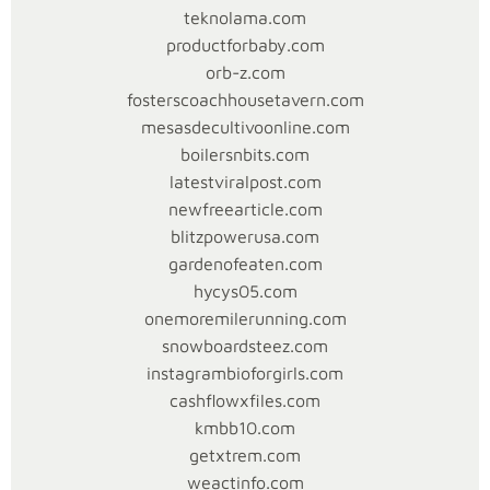
Baccarat
teknolama.com
menjadi
productforbaby.com
sangat
orb-z.com
populer
fosterscoachhousetavern.com
di
mesasdecultivoonline.com
kalangan
boilersnbits.com
bangsawan,
latestviralpost.com
dan
newfreearticle.com
sering
blitzpowerusa.com
kali
gardenofeaten.com
dimainkan
hycys05.com
dalam
onemoremilerunning.com
acara-
snowboardsteez.com
acara
instagrambioforgirls.com
sosial.
cashflowxfiles.com
kmbb10.com
P
getxtrem.com
weactinfo.com