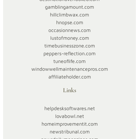
d
gamblingamount.com
hillclimbwax.com
i
hnopse.com
occasionnews.com
P
lustofmoney.com
timebusinesszone.com
r
peppers-reflection.com
tuneoflife.com
a
windowwellmaintenancepros.com
affiliateholder.com
n
Links
c
helpdesksoftwares.net
i
lovabowl.net
homeimprovementit.com
s
newstribunal.com