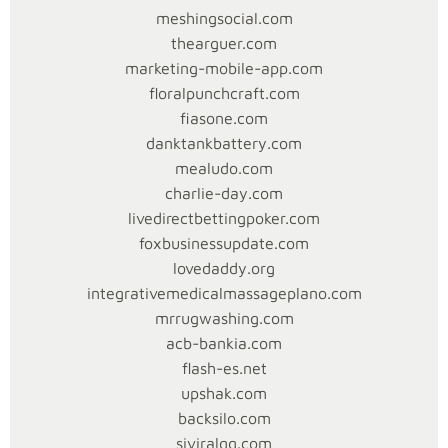
e
meshingsocial.com
thearguer.com
r
marketing-mobile-app.com
floralpunchcraft.com
k
fiasone.com
danktankbattery.com
e
mealudo.com
charlie-day.com
m
livedirectbettingpoker.com
b
foxbusinessupdate.com
lovedaddy.org
a
integrativemedicalmassageplano.com
mrrugwashing.com
n
acb-bankia.com
flash-es.net
g
upshak.com
backsilo.com
siviralqq.com