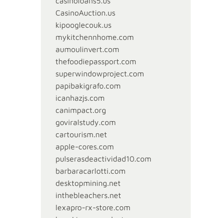
casinoloans5.us
CasinoAuction.us
kipooglecouk.us
mykitchennhome.com
aumoulinvert.com
thefoodiepassport.com
superwindowproject.com
papibakigrafo.com
icanhazjs.com
canimpact.org
goviralstudy.com
cartourism.net
apple-cores.com
pulserasdeactividad10.com
barbaracarlotti.com
desktopmining.net
inthebleachers.net
lexapro-rx-store.com