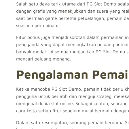
Salah satu daya tarik utama dari PG Slot Demo adal
dengan grafis yang menakjubkan dan suara yang rea
saat bermain game bertema petualangan, pemain da
suasana permainan.
Fitur bonus juga menjadi sorotan dalam permainan ini.
pengganda yang dapat meningkatkan peluang pemai
banyak modal. Ini semua menjadikan PG Slot Demo sa
mencari peluang menang.
Pengalaman Pemain
Ketika mencoba PG Slot Demo, pemain tidak perlu kh
pengguna untuk berlatih dan menguji strategi merek
mengenal dunia slot online. Sebagai contoh, seora
cara kerja setiap fitur sebelum mulai bermain dengan
Dalam satu kesempatan, seorang pemain bernama Si