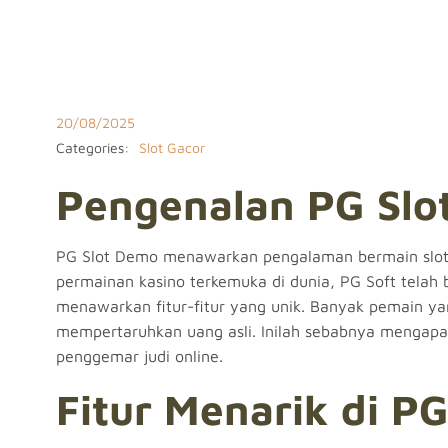
20/08/2025
Categories:
Slot Gacor
Pengenalan PG Slo
PG Slot Demo menawarkan pengalaman bermain slot o
permainan kasino terkemuka di dunia, PG Soft telah
menawarkan fitur-fitur yang unik. Banyak pemain ya
mempertaruhkan uang asli. Inilah sebabnya mengapa 
penggemar judi online.
Fitur Menarik di P