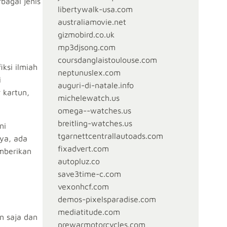
agai jenis
libertywalk-usa.com
australiamovie.net
gizmobird.co.uk
mp3djsong.com
coursdanglaistoulouse.com
ksi ilmiah
neptunuslex.com
i
auguri-di-natale.info
 kartun,
michelewatch.us
omega--watches.us
breitling-watches.us
ni
tgarnettcentrallautoads.com
ya, ada
fixadvert.com
mberikan
autopluz.co
save3time-c.com
vexonhcf.com
demos-pixelsparadise.com
mediatitude.com
n saja dan
prewarmotorcycles.com