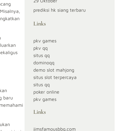
29 Oktober
ncang
prediksi hk siang terbaru
Misalnya,
ingkatkan
Links
n
pkv games
luarkan
pkv qq
ekaligus
situs qq
dominoqq
demo slot mahjong
situs slot terpercaya
situs qq
nkan
poker online
g baru
pkv games
in memahami
Links
mukan
jimsfamousbbq.com