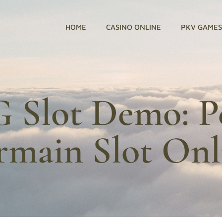
HOME
CASINO ONLINE
PKV GAMES
 Slot Demo: 
rmain Slot Onl