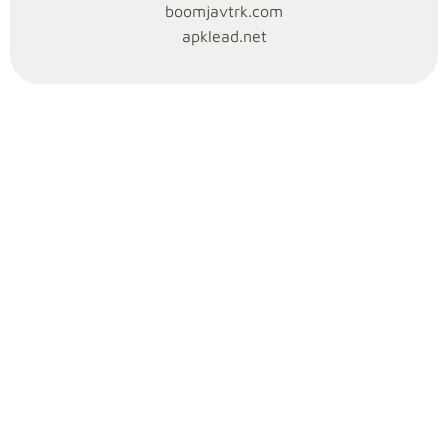
togel
boomjavtrk.com
berdasarkan
apklead.net
algoritma
canggih.
Meskipun
metode
ini
tidak
menjamin
kemenangan,
banyak
orang
merasa
lebih
percaya
diri
saat
melakukan