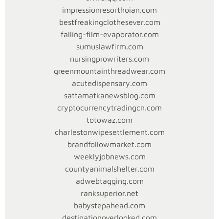
e
impressionresorthoian.com
bestfreakingclothesever.com
d
falling-film-evaporator.com
sumuslawfirm.com
i
nursingprowriters.com
greenmountainthreadwear.com
k
acutedispensary.com
sattamatkanewsblog.com
s
cryptocurrencytradingcn.com
totowaz.com
i
charlestonwipesettlement.com
brandfollowmarket.com
d
weeklyjobnews.com
countyanimalshelter.com
a
adwebtagging.com
ranksuperior.net
l
babystepahead.com
destinationoverlooked.com