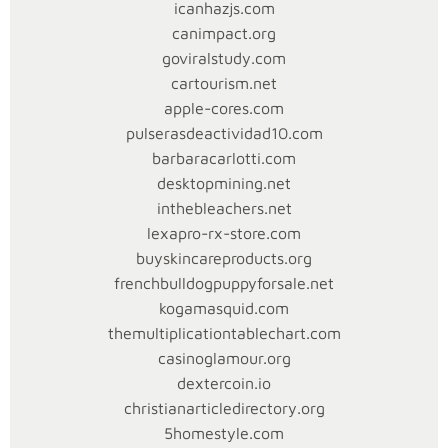
icanhazjs.com
utama
canimpact.org
permainan
goviralstudy.com
togel.
cartourism.net
Setiap
apple-cores.com
malam,
pulserasdeactividad10.com
ribuan
barbaracarlotti.com
orang
desktopmining.net
mengikuti
inthebleachers.net
undian
lexapro-rx-store.com
ini
buyskincareproducts.org
dengan
frenchbulldogpuppyforsale.net
harapan
kogamasquid.com
angka
themultiplicationtablechart.com
yang
casinoglamour.org
mereka
dextercoin.io
pilih
christianarticledirectory.org
bisa
5homestyle.com
menjadi