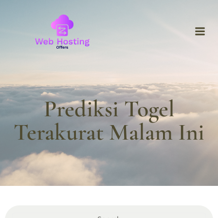
Skip
to
content
Prediksi Togel
Terakurat Malam Ini