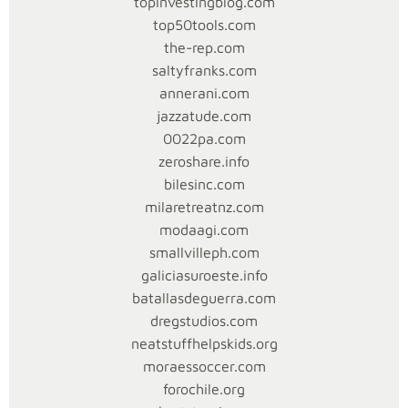
u
topinvestingblog.com
top50tools.com
l
the-rep.com
saltyfranks.com
e
annerani.com
jazzatude.com
r
0022pa.com
zeroshare.info
a
bilesinc.com
milaretreatnz.com
n
modaagi.com
n
smallvilleph.com
galiciasuroeste.info
y
batallasdeguerra.com
dregstudios.com
a
neatstuffhelpskids.org
moraessoccer.com
forochile.org
Togel,