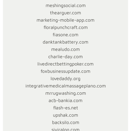
meshingsocial.com
lebih
thearguer.com
akurat.
marketing-mobile-app.com
M
floralpunchcraft.com
fiasone.com
e
danktankbattery.com
mealudo.com
t
charlie-day.com
livedirectbettingpoker.com
o
foxbusinessupdate.com
lovedaddy.org
d
integrativemedicalmassageplano.com
mrrugwashing.com
e
acb-bankia.com
flash-es.net
P
upshak.com
r
backsilo.com
siviralqq.com