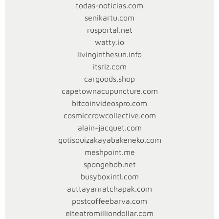
Random
todas-noticias.com
Number
senikartu.com
Generator
rusportal.net
(RNG)
watty.io
yang
livinginthesun.info
menentukan
itsriz.com
hasil
cargoods.shop
dari
capetownacupuncture.com
setiap
bitcoinvideospro.com
putaran
cosmiccrowcollective.com
secara
alain-jacquet.com
acak.
gotisouizakayabakeneko.com
RNG
meshpoint.me
memastikan
spongebob.net
bahwa
busyboxintl.com
hasil
auttayanratchapak.com
setiap
postcoffeebarva.com
permainan
elteatromilliondollar.com