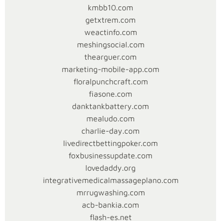
kapan
kmbb10.com
mesin
getxtrem.com
slot
weactinfo.com
akan
meshingsocial.com
memberikan
thearguer.com
kemenangan
marketing-mobile-app.com
besar.
floralpunchcraft.com
fiasone.com
K
danktankbattery.com
mealudo.com
e
charlie-day.com
n
livedirectbettingpoker.com
foxbusinessupdate.com
a
lovedaddy.org
integrativemedicalmassageplano.com
l
mrrugwashing.com
acb-bankia.com
i
flash-es.net