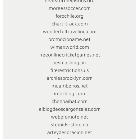
neatstuffhelpskids.org
peluang
moraessoccer.com
menang
forochile.org
di
chart-track.com
mesin
wonderfultraveling.com
slot
promocioname.net
gacor.
wimaxworld.com
P
freeonlinecricketgames.net
bestcashing.biz
a
firerestrictions.us
archiesbrooklyn.com
h
muambeiros.net
infozblog.com
a
chonbaihat.com
elblogdeoscargonzalez.com
m
webpromote.net
steroids-store.co
i
arteydecoracion.net