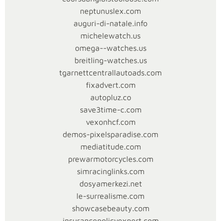
gacor,
neptunuslex.com
namun
auguri-di-natale.info
sering
michelewatch.us
kali
omega--watches.us
mereka
breitling-watches.us
merasa
tgarnettcentrallautoads.com
kesulitan.
fixadvert.com
Mesin
autopluz.co
slot
save3time-c.com
memang
vexonhcf.com
tampak
demos-pixelsparadise.com
mudah,
mediatitude.com
tetapi
prewarmotorcycles.com
untuk
simracinglinks.com
memenangkan
dosyamerkezi.net
permainan
le-surrealisme.com
ini,
showcasebeauty.com
diperlukan
insurancepolicyexpert.com