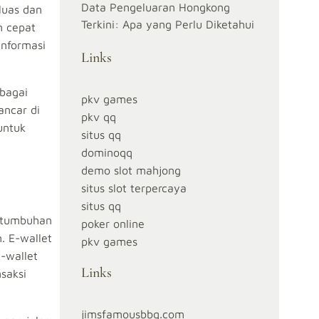
Data Pengeluaran Hongkong
 luas dan
Terkini: Apa yang Perlu Diketahui
n cepat
informasi
Links
rbagai
pkv games
ancar di
pkv qq
untuk
situs qq
dominoqq
demo slot mahjong
situs slot terpercaya
situs qq
ertumbuhan
poker online
. E-wallet
pkv games
e-wallet
Links
saksi
jimsfamousbbq.com