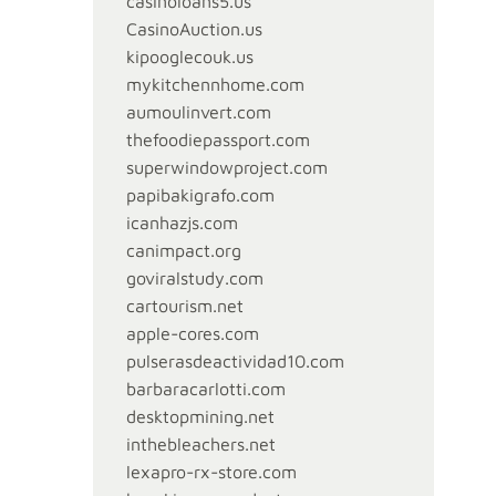
casinoloans5.us
CasinoAuction.us
kipooglecouk.us
mykitchennhome.com
aumoulinvert.com
thefoodiepassport.com
superwindowproject.com
papibakigrafo.com
icanhazjs.com
canimpact.org
goviralstudy.com
cartourism.net
apple-cores.com
pulserasdeactividad10.com
barbaracarlotti.com
desktopmining.net
inthebleachers.net
lexapro-rx-store.com