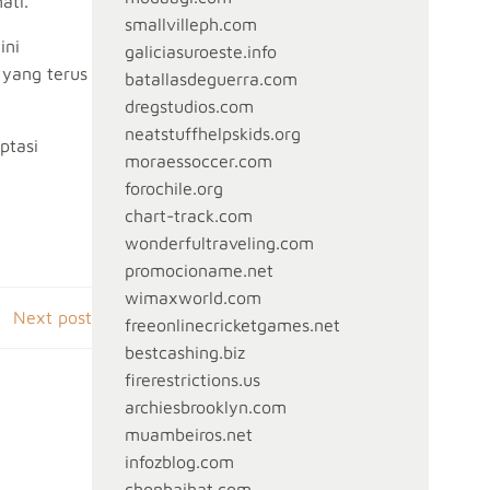
ati.
smallvilleph.com
ini
galiciasuroeste.info
 yang terus
batallasdeguerra.com
dregstudios.com
neatstuffhelpskids.org
ptasi
moraessoccer.com
forochile.org
chart-track.com
wonderfultraveling.com
promocioname.net
wimaxworld.com
Next post
freeonlinecricketgames.net
bestcashing.biz
firerestrictions.us
archiesbrooklyn.com
muambeiros.net
infozblog.com
chonbaihat.com