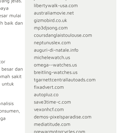
ang jelas.
libertywalk-usa.com
paya
australiamovie.net
esar mulai
gizmobird.co.uk
h baik dan
mp3djsong.com
coursdanglaistoulouse.com
neptunuslex.com
auguri-di-natale.info
michelewatch.us
tor
omega--watches.us
 besar dan
breitling-watches.us
umah sakit
tgarnettcentrallautoads.com
 untuk
fixadvert.com
autopluz.co
save3time-c.com
alisis
vexonhcf.com
konsumen,
demos-pixelsparadise.com
uga
mediatitude.com
prewarmotorcycles.com