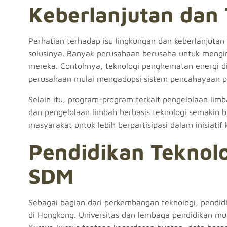
Keberlanjutan dan 
Perhatian terhadap isu lingkungan dan keberlanjutan
solusinya. Banyak perusahaan berusaha untuk mengi
mereka. Contohnya, teknologi penghematan energi di
perusahaan mulai mengadopsi sistem pencahayaan pin
Selain itu, program-program terkait pengelolaan lim
dan pengelolaan limbah berbasis teknologi semakin 
masyarakat untuk lebih berpartisipasi dalam inisiatif 
Pendidikan Teknol
SDM
Sebagai bagian dari perkembangan teknologi, pendid
di Hongkong. Universitas dan lembaga pendidikan m