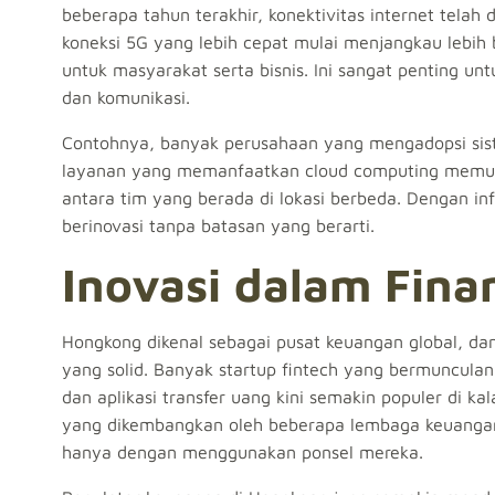
beberapa tahun terakhir, konektivitas internet telah d
koneksi 5G yang lebih cepat mulai menjangkau lebih
untuk masyarakat serta bisnis. Ini sangat penting u
dan komunikasi.
Contohnya, banyak perusahaan yang mengadopsi siste
layanan yang memanfaatkan cloud computing memungki
antara tim yang berada di lokasi berbeda. Dengan i
berinovasi tanpa batasan yang berarti.
Inovasi dalam Fina
Hongkong dikenal sebagai pusat keuangan global, dan
yang solid. Banyak startup fintech yang bermuncula
dan aplikasi transfer uang kini semakin populer di ka
yang dikembangkan oleh beberapa lembaga keuangan
hanya dengan menggunakan ponsel mereka.