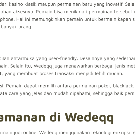
ri kasino klasik maupun permainan baru yang inovatif. Sala
an aksesnya. Pemain bisa menikmati permainan tersebut 
tphone. Hal ini memungkinkan pemain untuk bermain kapan s
 banyak orang.
pilan antarmuka yang user-friendly. Desainnya yang sederh
n. Selain itu, Wedeqq juga menawarkan berbagai jenis me
et, yang membuat proses transaksi menjadi lebih mudah.
i. Pemain dapat memilih antara permainan poker, blackjack,
 tata cara yang jelas dan mudah dipahami, sehingga baik pe
eamanan di Wedeqq
main judi online. Wedeqq menggunakan teknologi enkripsi t