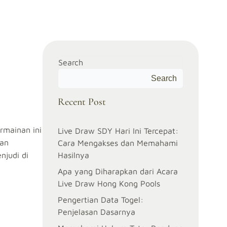
Search
Search
Recent Post
rmainan ini
Live Draw SDY Hari Ini Tercepat:
gan
Cara Mengakses dan Memahami
njudi di
Hasilnya
Apa yang Diharapkan dari Acara
Live Draw Hong Kong Pools
Pengertian Data Togel:
Penjelasan Dasarnya