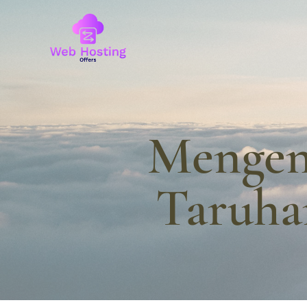
Skip
to
content
Mengen
Taruha