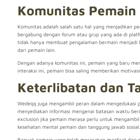
Komunitas Pemain
Komunitas adalah salah satu hal yang menjadikan 
bergabung dengan forum atau grup yang ada di platfo
tidak hanya membuat pengalaman bermain menjadi l
dari pemain lain.
Dengan adanya komunitas ini, pemain yang baru meng
interaksi ini, pemain bisa saling memberikan motiv
Keterlibatan dan T
Wedeqq juga mengambil peran dalam mengedukasi p
menyediakan informasi mengenai batasan waktu berm
exclusion jika pemain merasa perlu untuk mengambil
kesehatan mental pemain dan tanggung jawab sosial
Banyak pemain yang telah merasakan manfaat dari 