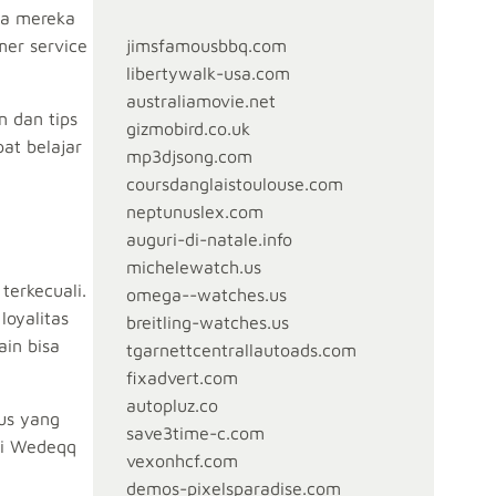
ga mereka
mer service
jimsfamousbbq.com
libertywalk-usa.com
australiamovie.net
 dan tips
gizmobird.co.uk
at belajar
mp3djsong.com
coursdanglaistoulouse.com
neptunuslex.com
auguri-di-natale.info
michelewatch.us
erkecuali.
omega--watches.us
oyalitas
breitling-watches.us
ain bisa
tgarnettcentrallautoads.com
fixadvert.com
autopluz.co
us yang
save3time-c.com
di Wedeqq
vexonhcf.com
demos-pixelsparadise.com