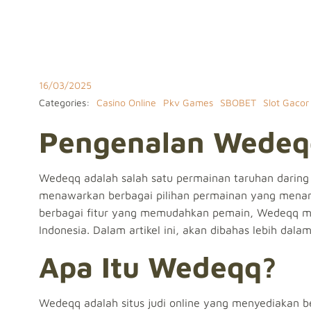
16/03/2025
Categories:
Casino Online
Pkv Games
SBOBET
Slot Gacor
Pengenalan Wedeq
Wedeqq adalah salah satu permainan taruhan daring 
menawarkan berbagai pilihan permainan yang menari
berbagai fitur yang memudahkan pemain, Wedeqq menj
Indonesia. Dalam artikel ini, akan dibahas lebih dal
Apa Itu Wedeqq?
Wedeqq adalah situs judi online yang menyediakan b