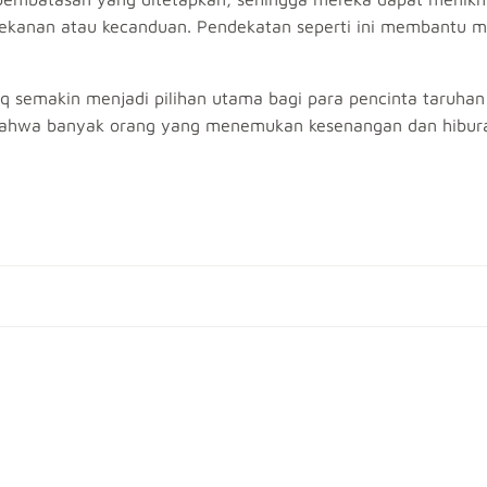
tekanan atau kecanduan. Pendekatan seperti ini membantu 
q semakin menjadi pilihan utama bagi para pencinta taruhan 
bahwa banyak orang yang menemukan kesenangan dan hibura
Post
navigation