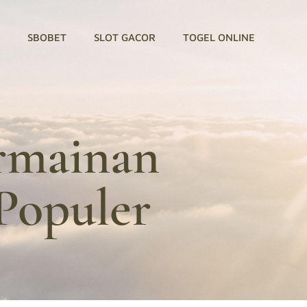
SBOBET
SLOT GACOR
TOGEL ONLINE
rmainan
Populer