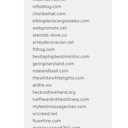
infozblog.com
chonbaihat.com
elblogdeoscargonzalez.com
webpromote.net
steroids-store.co
arteydecoracion.net
fithog.com
bestlaptopbestmonitor.com
georginaryland.com
roseandbasil.com
thewhitewhitelights.com
atdhe.ws
heckrodtwetland.org
halfheardinthestillness.com
mybestmassagechair.com
ericreed.net
fluxetine.com
mobilecasino8760.com