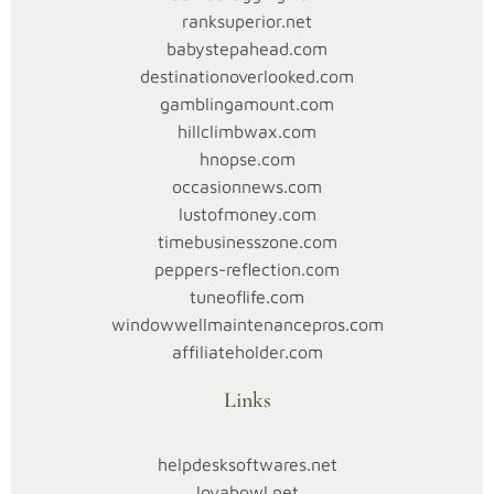
restoran,
ranksuperior.net
dan
babystepahead.com
ruang
destinationoverlooked.com
perjudian.
gamblingamount.com
Dengan
hillclimbwax.com
tambahan
hnopse.com
elemen
occasionnews.com
mekanik
lustofmoney.com
seperti
timebusinesszone.com
tuas,
peppers-reflection.com
pemain
tuneoflife.com
dapat
windowwellmaintenancepros.com
lebih
affiliateholder.com
merasakan
sensasi
Links
dalam
memainkan
helpdesksoftwares.net
permainan
lovabowl.net