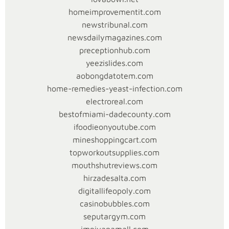
ini.
homeimprovementit.com
Selain
newstribunal.com
itu,
newsdailymagazines.com
munculnya
preceptionhub.com
mesin
yeezislides.com
slot
aobongdatotem.com
dengan
home-remedies-yeast-infection.com
berbagai
electroreal.com
tema
bestofmiami-dadecounty.com
dan
ifoodieonyoutube.com
desain
mineshoppingcart.com
yang
topworkoutsupplies.com
menarik
mouthshutreviews.com
menjadi
hirzadesalta.com
daya
digitallifeopoly.com
tarik
casinobubbles.com
tersendiri
seputargym.com
bagi