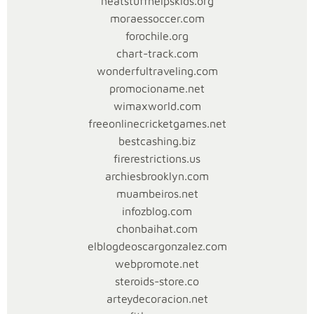
neatstuffhelpskids.org
Namun,
moraessoccer.com
banyak
forochile.org
yang
chart-track.com
belum
wonderfultraveling.com
mengetahui
promocioname.net
tentang
wimaxworld.com
sejarah
freeonlinecricketgames.net
dan
bestcashing.biz
perkembangan
firerestrictions.us
mesin
archiesbrooklyn.com
slot
muambeiros.net
yang
infozblog.com
sangat
chonbaihat.com
menarik.
elblogdeoscargonzalez.com
webpromote.net
S
steroids-store.co
arteydecoracion.net