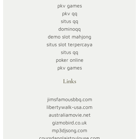
n
pkv games
pkv qq
a
situs qq
l
dominoqq
demo slot mahjong
M
situs slot terpercaya
situs qq
e
poker online
pkv games
s
Links
i
jimsfamousbbq.com
n
libertywalk-usa.com
australiamovie.net
S
gizmobird.co.uk
mp3djsong.com
l
coursdanglaistoulouse.com