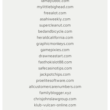
iamayudoc.com
n
mylittlebighead.com
freealot.com
g
asahiweekly.com
supercleanut.com
a
bedandbicycle.com
n
heraldcalifornia.com
graphicmonkeys.com
T
gamepixies.com
drawneastart.com
e
fasthokislot88.com
safecasinotips.com
k
jackpotchips.com
proelitesoftware.com
n
allcustomercarenumbers.com
familyblogger.xyz
o
chrisjohnslawgroup.com
klub-vulcan-online.com