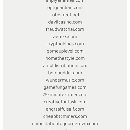
impiyanamall.com
para
optguardian.com
pemain.
totostreet.net
P
davilcasino.com
fraudwatchai.com
e
aem-x.com
cryptooblogs.com
r
gameuplevel.com
homethestyle.com
k
amuldistribution.com
borobuddur.com
e
wundermusic.com
gamefungames.com
m
25-minute-timer.com
creativefuntask.com
b
engrsaifulsaif.com
cheapbtcminers.com
a
unionstationtogeorgetown.com