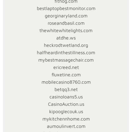
e
fithog.com
bestlaptopbestmonitor.com
j
georginaryland.com
roseandbasil.com
a
thewhitewhitelights.com
atdhe.ws
r
heckrodtwetland.org
a
halfheardinthestillness.com
mybestmassagechair.com
h
ericreed.net
fluxetine.com
M
mobilecasino8760.com
betqq3.net
e
casinoloans5.us
CasinoAuction.us
s
kipooglecouk.us
mykitchennhome.com
i
aumoulinvert.com