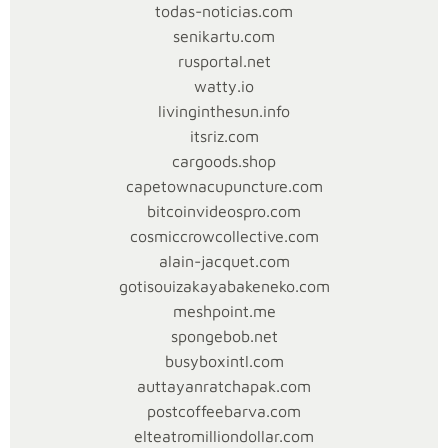
yang
todas-noticias.com
dikenal
senikartu.com
dengan
rusportal.net
nama
watty.io
“Liberty
livinginthesun.info
Bell”.
itsriz.com
Mesin
cargoods.shop
ini
capetownacupuncture.com
memiliki
bitcoinvideospro.com
tiga
cosmiccrowcollective.com
gulungan
alain-jacquet.com
dan
gotisouizakayabakeneko.com
lima
meshpoint.me
simbol,
spongebob.net
yaitu
busyboxintl.com
lonceng,
auttayanratchapak.com
hati,
postcoffeebarva.com
sekop,
elteatromilliondollar.com