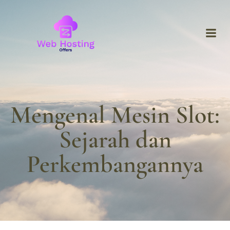
Skip
to
content
Mengenal Mesin Slot:
Sejarah dan
Perkembangannya