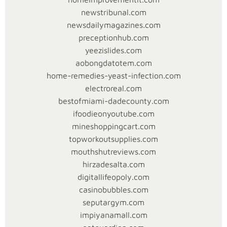
dan
newstribunal.com
berkembang
newsdailymagazines.com
menjadi
preceptionhub.com
berbagai
yeezislides.com
bentuk
aobongdatotem.com
di
home-remedies-yeast-infection.com
berbagai
electroreal.com
negara.
bestofmiami-dadecounty.com
Di
ifoodieonyoutube.com
Indonesia,
mineshoppingcart.com
togel
topworkoutsupplies.com
mulai
mouthshutreviews.com
diperkenalkan
hirzadesalta.com
pada
digitallifeopoly.com
awal
casinobubbles.com
abad
seputargym.com
kedua
impiyanamall.com
puluh