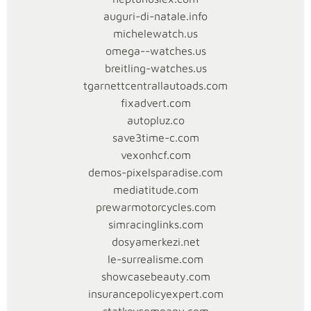
auguri-di-natale.info
?
michelewatch.us
omega--watches.us
Om
breitling-watches.us
Togel
tgarnettcentrallautoads.com
adalah
fixadvert.com
istilah
autopluz.co
yang
save3time-c.com
sering
vexonhcf.com
digunakan
demos-pixelsparadise.com
dalam
mediatitude.com
dunia
prewarmotorcycles.com
perjudian,
simracinglinks.com
khususnya
dosyamerkezi.net
di
le-surrealisme.com
Indonesia.
showcasebeauty.com
Togel
insurancepolicyexpert.com
merupakan