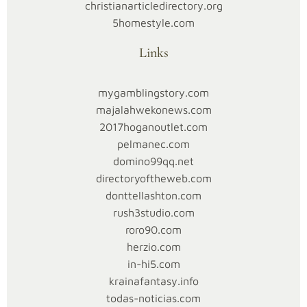
christianarticledirectory.org
dengan
5homestyle.com
mitos,
kepercayaan,
Links
dan
pengalaman
mygamblingstory.com
pribadi
majalahwekonews.com
mereka
2017hoganoutlet.com
dalam
pelmanec.com
bermain.
domino99qq.net
Sebagian
directoryoftheweb.com
orang
donttellashton.com
percaya
rush3studio.com
bahwa
roro90.com
Om
herzio.com
Togel
in-hi5.com
dapat
krainafantasy.info
memberikan
todas-noticias.com