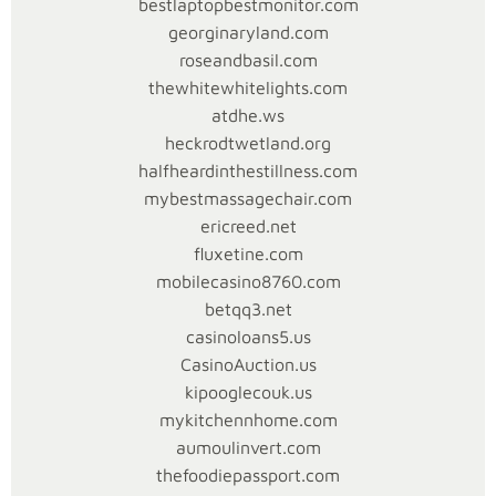
Togel
bestlaptopbestmonitor.com
merujuk
georginaryland.com
pada
roseandbasil.com
individu
thewhitewhitelights.com
atau
atdhe.ws
kelompok
heckrodtwetland.org
yang
halfheardinthestillness.com
memiliki
mybestmassagechair.com
pengalaman
ericreed.net
dan
fluxetine.com
pengetahuan
mobilecasino8760.com
dalam
betqq3.net
bermain
casinoloans5.us
togel,
CasinoAuction.us
serta
kipooglecouk.us
sering
mykitchennhome.com
kali
aumoulinvert.com
berbagi
thefoodiepassport.com