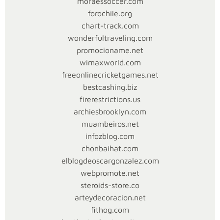
ini,
moraessoccer.com
para
forochile.org
pemain
chart-track.com
memilih
wonderfultraveling.com
angka-
promocioname.net
angka
wimaxworld.com
tertentu
freeonlinecricketgames.net
dengan
bestcashing.biz
harapan
firerestrictions.us
dapat
archiesbrooklyn.com
menebak
muambeiros.net
angka
infozblog.com
yang
chonbaihat.com
akan
elblogdeoscargonzalez.com
dikeluarkan
webpromote.net
oleh
steroids-store.co
bandar.
arteydecoracion.net
Om
fithog.com