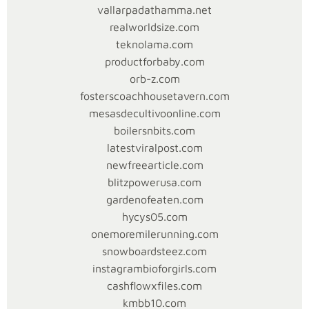
yang
vallarpadathamma.net
sering
realworldsize.com
dibagikan,
teknolama.com
baik
productforbaby.com
secara
orb-z.com
lisan
fosterscoachhousetavern.com
maupun
mesasdecultivoonline.com
melalui
boilersnbits.com
berbagai
latestviralpost.com
media
newfreearticle.com
sosial.
blitzpowerusa.com
S
gardenofeaten.com
hycys05.com
e
onemoremilerunning.com
snowboardsteez.com
j
instagrambioforgirls.com
cashflowxfiles.com
kmbb10.com