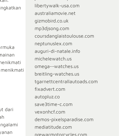
kan.
libertywalk-usa.com
ingkatkan
australiamovie.net
gizmobird.co.uk
mp3djsong.com
coursdanglaistoulouse.com
neptunuslex.com
armuka
auguri-di-natale.info
mainan
michelewatch.us
 menikmati
omega--watches.us
 menikmati
breitling-watches.us
tgarnettcentrallautoads.com
fixadvert.com
autopluz.co
save3time-c.com
t dari
vexonhcf.com
ah
demos-pixelsparadise.com
engalami
mediatitude.com
ayanan
prewarmotorcycles.com