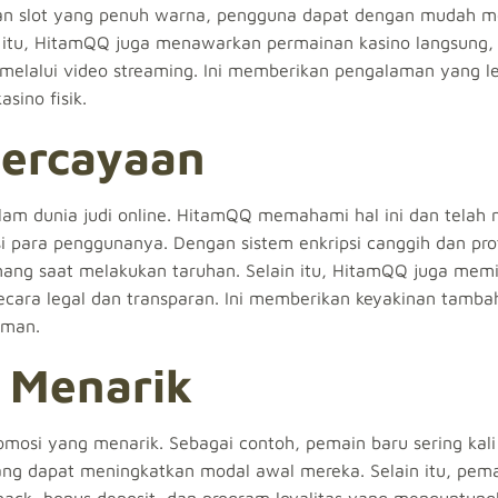
ainan slot yang penuh warna, pengguna dapat dengan mudah
n itu, HitamQQ juga menawarkan permainan kasino langsung,
melalui video streaming. Ini memberikan pengalaman yang le
sino fisik.
ercayaan
lam dunia judi online. HitamQQ memahami hal ini dan telah
i para penggunanya. Dengan sistem enkripsi canggih dan pro
ng saat melakukan taruhan. Selain itu, HitamQQ juga memili
cara legal dan transparan. Ini memberikan keyakinan tamba
aman.
 Menarik
mosi yang menarik. Sebagai contoh, pemain baru sering kali
g dapat meningkatkan modal awal mereka. Selain itu, pema