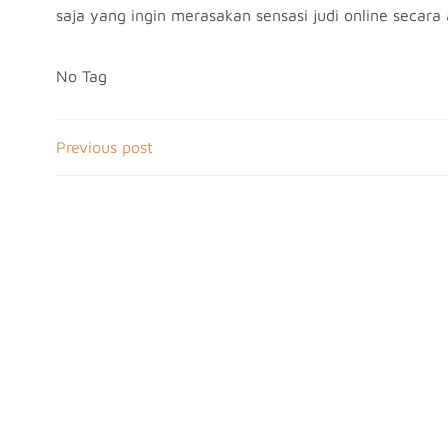
saja yang ingin merasakan sensasi judi online seca
No Tag
Post
Previous post
navigation