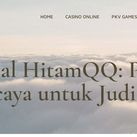
HOME
CASINO ONLINE
PKV GAMES
al HitamQQ: P
aya untuk Jud