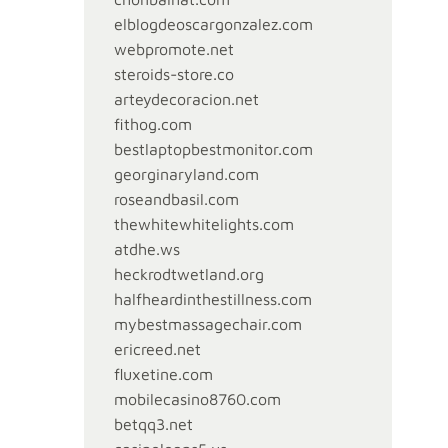
elblogdeoscargonzalez.com
webpromote.net
steroids-store.co
arteydecoracion.net
fithog.com
bestlaptopbestmonitor.com
georginaryland.com
roseandbasil.com
thewhitewhitelights.com
atdhe.ws
heckrodtwetland.org
halfheardinthestillness.com
mybestmassagechair.com
ericreed.net
fluxetine.com
mobilecasino8760.com
betqq3.net