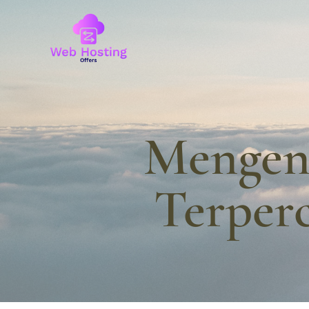
Skip
to
content
Mengen
Terperc