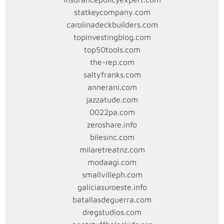
u
statkeycompany.com
carolinadeckbuilders.com
s
topinvestingblog.com
top50tools.com
u
the-rep.com
saltyfranks.com
n
annerani.com
jazzatude.com
0022pa.com
Capasa
zeroshare.info
Susun
bilesinc.com
adalah
milaretreatnz.com
permainan
modaagi.com
kartu
smallvilleph.com
yang
galiciasuroeste.info
tidak
batallasdeguerra.com
hanya
dregstudios.com
menghibur