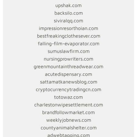
kartu
upshak.com
yang
backsilo.com
sama.
siviralqq.com
Tujuan
impressionresorthoian.com
dari
bestfreakingclothesever.com
permainan
falling-film-evaporator.com
ini
sumuslawfirm.com
adalah
nursingprowriters.com
untuk
greenmountainthreadwear.com
menciptakan
acutedispensary.com
kombinasi
sattamatkanewsblog.com
kartu
cryptocurrencytradingcn.com
yang
totowaz.com
lebih
charlestonwipesettlement.com
baik
brandfollowmarket.com
dibandingkan
weeklyjobnews.com
dengan
countyanimalshelter.com
pemain
adwebtagging.com