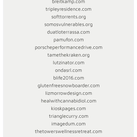
breitkamp.com
S
tripleyresidence.com
softtorrents.org
t
somosvulnerables.org
duatloterrassa.com
r
pamufon.com
porscheperformancedrive.com
a
tamethekraken.org
lutzinator.com
t
ondasrl.com
blife2016.com
e
glutenfreesnowboarder.com
lizmorrowdesign.com
g
healwithcannabidiol.com
kioskpages.com
i
trianglecurry.com
imagedum.com
P
thetowerswellnessretreat.com