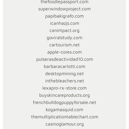
thefoodiepassport.com
taktik
superwindowproject.com
yang
papibakigrafo.com
baik
icanhazjs.com
untuk
canimpact.org
dapat
goviralstudy.com
menang,
cartourism.net
dan
apple-cores.com
ini
pulserasdeactividad10.com
menjadi
barbaracarlotti.com
daya
desktopmining.net
tarik
inthebleachers.net
tersendiri
lexapro-rx-store.com
bagi
buyskincareproducts.org
banyak
frenchbulldogpuppyforsale.net
orang.
kogamasquid.com
A
themultiplicationtablechart.com
casinoglamour.org