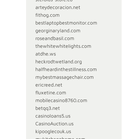
arteydecoracion.net
fithog.com
bestlaptopbestmonitor.com
georginaryland.com
roseandbasil.com
thewhitewhitelights.com
atdhe.ws
heckrodtwetland.org
halfheardinthestillness.com
mybestmassagechair.com
ericreed.net
fluxetine.com
mobilecasino8760.com
betqq3.net
casinoloans5.us
CasinoAuction.us
kipooglecouk.us