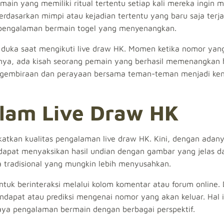
emain yang memiliki ritual tertentu setiap kali mereka ingin
rdasarkan mimpi atau kejadian tertentu yang baru saja terj
ri pengalaman bermain togel yang menyenangkan.
duka saat mengikuti live draw HK. Momen ketika nomor yang
alnya, ada kisah seorang pemain yang berhasil memenangkan 
 Kegembiraan dan perayaan bersama teman-teman menjadi ke
alam Live Draw HK
tkan kualitas pengalaman live draw HK. Kini, dengan adany
 dapat menyaksikan hasil undian dengan gambar yang jelas d
a tradisional yang mungkin lebih menyusahkan.
uk berinteraksi melalui kolom komentar atau forum online. 
ndapat atau prediksi mengenai nomor yang akan keluar. Hal i
ya pengalaman bermain dengan berbagai perspektif.