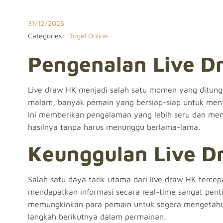
31/12/2025
Categories:
Togel Online
Pengenalan Live D
Live draw HK menjadi salah satu momen yang ditungg
malam, banyak pemain yang bersiap-siap untuk meny
ini memberikan pengalaman yang lebih seru dan men
hasilnya tanpa harus menunggu berlama-lama.
Keunggulan Live D
Salah satu daya tarik utama dari live draw HK terce
mendapatkan informasi secara real-time sangat penti
memungkinkan para pemain untuk segera mengetahui
langkah berikutnya dalam permainan.