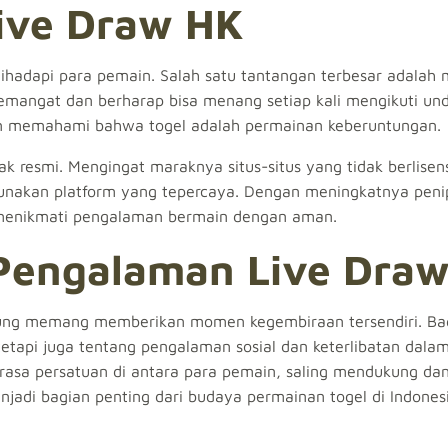
ive Draw HK
dihadapi para pemain. Salah satu tantangan terbesar adalah 
mangat dan berharap bisa menang setiap kali mengikuti und
dan memahami bahwa togel adalah permainan keberuntungan.
dak resmi. Mengingat maraknya situs-situs yang tidak berlisen
gunakan platform yang tepercaya. Dengan meningkatnya pen
k menikmati pengalaman bermain dengan aman.
 Pengalaman Live Dra
sung memang memberikan momen kegembiraan tersendiri. Ba
etapi juga tentang pengalaman sosial dan keterlibatan dala
rasa persatuan di antara para pemain, saling mendukung dan
njadi bagian penting dari budaya permainan togel di Indonesi