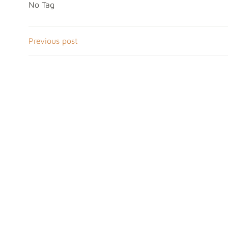
No Tag
Post
Previous post
navigation