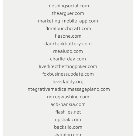
pengundian,
meshingsocial.com
semua
thearguer.com
orang
marketing-mobile-app.com
dapat
floralpunchcraft.com
menyaksikan
fiasone.com
angka
danktankbattery.com
yang
mealudo.com
keluar
charlie-day.com
dan
livedirectbettingpoker.com
validitas
foxbusinessupdate.com
dari
lovedaddy.org
acara
integrativemedicalmassageplano.com
ini
mrrugwashing.com
sangat
acb-bankia.com
terjamin.
flash-es.net
Dengan
upshak.com
adanya
backsilo.com
live
siviralqq.com