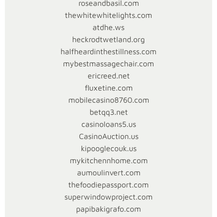
mengakses
roseandbasil.com
internet,
thewhitewhitelights.com
mereka
atdhe.ws
dapat
heckrodtwetland.org
melihat
halfheardinthestillness.com
hasil
mybestmassagechair.com
live
ericreed.net
draw
fluxetine.com
HK
mobilecasino8760.com
secara
betqq3.net
langsung,
casinoloans5.us
membuat
CasinoAuction.us
pengalaman
kipooglecouk.us
bermain
mykitchennhome.com
menjadi
aumoulinvert.com
lebih
thefoodiepassport.com
nyaman
superwindowproject.com
dan
papibakigrafo.com