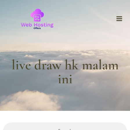
Skip
to
content
live draw hk malam
ini