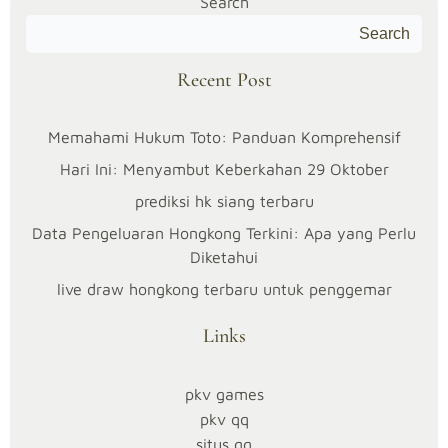
19/12/2025
Search
Togel
Search
Categories:
Online
Recent Post
P
e
Memahami Hukum Toto: Panduan Komprehensif
Hari Ini: Menyambut Keberkahan 29 Oktober
n
prediksi hk siang terbaru
g
Data Pengeluaran Hongkong Terkini: Apa yang Perlu
Diketahui
e
live draw hongkong terbaru untuk penggemar
n
Links
a
pkv games
pkv qq
l
situs qq