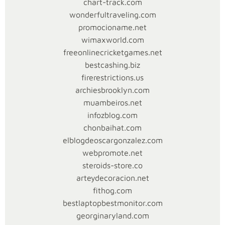
orang.
chart-track.com
Dengan
wonderfultraveling.com
perkembangan
promocioname.net
teknologi,
wimaxworld.com
kini
freeonlinecricketgames.net
para
bestcashing.biz
pemain
firerestrictions.us
tidak
archiesbrooklyn.com
perlu
muambeiros.net
lagi
infozblog.com
melakukan
chonbaihat.com
perjalanan
elblogdeoscargonzalez.com
jauh
webpromote.net
untuk
steroids-store.co
menyaksikan
arteydecoracion.net
pengundian.
fithog.com
Cukup
bestlaptopbestmonitor.com
dengan
georginaryland.com