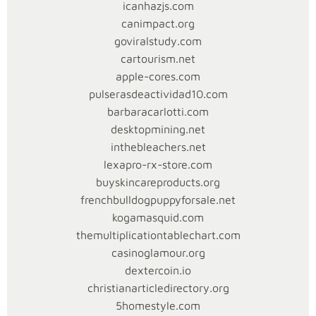
menarik.
icanhazjs.com
canimpact.org
C
goviralstudy.com
cartourism.net
a
apple-cores.com
pulserasdeactividad10.com
r
barbaracarlotti.com
desktopmining.net
a
inthebleachers.net
K
lexapro-rx-store.com
buyskincareproducts.org
e
frenchbulldogpuppyforsale.net
kogamasquid.com
r
themultiplicationtablechart.com
casinoglamour.org
j
dextercoin.io
christianarticledirectory.org
a
5homestyle.com