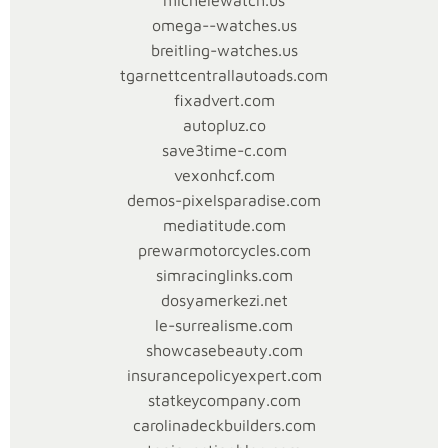
michelewatch.us
w
omega--watches.us
breitling-watches.us
H
tgarnettcentrallautoads.com
fixadvert.com
K
autopluz.co
save3time-c.com
Live
vexonhcf.com
draw
demos-pixelsparadise.com
HK
mediatitude.com
sudah
prewarmotorcycles.com
menjadi
simracinglinks.com
salah
dosyamerkezi.net
satu
le-surrealisme.com
acara
showcasebeauty.com
yang
insurancepolicyexpert.com
dinanti-
statkeycompany.com
nanti
carolinadeckbuilders.com
oleh