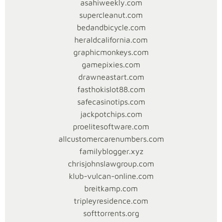
r
asahiweekly.com
supercleanut.com
a
bedandbicycle.com
heraldcalifornia.com
w
graphicmonkeys.com
gamepixies.com
drawneastart.com
Bagi
fasthokislot88.com
banyak
safecasinotips.com
orang,
jackpotchips.com
menyaksikan
proelitesoftware.com
live
allcustomercarenumbers.com
draw
familyblogger.xyz
HK
chrisjohnslawgroup.com
bukan
klub-vulcan-online.com
hanya
breitkamp.com
sekedar
tripleyresidence.com
menunggu
softtorrents.org
angka