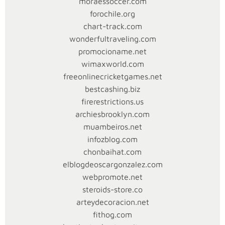
pemain
moraessoccer.com
lain,
forochile.org
KoinQQ888
chart-track.com
telah
wonderfultraveling.com
menarik
promocioname.net
perhatian
wimaxworld.com
banyak
freeonlinecricketgames.net
pemain
bestcashing.biz
di
firerestrictions.us
Indonesia.
archiesbrooklyn.com
Dengan
muambeiros.net
adanya
infozblog.com
kemudahan
chonbaihat.com
akses
elblogdeoscargonzalez.com
dan
webpromote.net
variasi
steroids-store.co
permainan,
arteydecoracion.net
platform
fithog.com