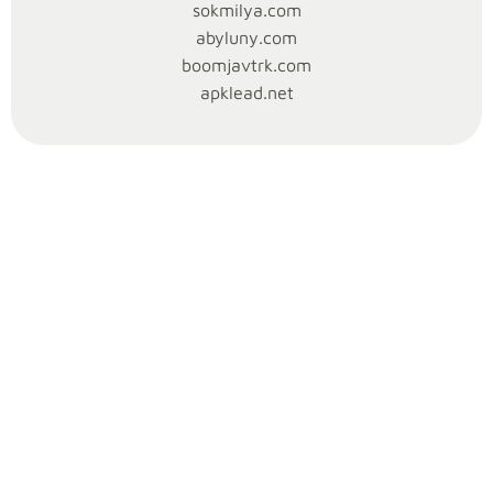
sokmilya.com
yang
abyluny.com
mengandalkan
boomjavtrk.com
kemampuan
apklead.net
menggertak
dan
membaca
lawan.
Memilih
permainan
yang
tepat
dapat
membuat
pengalaman
bermain
lebih
menyenangkan
dan