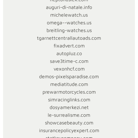
8
auguri-di-natale.info
michelewatch.us
8
omega--watches.us
breitling-watches.us
8
tgarnettcentrallautoads.com
fixadvert.com
KoinQQ888
autopluz.co
adalah
save3time-c.com
platform
vexonhcf.com
permainan
demos-pixelsparadise.com
online
mediatitude.com
yang
prewarmotorcycles.com
menawarkan
simracinglinks.com
berbagai
dosyamerkezi.net
jenis
le-surrealisme.com
permainan
showcasebeauty.com
kartu,
insurancepolicyexpert.com
terutama