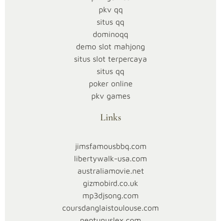
pkv qq
l
situs qq
dominoqq
a
demo slot mahjong
n
situs slot terpercaya
situs qq
K
poker online
pkv games
o
Links
i
jimsfamousbbq.com
n
libertywalk-usa.com
australiamovie.net
Q
gizmobird.co.uk
mp3djsong.com
Q
coursdanglaistoulouse.com
neptunuslex.com