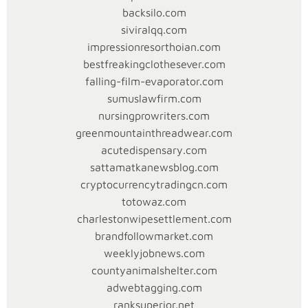
backsilo.com
valid.
siviralqq.com
Pemain
impressionresorthoian.com
baru
bestfreakingclothesever.com
sering
falling-film-evaporator.com
kali
sumuslawfirm.com
merasa
nursingprowriters.com
cemas
greenmountainthreadwear.com
tentang
acutedispensary.com
keamanan
sattamatkanewsblog.com
data
cryptocurrencytradingcn.com
mereka,
totowaz.com
namun
charlestonwipesettlement.com
platform
brandfollowmarket.com
ini
weeklyjobnews.com
memiliki
countyanimalshelter.com
sistem
adwebtagging.com
keamanan
ranksuperior.net