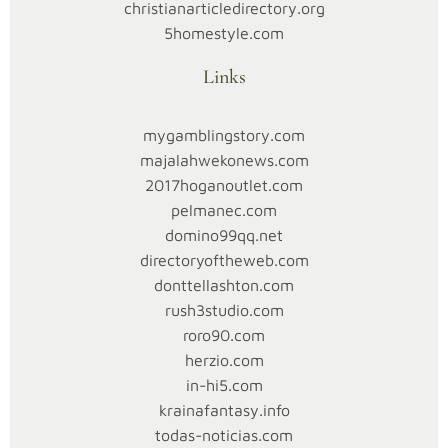
e
christianarticledirectory.org
5homestyle.com
n
Links
d
a
mygamblingstory.com
majalahwekonews.com
f
2017hoganoutlet.com
pelmanec.com
t
domino99qq.net
directoryoftheweb.com
a
donttellashton.com
rush3studio.com
r
roro90.com
herzio.com
a
in-hi5.com
krainafantasy.info
n
todas-noticias.com