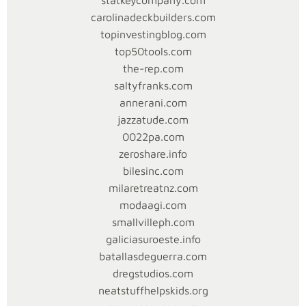
statkeycompany.com
bagi
carolinadeckbuilders.com
penggemar
topinvestingblog.com
permainan
top50tools.com
Domino
the-rep.com
dan
saltyfranks.com
Urban
annerani.com
Poker.
jazzatude.com
Dengan
0022pa.com
desain
zeroshare.info
yang
bilesinc.com
ramah
milaretreatnz.com
pengguna
modaagi.com
dan
smallvilleph.com
peluang
galiciasuroeste.info
untuk
batallasdeguerra.com
berinteraksi
dregstudios.com
dengan
neatstuffhelpskids.org