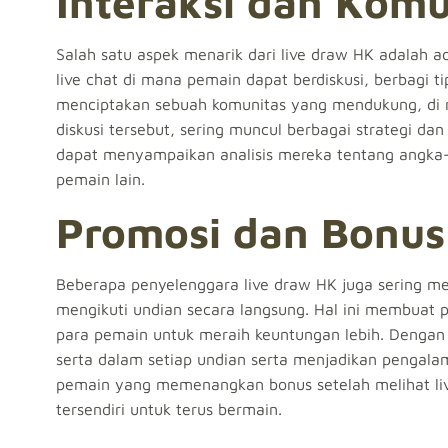
Interaksi dan Komu
Salah satu aspek menarik dari live draw HK adalah a
live chat di mana pemain dapat berdiskusi, berbagi ti
menciptakan sebuah komunitas yang mendukung, di 
diskusi tersebut, sering muncul berbagai strategi 
dapat menyampaikan analisis mereka tentang angka-
pemain lain.
Promosi dan Bonus
Beberapa penyelenggara live draw HK juga sering m
mengikuti undian secara langsung. Hal ini membuat
para pemain untuk meraih keuntungan lebih. Dengan 
serta dalam setiap undian serta menjadikan penga
pemain yang memenangkan bonus setelah melihat liv
tersendiri untuk terus bermain.