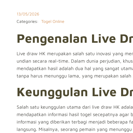
13/05/2026
Categories:
Togel Online
Pengenalan Live D
Live draw HK merupakan salah satu inovasi yang me
undian secara real-time. Dalam dunia perjudian, kh
mendapatkan hasil adalah dua hal yang sangat utam
tanpa harus menunggu lama, yang merupakan salah s
Keunggulan Live D
Salah satu keunggulan utama dari live draw HK adal
mendapatkan informasi hasil togel secepatnya agar b
informasi yang diberikan terbagi menjadi beberapa 
langsung. Misalnya, seorang pemain yang menunggu 