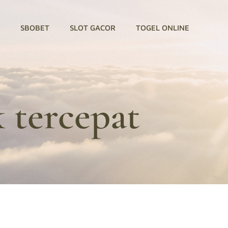
SBOBET
SLOT GACOR
TOGEL ONLINE
 tercepat