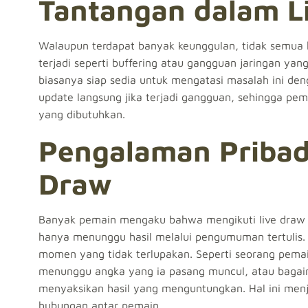
Tantangan dalam L
Walaupun terdapat banyak keunggulan, tidak semua h
terjadi seperti buffering atau gangguan jaringan 
biasanya siap sedia untuk mengatasi masalah ini d
update langsung jika terjadi gangguan, sehingga pem
yang dibutuhkan.
Pengalaman Pribad
Draw
Banyak pemain mengaku bahwa mengikuti live draw
hanya menunggu hasil melalui pengumuman tertulis.
momen yang tidak terlupakan. Seperti seorang pema
menunggu angka yang ia pasang muncul, atau bagai
menyaksikan hasil yang menguntungkan. Hal ini men
hubungan antar pemain.