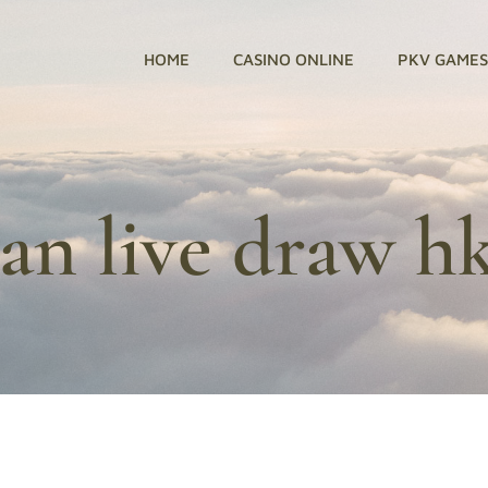
HOME
CASINO ONLINE
PKV GAMES
an live draw hk