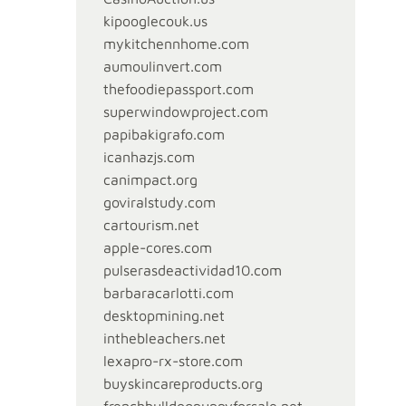
kipooglecouk.us
mykitchennhome.com
aumoulinvert.com
thefoodiepassport.com
superwindowproject.com
papibakigrafo.com
icanhazjs.com
canimpact.org
goviralstudy.com
cartourism.net
apple-cores.com
pulserasdeactividad10.com
barbaracarlotti.com
desktopmining.net
inthebleachers.net
lexapro-rx-store.com
buyskincareproducts.org