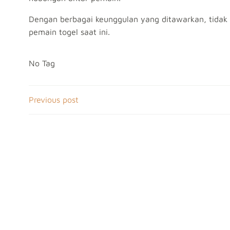
Dengan berbagai keunggulan yang ditawarkan, tidak h
pemain togel saat ini.
No Tag
Post
Previous post
navigation