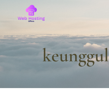
Skip
to
content
keunggul