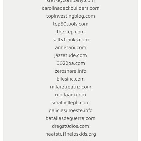
statkeycompany.com
satu
carolinadeckbuilders.com
platform
topinvestingblog.com
terkemuka
top50tools.com
dalam
the-rep.com
industri
saltyfranks.com
perjudian
annerani.com
online
jazzatude.com
yang
0022pa.com
semakin
zeroshare.info
diminati
bilesinc.com
oleh
milaretreatnz.com
banyak
modaagi.com
kalangan.
smallvilleph.com
Dengan
galiciasuroeste.info
berbagai
batallasdeguerra.com
ragam
dregstudios.com
permainan
neatstuffhelpskids.org
yang