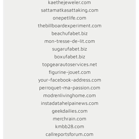
Antarmuka
kaethejeweler.com
yang
sattamatkasattaking.com
sederhana
onepetlife.com
dan
thebillboardexperiment.com
intuitif
beachufabet.biz
memudahkan
mon-tresse-de-lit.com
pemain
sugarufabet.biz
dari
boxufabet.biz
kalangan
topgearautoservices.net
pemula
figurine-jouet.com
untuk
your-facebook-address.com
menavigasi
perroquet-ma-passion.com
platform
modrenlivinghome.com
dengan
instadatahelpainews.com
mudah.
geekdailies.com
Dengan
merchrain.com
desain
kmbb28.com
yang
callreportsforum.com