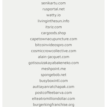
n
senikartu.com
rusportal.net
g
watty.io
livinginthesun.info
L
itsriz.com
cargoods.shop
u
capetownacupuncture.com
bitcoinvideospro.com
a
cosmiccrowcollective.com
alain-jacquet.com
s
gotisouizakayabakeneko.com
meshpoint.me
Salah
spongebob.net
satu
busyboxintl.com
keunggulan
auttayanratchapak.com
utama
postcoffeebarva.com
dari
elteatromilliondollar.com
BandarJudiQQ
burgerkingfranchise.org