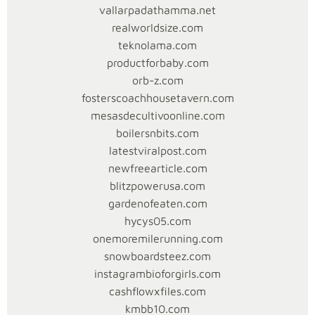
adalah
vallarpadathamma.net
variasi
realworldsize.com
permainan
teknolama.com
yang
productforbaby.com
ditawarkan.
orb-z.com
Di
fosterscoachhousetavern.com
platform
mesasdecultivoonline.com
ini,
boilersnbits.com
pemain
latestviralpost.com
dapat
newfreearticle.com
menemukan
blitzpowerusa.com
berbagai
gardenofeaten.com
jenis
hycys05.com
permainan
onemoremilerunning.com
kartu
snowboardsteez.com
dan
instagrambioforgirls.com
mesin
cashflowxfiles.com
slot
kmbb10.com