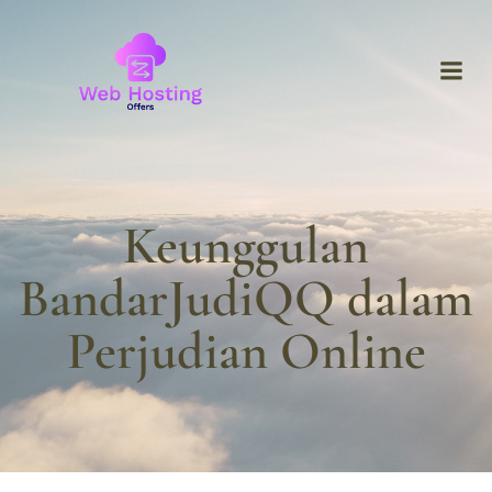
Skip
to
content
Keunggulan
BandarJudiQQ dalam
Perjudian Online