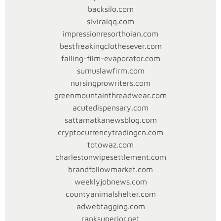
atau
backsilo.com
permainan
siviralqq.com
domino
impressionresorthoian.com
yang
bestfreakingclothesever.com
sangat
falling-film-evaporator.com
populer
sumuslawfirm.com
di
nursingprowriters.com
kalangan
greenmountainthreadwear.com
penggemar
acutedispensary.com
judi.
sattamatkanewsblog.com
Keberagaman
cryptocurrencytradingcn.com
ini
totowaz.com
membuat
charlestonwipesettlement.com
pemain
brandfollowmarket.com
tidak
weeklyjobnews.com
akan
countyanimalshelter.com
cepat
adwebtagging.com
bosan
ranksuperior.net