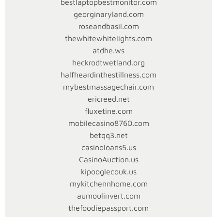
bestlaptopbestmonitor.com
dari
georginaryland.com
Indonesia.
roseandbasil.com
Artikel
thewhitewhitelights.com
ini
atdhe.ws
akan
heckrodtwetland.org
membahas
halfheardinthestillness.com
keunggulan-
mybestmassagechair.com
keunggulan
ericreed.net
yang
fluxetine.com
dimiliki
mobilecasino8760.com
BandarJudiQQ
betqq3.net
dalam
casinoloans5.us
menghadirkan
CasinoAuction.us
pengalaman
kipooglecouk.us
bermain
mykitchennhome.com
yang
aumoulinvert.com
tak
thefoodiepassport.com
terlupakan.