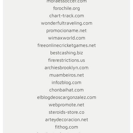
moraessoccer.com
ditawarkan
forochile.org
serta
chart-track.com
sistem
wonderfultraveling.com
yang
promocioname.net
memudahkan
wimaxworld.com
proses
freeonlinecricketgames.net
bermain,
bestcashing.biz
BandarJudiQQ
firerestrictions.us
berhasil
archiesbrooklyn.com
menarik
muambeiros.net
perhatian
infozblog.com
banyak
chonbaihat.com
pemain
elblogdeoscargonzalez.com
dari
webpromote.net
berbagai
steroids-store.co
belahan
arteydecoracion.net
dunia,
fithog.com
terutama