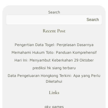
20/03/2025
Search
Pkv
Search
Games
Categories:
SBOBET
Recent Post
Slot
Gacor
Pengertian Data Togel: Penjelasan Dasarnya
P
Memahami Hukum Toto: Panduan Komprehensif
Hari Ini: Menyambut Keberkahan 29 Oktober
e
prediksi hk siang terbaru
n
Data Pengeluaran Hongkong Terkini: Apa yang Perlu
Diketahui
g
Links
e
pkv games