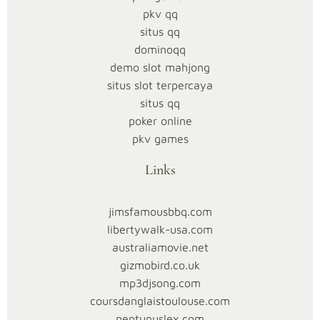
n
pkv qq
situs qq
a
dominoqq
l
demo slot mahjong
situs slot terpercaya
a
situs qq
poker online
n
pkv games
Links
B
a
jimsfamousbbq.com
libertywalk-usa.com
n
australiamovie.net
gizmobird.co.uk
d
mp3djsong.com
coursdanglaistoulouse.com
a
neptunuslex.com