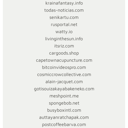
krainafantasy.info
d
todas-noticias.com
senikartu.com
i
rusportal.net
watty.io
K
livinginthesun.info
itsriz.com
e
cargoods.shop
m
capetownacupuncture.com
bitcoinvideospro.com
i
cosmiccrowcollective.com
alain-jacquet.com
l
gotisouizakayabakeneko.com
meshpoint.me
a
spongebob.net
busyboxintl.com
u
auttayanratchapak.com
postcoffeebarva.com