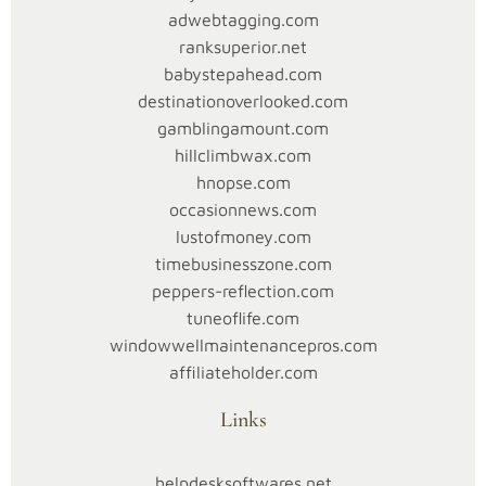
adwebtagging.com
dan
ranksuperior.net
promosi
babystepahead.com
menarik
destinationoverlooked.com
yang
gamblingamount.com
dapat
hillclimbwax.com
meningkatkan
hnopse.com
peluang
occasionnews.com
pemain
lustofmoney.com
untuk
timebusinesszone.com
menang.
peppers-reflection.com
Permainan
tuneoflife.com
di
windowwellmaintenancepros.com
KemilauQQ
affiliateholder.com
dirancang
Links
agar
ramah
pengguna.
helpdesksoftwares.net