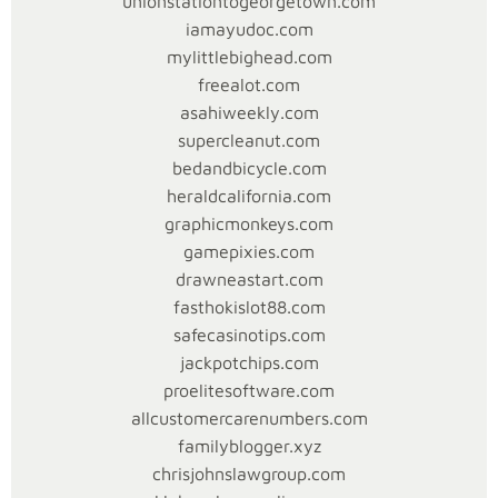
unionstationtogeorgetown.com
berkat
iamayudoc.com
tutorial
mylittlebighead.com
yang
freealot.com
tersedia
asahiweekly.com
dan
supercleanut.com
dukungan
bedandbicycle.com
dari
heraldcalifornia.com
tim
graphicmonkeys.com
customer
gamepixies.com
service
drawneastart.com
yang
fasthokislot88.com
siap
safecasinotips.com
membantu.
jackpotchips.com
proelitesoftware.com
B
allcustomercarenumbers.com
familyblogger.xyz
e
chrisjohnslawgroup.com