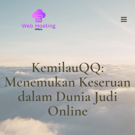
Skip
to
content
KemilauQQ:
Menemukan Keseruan
dalam Dunia Judi
Online