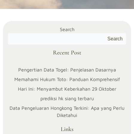
29/03/2025
Search
Pkv
Search
Games
Categories:
Slot
Recent Post
Gacor
P
Pengertian Data Togel: Penjelasan Dasarnya
Memahami Hukum Toto: Panduan Komprehensif
e
Hari Ini: Menyambut Keberkahan 29 Oktober
n
prediksi hk siang terbaru
Data Pengeluaran Hongkong Terkini: Apa yang Perlu
g
Diketahui
e
Links