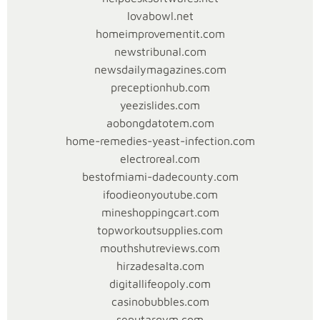
Antarmuka
lovabowl.net
yang
homeimprovementit.com
intuitif
newstribunal.com
dan
newsdailymagazines.com
mudah
preceptionhub.com
dinavigasi
yeezislides.com
membuat
aobongdatotem.com
pemain,
home-remedies-yeast-infection.com
baik
electroreal.com
pemula
bestofmiami-dadecounty.com
maupun
ifoodieonyoutube.com
yang
mineshoppingcart.com
berpengalaman,
topworkoutsupplies.com
dapat
mouthshutreviews.com
dengan
hirzadesalta.com
cepat
digitallifeopoly.com
menemukan
casinobubbles.com
permainan
seputargym.com