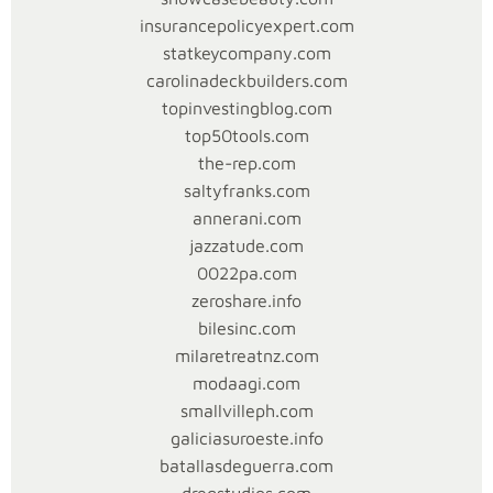
n
insurancepolicyexpert.com
e
statkeycompany.com
carolinadeckbuilders.com
topinvestingblog.com
Dalam
top50tools.com
era
the-rep.com
digital
saltyfranks.com
saat
annerani.com
ini,
jazzatude.com
judi
0022pa.com
online
zeroshare.info
semakin
bilesinc.com
populer
milaretreatnz.com
di
modaagi.com
kalangan
smallvilleph.com
masyarakat.
galiciasuroeste.info
Dengan
batallasdeguerra.com
berbagai