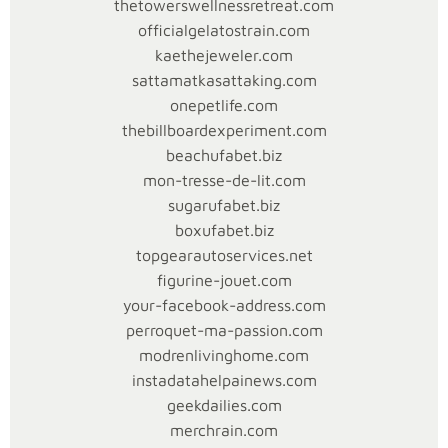
a
thetowerswellnessretreat.com
officialgelatostrain.com
i
kaethejeweler.com
sattamatkasattaking.com
n
onepetlife.com
thebillboardexperiment.com
a
beachufabet.biz
mon-tresse-de-lit.com
n
sugarufabet.biz
M
boxufabet.biz
topgearautoservices.net
e
figurine-jouet.com
your-facebook-address.com
n
perroquet-ma-passion.com
modrenlivinghome.com
a
instadatahelpainews.com
geekdailies.com
r
merchrain.com