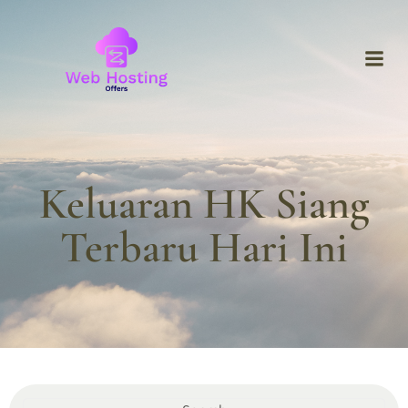
Skip
to
content
Keluaran HK Siang
Terbaru Hari Ini