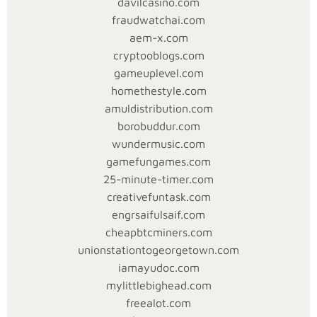
bagaimana
davilcasino.com
keluaran
fraudwatchai.com
HK
aem-x.com
telah
cryptooblogs.com
menjadi
gameuplevel.com
bagian
homethestyle.com
dari
amuldistribution.com
rutinitas
borobuddur.com
kehidupan
wundermusic.com
bagi
gamefungames.com
sebagian
25-minute-timer.com
orang.
creativefuntask.com
engrsaifulsaif.com
P
cheapbtcminers.com
unionstationtogeorgetown.com
e
iamayudoc.com
mylittlebighead.com
n
freealot.com