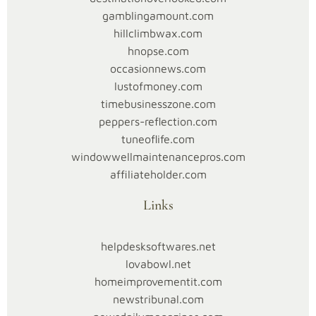
memenangkan
gamblingamount.com
hadiah.
hillclimbwax.com
hnopse.com
Salah
occasionnews.com
satu
lustofmoney.com
contoh
timebusinesszone.com
yang
peppers-reflection.com
sering
tuneoflife.com
terjadi
windowwellmaintenancepros.com
adalah
affiliateholder.com
ketika
hasil
Links
keluaran
siang
hari
helpdesksoftwares.net
ditunggu-
lovabowl.net
tunggu
homeimprovementit.com
oleh
newstribunal.com