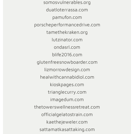
s
somosvulnerables.org
duatloterrassa.com
i
pamufon.com
porscheperformancedrive.com
l
tamethekraken.org
lutzinator.com
K
ondasrl.com
blife2016.com
e
glutenfreesnowboarder.com
lizmorrowdesign.com
l
healwithcannabidiol.com
u
kioskpages.com
trianglecurry.com
a
imagedum.com
thetowerswellnessretreat.com
r
officialgelatostrain.com
kaethejeweler.com
a
sattamatkasattaking.com