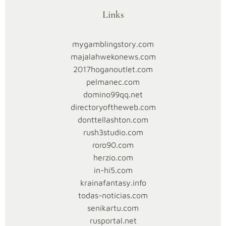
r
Links
o
mygamblingstory.com
s
majalahwekonews.com
2017hoganoutlet.com
e
pelmanec.com
domino99qq.net
s
directoryoftheweb.com
donttellashton.com
P
rush3studio.com
roro90.com
e
herzio.com
in-hi5.com
n
krainafantasy.info
todas-noticias.com
g
senikartu.com
rusportal.net