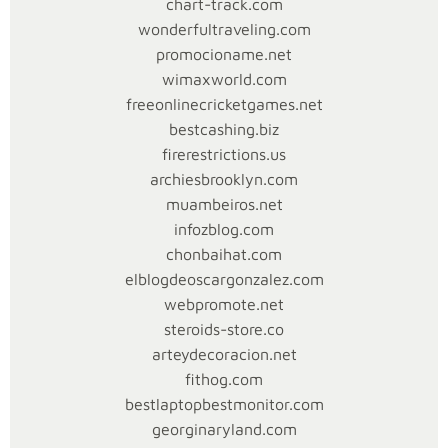
chart-track.com
Setiap
wonderfultraveling.com
hari,
promocioname.net
banyak
wimaxworld.com
orang
freeonlinecricketgames.net
menantikan
bestcashing.biz
hasil
firerestrictions.us
undian
archiesbrooklyn.com
ini
muambeiros.net
dengan
infozblog.com
harapan
chonbaihat.com
bisa
elblogdeoscargonzalez.com
meraih
webpromote.net
keberuntungan.
steroids-store.co
Keluaran
arteydecoracion.net
ini
fithog.com
tidak
bestlaptopbestmonitor.com
hanya
georginaryland.com
menjadi