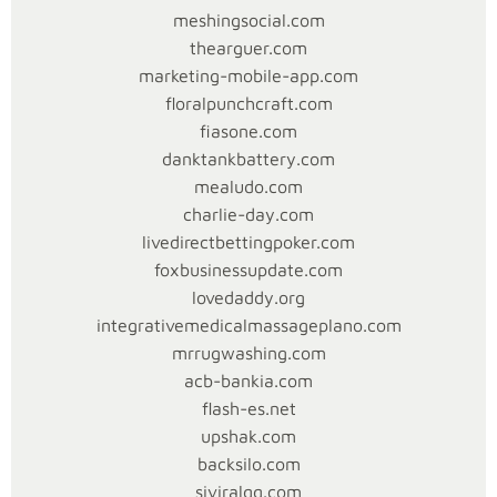
semua
meshingsocial.com
proses
thearguer.com
pengundian
marketing-mobile-app.com
diawasi
floralpunchcraft.com
untuk
fiasone.com
memastikan
danktankbattery.com
keadilan
mealudo.com
dan
charlie-day.com
transparansi.
livedirectbettingpoker.com
Biasanya,
foxbusinessupdate.com
pengundian
lovedaddy.org
dilakukan
integrativemedicalmassageplano.com
dua
mrrugwashing.com
kali
acb-bankia.com
dalam
flash-es.net
sehari,
upshak.com
yaitu
backsilo.com
siang
siviralqq.com