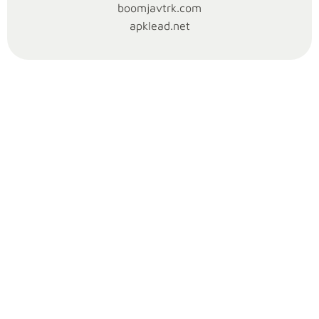
boomjavtrk.com
lotere,
apklead.net
tetapi
juga
menjadi
bagian
dari
budaya
masyarakat.
Banyak
orang
percaya
bahwa
angka-
angka
tertentu
memiliki
makna
atau