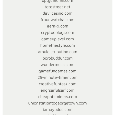
optguardian.com
ahli
totostreet.net
statistik
davilcasino.com
yang
fraudwatchai.com
mencoba
aem-x.com
meramalkan
cryptooblogs.com
apa
gameuplevel.com
yang
homethestyle.com
akan
amuldistribution.com
terjadi
borobuddur.com
di
wundermusic.com
waktu
gamefungames.com
mendatang.
25-minute-timer.com
creativefuntask.com
A
engrsaifulsaif.com
cheapbtcminers.com
n
unionstationtogeorgetown.com
iamayudoc.com
a