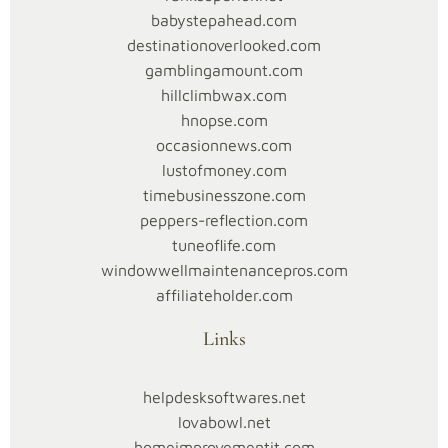
angka
babystepahead.com
tertentu
destinationoverlooked.com
yang
gamblingamount.com
sering
hillclimbwax.com
muncul,
hnopse.com
memberikan
occasionnews.com
harapan
lustofmoney.com
bagi
timebusinesszone.com
mereka
peppers-reflection.com
yang
tuneoflife.com
mengandalkan
windowwellmaintenancepros.com
angka-
affiliateholder.com
angka
Links
tersebut
dalam
strategi
helpdesksoftwares.net
bermain
lovabowl.net
mereka.
homeimprovementit.com