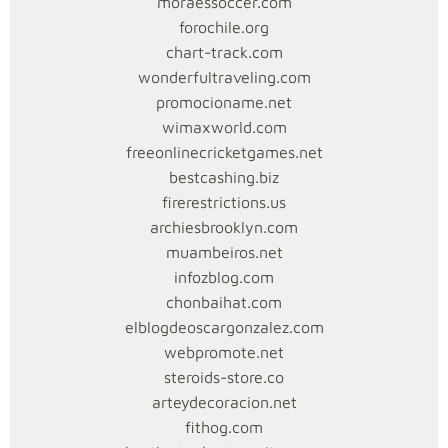
moraessoccer.com
ini
forochile.org
sebagai
chart-track.com
sumber
wonderfultraveling.com
inspirasi
promocioname.net
untuk
wimaxworld.com
meramalkan
freeonlinecricketgames.net
angka
bestcashing.biz
keberuntungan
firerestrictions.us
mereka.
archiesbrooklyn.com
Sebagian
muambeiros.net
orang
infozblog.com
percaya
chonbaihat.com
bahwa
elblogdeoscargonzalez.com
ada
webpromote.net
kemiripan
steroids-store.co
pola
arteydecoracion.net
dalam
fithog.com
hasil