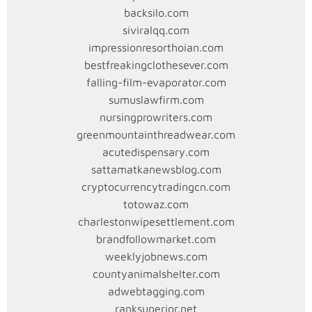
angka
backsilo.com
yang
siviralqq.com
keluar
impressionresorthoian.com
sebelumnya
bestfreakingclothesever.com
dan
falling-film-evaporator.com
pola
sumuslawfirm.com
yang
nursingprowriters.com
bisa
greenmountainthreadwear.com
ditangkap
acutedispensary.com
dari
sattamatkanewsblog.com
hasil
cryptocurrencytradingcn.com
ini.
totowaz.com
Beberapa
charlestonwipesettlement.com
hari
brandfollowmarket.com
terakhir
weeklyjobnews.com
menunjukkan
countyanimalshelter.com
adanya
adwebtagging.com
angka-
ranksuperior.net