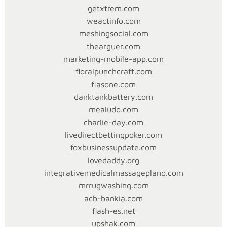
ini,
getxtrem.com
keluaran
weactinfo.com
HK
meshingsocial.com
menyajikan
thearguer.com
banyak
marketing-mobile-app.com
informasi
floralpunchcraft.com
fresh
fiasone.com
untuk
danktankbattery.com
para
mealudo.com
pemain
charlie-day.com
dan
livedirectbettingpoker.com
penggemar
foxbusinessupdate.com
togel.
lovedaddy.org
Data
integrativemedicalmassageplano.com
yang
mrrugwashing.com
dihadirkan
acb-bankia.com
menyangkut
flash-es.net
angka-
upshak.com