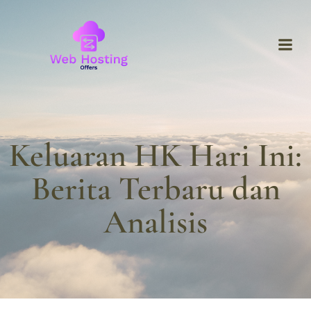
Skip
to
content
Keluaran HK Hari Ini:
Berita Terbaru dan
Analisis