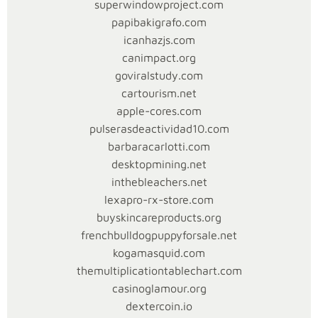
superwindowproject.com
berharap
papibakigrafo.com
bisa
icanhazjs.com
meraih
canimpact.org
keberuntungan.
goviralstudy.com
P
cartourism.net
apple-cores.com
e
pulserasdeactividad10.com
barbaracarlotti.com
r
desktopmining.net
inthebleachers.net
k
lexapro-rx-store.com
buyskincareproducts.org
e
frenchbulldogpuppyforsale.net
kogamasquid.com
m
themultiplicationtablechart.com
casinoglamour.org
b
dextercoin.io