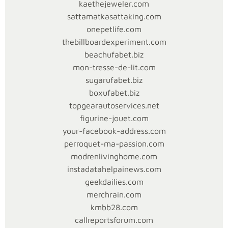
a
kaethejeweler.com
sattamatkasattaking.com
r
onepetlife.com
thebillboardexperiment.com
a
beachufabet.biz
mon-tresse-de-lit.com
n
sugarufabet.biz
boxufabet.biz
H
topgearautoservices.net
figurine-jouet.com
K
your-facebook-address.com
perroquet-ma-passion.com
Mengkaji
modrenlivinghome.com
angka
instadatahelpainews.com
keluaran
geekdailies.com
HK
merchrain.com
bukan
kmbb28.com
hanya
callreportsforum.com