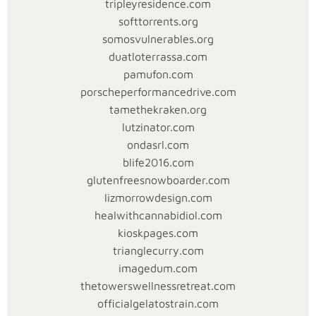
tripleyresidence.com
a
softtorrents.org
somosvulnerables.org
d
duatloterrassa.com
pamufon.com
a
porscheperformancedrive.com
tamethekraken.org
r
lutzinator.com
ondasrl.com
i
blife2016.com
K
glutenfreesnowboarder.com
lizmorrowdesign.com
e
healwithcannabidiol.com
kioskpages.com
l
trianglecurry.com
imagedum.com
u
thetowerswellnessretreat.com
officialgelatostrain.com