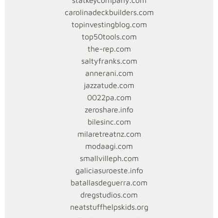
statkeycompany.com
HK,
carolinadeckbuilders.com
atau
topinvestingblog.com
hasil
top50tools.com
dari
the-rep.com
angka
saltyfranks.com
togel
annerani.com
Hongkong,
jazzatude.com
menjadi
0022pa.com
pembicaraan
zeroshare.info
hangat
bilesinc.com
di
milaretreatnz.com
kalangan
modaagi.com
masyarakat
smallvilleph.com
Indonesia.
galiciasuroeste.info
Banyak
batallasdeguerra.com
yang
dregstudios.com
menjadikan
neatstuffhelpskids.org
hasil