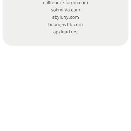
dasar
callreportsforum.com
dari
sokmilya.com
permainan
abyluny.com
ini
boomjavtrk.com
dan
apklead.net
mulai
bertaruh
dengan
jumlah
yang
kecil.
Ada
juga
permainan
live
dealer
di
mana