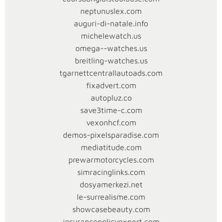
neptunuslex.com
a
auguri-di-natale.info
michelewatch.us
s
omega--watches.us
breitling-watches.us
i
tgarnettcentrallautoads.com
fixadvert.com
n
autopluz.co
o
save3time-c.com
vexonhcf.com
O
demos-pixelsparadise.com
mediatitude.com
n
prewarmotorcycles.com
simracinglinks.com
l
dosyamerkezi.net
le-surrealisme.com
i
showcasebeauty.com
insurancepolicyexpert.com