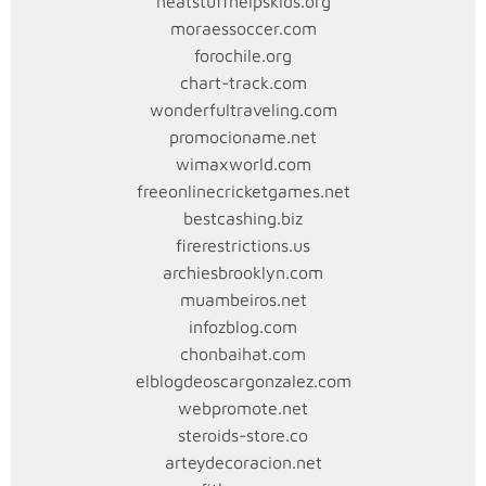
neatstuffhelpskids.org
teknologi
moraessoccer.com
dan
forochile.org
meningkatnya
chart-track.com
akses
wonderfultraveling.com
internet,
promocioname.net
banyak
wimaxworld.com
orang
freeonlinecricketgames.net
yang
bestcashing.biz
beralih
firerestrictions.us
dari
archiesbrooklyn.com
kasino
muambeiros.net
tradisional
infozblog.com
ke
chonbaihat.com
platform
elblogdeoscargonzalez.com
online.
webpromote.net
Gelimang
steroids-store.co
lampu
arteydecoracion.net
dan