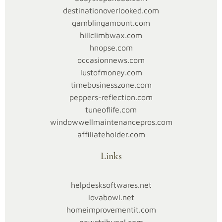
atas.
destinationoverlooked.com
gamblingamount.com
P
hillclimbwax.com
hnopse.com
r
occasionnews.com
lustofmoney.com
o
timebusinesszone.com
peppers-reflection.com
s
tuneoflife.com
e
windowwellmaintenancepros.com
affiliateholder.com
s
Links
L
helpdesksoftwares.net
o
lovabowl.net
homeimprovementit.com