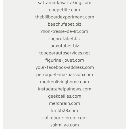
sattamatkasattaking.com
informasi
onepetlife.com
yang
thebillboardexperiment.com
diminta
beachufabet.biz
dengan
mon-tresse-de-lit.com
benar.
sugarufabet.biz
Penting
boxufabet.biz
untuk
topgearautoservices.net
memperhatikan
figurine-jouet.com
huruf
your-facebook-address.com
besar
perroquet-ma-passion.com
dan
modrenlivinghome.com
kecil
instadatahelpainews.com
pada
geekdailies.com
password,
merchrain.com
karena
kmbb28.com
keliru
callreportsforum.com
dalam
sokmilya.com
pengetikan