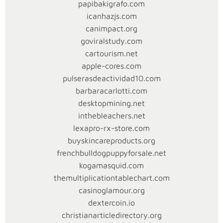
papibakigrafo.com
g
icanhazjs.com
canimpact.org
k
goviralstudy.com
cartourism.net
a
apple-cores.com
pulserasdeactividad10.com
h
barbaracarlotti.com
desktopmining.net
A
inthebleachers.net
lexapro-rx-store.com
w
buyskincareproducts.org
frenchbulldogpuppyforsale.net
a
kogamasquid.com
l
themultiplicationtablechart.com
casinoglamour.org
u
dextercoin.io
christianarticledirectory.org