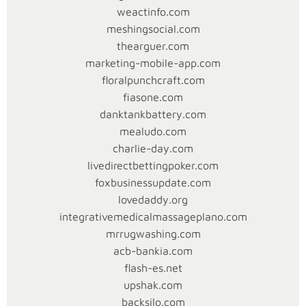
login
weactinfo.com
berjalan
meshingsocial.com
lancar
thearguer.com
tanpa
marketing-mobile-app.com
gangguan.
floralpunchcraft.com
Setelah
fiasone.com
itu,
danktankbattery.com
buka
mealudo.com
browser
charlie-day.com
di
livedirectbettingpoker.com
perangkat
foxbusinessupdate.com
Anda
lovedaddy.org
dan
integrativemedicalmassageplano.com
masukkan
mrrugwashing.com
alamat
acb-bankia.com
situs
flash-es.net
J200M
upshak.com
di
backsilo.com