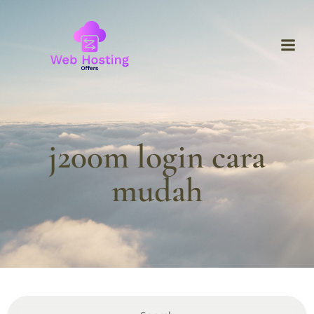
Skip
to
content
j200m login cara
mudah