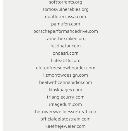
softtorrents.org
ini.
somosvulnerables.org
Jika
duatloterrassa.com
Anda
pamufon.com
adalah
porscheperformancedrive.com
pengguna
tamethekraken.org
baru,
lutzinator.com
biasanya
ondasrl.com
ada
blife2016.com
opsi
glutenfreesnowboarder.com
untuk
lizmorrowdesign.com
mendaftar
healwithcannabidiol.com
terlebih
kioskpages.com
dahulu.
trianglecurry.com
Jika
imagedum.com
sudah
thetowerswellnessretreat.com
memiliki
officialgelatostrain.com
akun,
kaethejeweler.com
masukkan