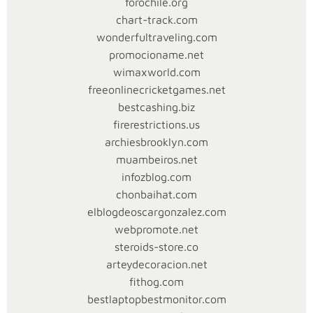
forochile.org
sebagian
chart-track.com
orang,
wonderfultraveling.com
terutama
promocioname.net
bagi
wimaxworld.com
mereka
freeonlinecricketgames.net
yang
bestcashing.biz
tidak
firerestrictions.us
terbiasa
archiesbrooklyn.com
dengan
muambeiros.net
teknologi.
infozblog.com
Artikel
chonbaihat.com
ini
elblogdeoscargonzalez.com
akan
webpromote.net
membahas
steroids-store.co
cara
arteydecoracion.net
mudah
fithog.com
untuk
bestlaptopbestmonitor.com
login