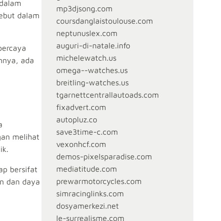
 dalam
mp3djsong.com
ebut dalam
coursdanglaistoulouse.com
neptunuslex.com
auguri-di-natale.info
percaya
michelewatch.us
hnya, ada
omega--watches.us
breitling-watches.us
tgarnettcentrallautoads.com
fixadvert.com
autopluz.co
a
save3time-c.com
an melihat
vexonhcf.com
ik.
demos-pixelsparadise.com
mediatitude.com
p bersifat
prewarmotorcycles.com
an dan daya
simracinglinks.com
dosyamerkezi.net
le-surrealisme.com