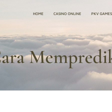
HOME
CASINO ONLINE
PKV GAMES
ara Mempredik