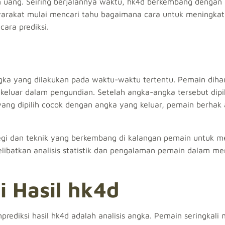
uang. Seiring berjalannya waktu, hk4d berkembang dengan 
syarakat mulai mencari tahu bagaimana cara untuk meningka
ara prediksi.
ka yang dilakukan pada waktu-waktu tertentu. Pemain diha
keluar dalam pengundian. Setelah angka-angka tersebut dipi
ng dipilih cocok dengan angka yang keluar, pemain berhak 
egi dan teknik yang berkembang di kalangan pemain untuk m
melibatkan analisis statistik dan pengalaman pemain dalam me
 Hasil hk4d
ediksi hasil hk4d adalah analisis angka. Pemain seringkali 