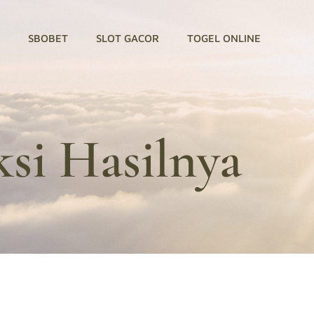
SBOBET
SLOT GACOR
TOGEL ONLINE
si Hasilnya