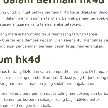
nting untuk diingat bahwa bermain hk4d harus dilakukan denga
iplin dalam memilih jumlah taruhan. Banyak pemain terjebak 
atasan anggaran yang telah mereka tetapkan.
 yang merasa beruntung terus memasang taruhan tanpa
bisa terkena dampak negatif. Oleh karena itu, mentalitas y
nting agar pengalaman bermain dapat tetap menyenangkan.
rum hk4d
as tentang hk4d dan cara memprediksi hasilnya. Di tempat-
an, dan saling memberikan tips. Diskusi yang terjadi sering k
ang baru mulai maupun yang sudah berpengalaman.
oral karena para pemain dapat saling mendukung dan berbag
, komunitas berperan sebagai ruang bagi individu untuk
an hk4d dengan lebih baik.