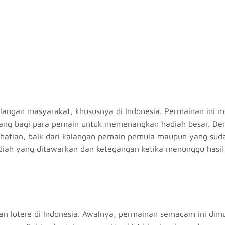
alangan masyarakat, khususnya di Indonesia. Permainan ini 
uang bagi para pemain untuk memenangkan hadiah besar. De
rhatian, baik dari kalangan pemain pemula maupun yang sud
hadiah yang ditawarkan dan ketegangan ketika menunggu hasil
n lotere di Indonesia. Awalnya, permainan semacam ini dimu