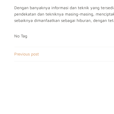
Dengan banyaknya informasi dan teknik yang tersedi
pendekatan dan tekniknya masing-masing, menciptak
sebaiknya dimanfaatkan sebagai hiburan, dengan tet
No Tag
Post
Previous post
navigation