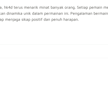
a, hk4d terus menarik minat banyak orang. Setiap pemain me
an dinamika unik dalam permainan ini. Pengalaman bermain
ap menjaga sikap positif dan penuh harapan.
Post
navigation