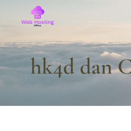
Skip
to
content
hk4d dan C