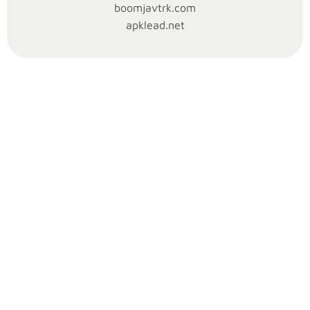
sehingga
boomjavtrk.com
mereka
apklead.net
memutuskan
untuk
menyertakan
angka
tersebut
dalam
taruhan
mereka.
M
e
n
g