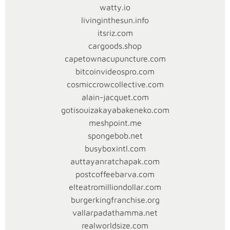
watty.io
Sebelum
livinginthesun.info
melangkah
itsriz.com
lebih
cargoods.shop
jauh,
capetownacupuncture.com
penting
bitcoinvideospro.com
untuk
cosmiccrowcollective.com
memahami
alain-jacquet.com
dasar-
gotisouizakayabakeneko.com
dasar
meshpoint.me
permainan
spongebob.net
togel.
busyboxintl.com
Togel
auttayanratchapak.com
adalah
postcoffeebarva.com
singkatan
elteatromilliondollar.com
dari
burgerkingfranchise.org
toto
vallarpadathamma.net
gelap,
realworldsize.com