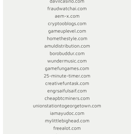
davilcasino.com
k
fraudwatchai.com
aem-x.com
a
cryptooblogs.com
gameuplevel.com
homethestyle.com
Salah
amuldistribution.com
satu
borobuddur.com
strategi
wundermusic.com
yang
gamefungames.com
sering
25-minute-timer.com
digunakan
creativefuntask.com
oleh
engrsaifulsaif.com
pemain
cheapbtcminers.com
berpengalaman
unionstationtogeorgetown.com
adalah
iamayudoc.com
mempelajari
mylittlebighead.com
pola
freealot.com
angka.