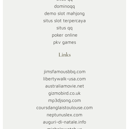
l
dominoqq
a
demo slot mahjong
situs slot terpercaya
n
situs qq
poker online
G
pkv games
e
Links
d
jimsfamousbbq.com
libertywalk-usa.com
e
australiamovie.net
gizmobird.co.uk
T
mp3djsong.com
coursdanglaistoulouse.com
o
neptunuslex.com
g
auguri-di-natale.info