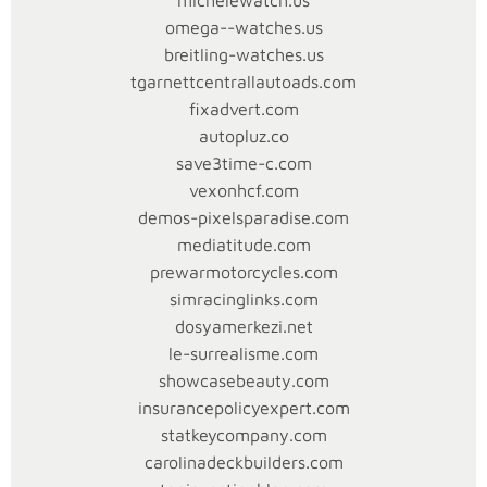
michelewatch.us
e
omega--watches.us
breitling-watches.us
l
tgarnettcentrallautoads.com
fixadvert.com
autopluz.co
Di
save3time-c.com
Indonesia,
vexonhcf.com
permainan
demos-pixelsparadise.com
togel
mediatitude.com
telah
prewarmotorcycles.com
lama
simracinglinks.com
menjadi
dosyamerkezi.net
bagian
le-surrealisme.com
dari
showcasebeauty.com
hiburan
insurancepolicyexpert.com
rakyat.
statkeycompany.com
Gede
carolinadeckbuilders.com
Togel,