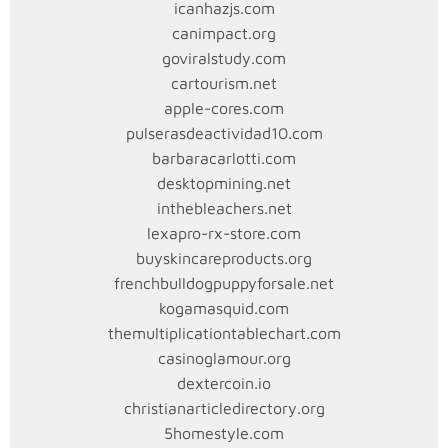
a
icanhazjs.com
canimpact.org
h
goviralstudy.com
cartourism.net
a
apple-cores.com
pulserasdeactividad10.com
m
barbaracarlotti.com
desktopmining.net
i
inthebleachers.net
lexapro-rx-store.com
P
buyskincareproducts.org
frenchbulldogpuppyforsale.net
e
kogamasquid.com
themultiplicationtablechart.com
r
casinoglamour.org
dextercoin.io
m
christianarticledirectory.org
5homestyle.com