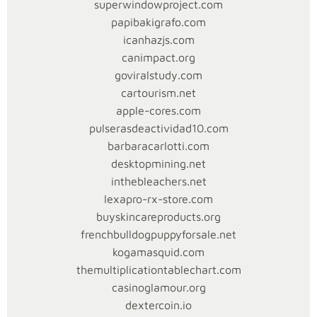
superwindowproject.com
a
papibakigrafo.com
icanhazjs.com
h
canimpact.org
goviralstudy.com
a
cartourism.net
apple-cores.com
m
pulserasdeactividad10.com
barbaracarlotti.com
i
desktopmining.net
inthebleachers.net
K
lexapro-rx-store.com
buyskincareproducts.org
o
frenchbulldogpuppyforsale.net
kogamasquid.com
n
themultiplicationtablechart.com
casinoglamour.org
s
dextercoin.io