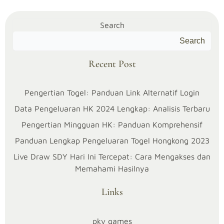
31/01/2026
Search
Slot
Search
Categories:
Gacor
Recent Post
P
e
Pengertian Togel: Panduan Link Alternatif Login
Data Pengeluaran HK 2024 Lengkap: Analisis Terbaru
n
Pengertian Mingguan HK: Panduan Komprehensif
g
Panduan Lengkap Pengeluaran Togel Hongkong 2023
Live Draw SDY Hari Ini Tercepat: Cara Mengakses dan
e
Memahami Hasilnya
n
Links
a
pkv games