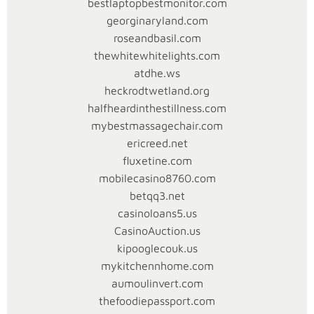
bestlaptopbestmonitor.com
yang
georginaryland.com
tertarik
roseandbasil.com
memulai
thewhitewhitelights.com
bisnis
atdhe.ws
ini,
heckrodtwetland.org
ada
halfheardinthestillness.com
beberapa
mybestmassagechair.com
langkah
ericreed.net
penting
fluxetine.com
yang
mobilecasino8760.com
perlu
betqq3.net
diperhatikan.
casinoloans5.us
M
CasinoAuction.us
kipooglecouk.us
e
mykitchennhome.com
aumoulinvert.com
m
thefoodiepassport.com