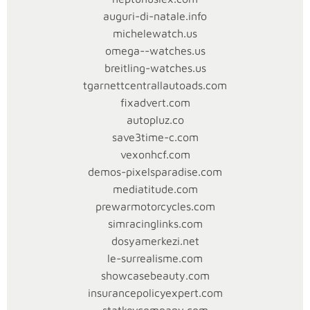
T
auguri-di-natale.info
michelewatch.us
o
omega--watches.us
breitling-watches.us
k
tgarnettcentrallautoads.com
fixadvert.com
e
autopluz.co
save3time-c.com
k
vexonhcf.com
w
demos-pixelsparadise.com
mediatitude.com
i
prewarmotorcycles.com
simracinglinks.com
n
dosyamerkezi.net
le-surrealisme.com
showcasebeauty.com
Di
insurancepolicyexpert.com
dunia