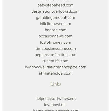
babystepahead.com
produk
destinationoverlooked.com
kecantikan,
gamblingamount.com
pastikan
hillclimbwax.com
untuk
hnopse.com
memilih
occasionnews.com
merek
lustofmoney.com
yang
timebusinesszone.com
memiliki
peppers-reflection.com
reputasi
tuneoflife.com
baik
windowwellmaintenancepros.com
serta
affiliateholder.com
kualitas
yang
Links
terjamin.
Ini
helpdesksoftwares.net
akan
lovabowl.net
meningkatkan
homeimprovementit.com