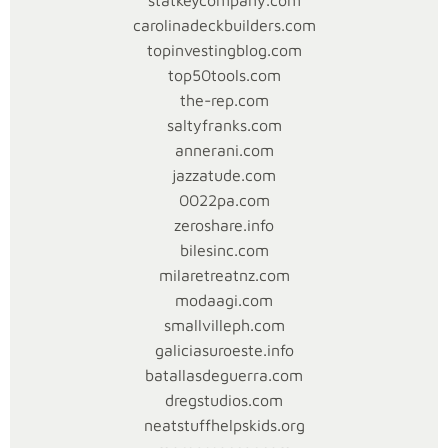
statkeycompany.com
bisnis
carolinadeckbuilders.com
digital
topinvestingblog.com
yang
top50tools.com
semakin
the-rep.com
berkembang,
saltyfranks.com
peluang
annerani.com
baru
jazzatude.com
selalu
0022pa.com
muncul.
zeroshare.info
Salah
bilesinc.com
satu
milaretreatnz.com
peluang
modaagi.com
yang
smallvilleph.com
menarik
galiciasuroeste.info
untuk
batallasdeguerra.com
pemula
dregstudios.com
adalah
neatstuffhelpskids.org
bisnis