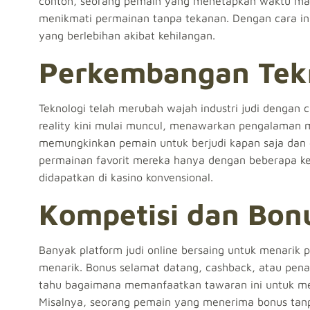
contoh, seorang pemain yang menetapkan waktu maks
menikmati permainan tanpa tekanan. Dengan cara in
yang berlebihan akibat kehilangan.
Perkembangan Tekn
Teknologi telah merubah wajah industri judi dengan 
reality kini mulai muncul, menawarkan pengalaman me
memungkinkan pemain untuk berjudi kapan saja dan 
permainan favorit mereka hanya dengan beberapa ket
didapatkan di kasino konvensional.
Kompetisi dan Bon
Banyak platform judi online bersaing untuk menari
menarik. Bonus selamat datang, cashback, atau pena
tahu bagaimana memanfaatkan tawaran ini untuk me
Misalnya, seorang pemain yang menerima bonus tanp