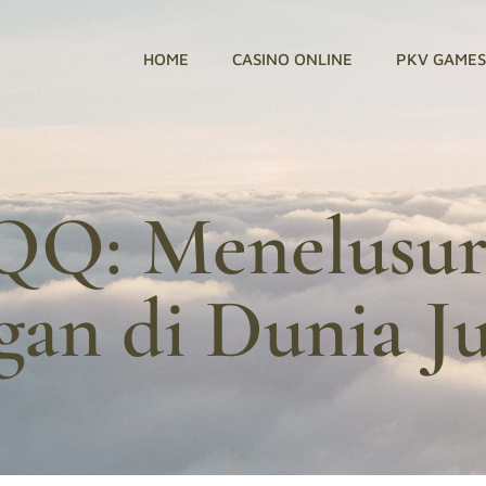
HOME
CASINO ONLINE
PKV GAMES
QQ: Menelusuri
an di Dunia Ju