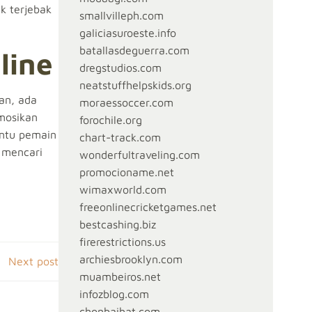
k terjebak
smallvilleph.com
galiciasuroeste.info
batallasdeguerra.com
line
dregstudios.com
neatstuffhelpskids.org
ran, ada
moraessoccer.com
omosikan
forochile.org
antu pemain
chart-track.com
 mencari
wonderfultraveling.com
promocioname.net
wimaxworld.com
freeonlinecricketgames.net
bestcashing.biz
firerestrictions.us
archiesbrooklyn.com
Next post
muambeiros.net
infozblog.com
chonbaihat.com