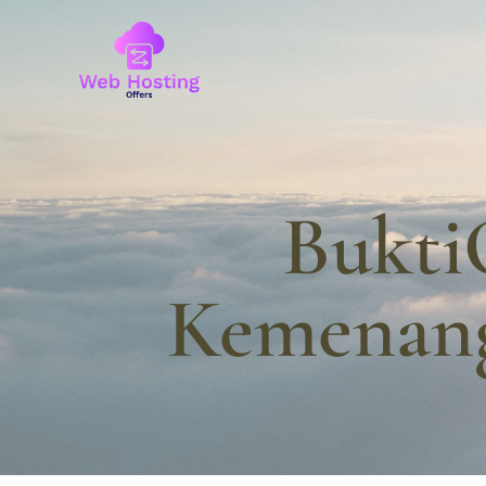
Skip
to
content
Bukti
Kemenang