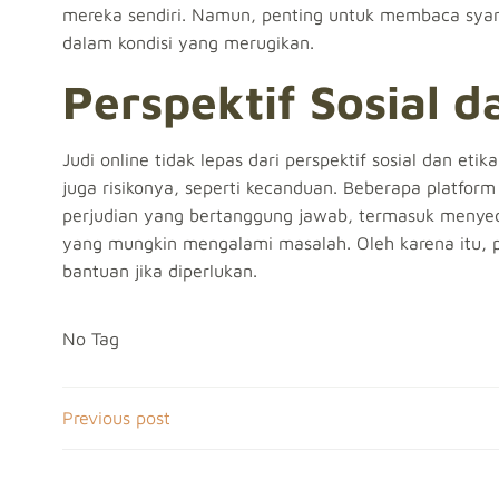
mereka sendiri. Namun, penting untuk membaca syar
dalam kondisi yang merugikan.
Perspektif Sosial d
Judi online tidak lepas dari perspektif sosial dan et
juga risikonya, seperti kecanduan. Beberapa platfo
perjudian yang bertanggung jawab, termasuk menye
yang mungkin mengalami masalah. Oleh karena itu, p
bantuan jika diperlukan.
No Tag
Post
Previous post
navigation