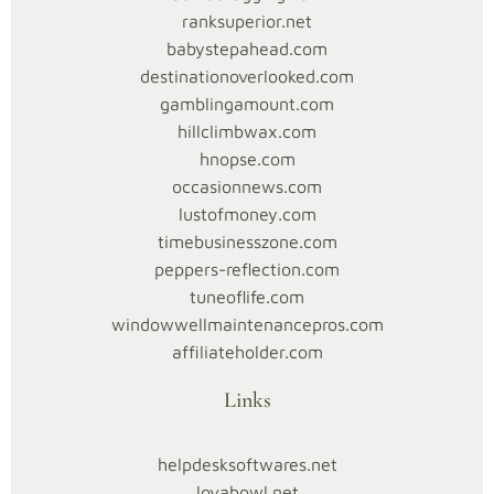
e
ranksuperior.net
babystepahead.com
n
destinationoverlooked.com
gamblingamount.com
i
hillclimbwax.com
hnopse.com
s
occasionnews.com
lustofmoney.com
T
timebusinesszone.com
peppers-reflection.com
a
tuneoflife.com
windowwellmaintenancepros.com
r
affiliateholder.com
u
Links
h
helpdesksoftwares.net
lovabowl.net