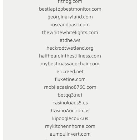
fithog.com
dan
bestlaptopbestmonitor.com
aman.
georginaryland.com
M
roseandbasil.com
thewhitewhitelights.com
e
atdhe.ws
heckrodtwetland.org
n
halfheardinthestillness.com
mybestmassagechair.com
d
ericreed.net
fluxetine.com
a
mobilecasino8760.com
betqq3.net
f
casinoloans5.us
CasinoAuction.us
t
kipooglecouk.us
mykitchennhome.com
a
aumoulinvert.com