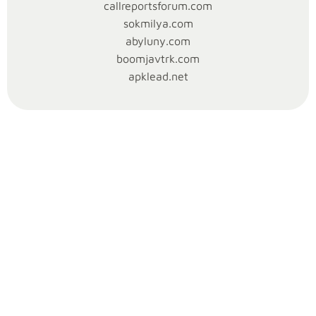
callreportsforum.com
lemah,
sokmilya.com
peluang
abyluny.com
untuk
boomjavtrk.com
menang
apklead.net
mungkin
tinggi,
namun
pemain
juga
perlu
mempertimbangkan
potensi
risiko
dan
imbalan
dari
taruhan
tersebut.