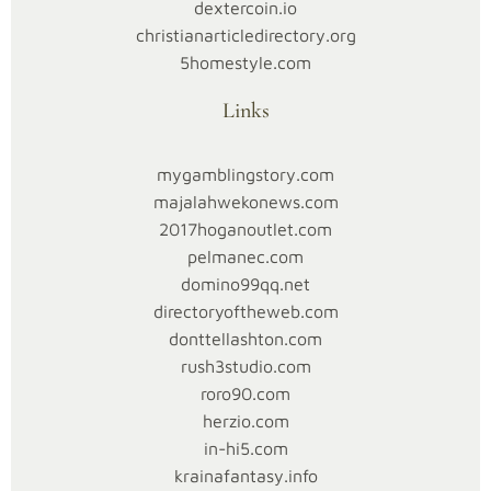
5
dextercoin.io
christianarticledirectory.org
5homestyle.com
Langkah
pertama
Links
untuk
mulai
mygamblingstory.com
bermain
majalahwekonews.com
di
2017hoganoutlet.com
Bola365
pelmanec.com
adalah
domino99qq.net
melakukan
directoryoftheweb.com
registrasi.
donttellashton.com
Proses
rush3studio.com
pendaftaran
roro90.com
biasanya
herzio.com
cukup
in-hi5.com
mudah
krainafantasy.info
dan