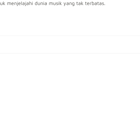
uk menjelajahi dunia musik yang tak terbatas.
Post
navigation