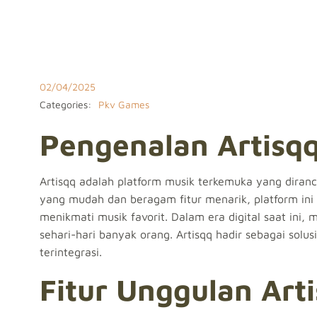
02/04/2025
Categories:
Pkv Games
Pengenalan Artisq
Artisqq adalah platform musik terkemuka yang diran
yang mudah dan beragam fitur menarik, platform in
menikmati musik favorit. Dalam era digital saat ini,
sehari-hari banyak orang. Artisqq hadir sebagai so
terintegrasi.
Fitur Unggulan Art