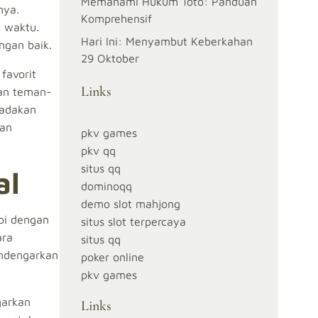
Memahami Hukum Toto: Panduan
nya.
Komprehensif
h waktu.
Hari Ini: Menyambut Keberkahan
ngan baik.
29 Oktober
favorit
Links
gan teman-
gadakan
kan
pkv games
pkv qq
situs qq
al
dominoqq
demo slot mahjong
api dengan
situs slot terpercaya
ara
situs qq
endengarkan
poker online
pkv games
garkan
Links