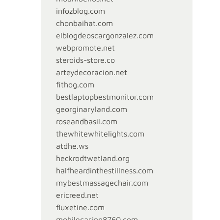
infozblog.com
chonbaihat.com
elblogdeoscargonzalez.com
webpromote.net
steroids-store.co
arteydecoracion.net
fithog.com
bestlaptopbestmonitor.com
georginaryland.com
roseandbasil.com
thewhitewhitelights.com
atdhe.ws
heckrodtwetland.org
halfheardinthestillness.com
mybestmassagechair.com
ericreed.net
fluxetine.com
mobilecasino8760.com