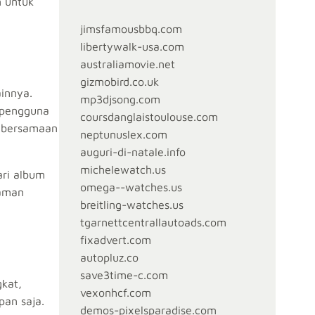
n untuk
jimsfamousbbq.com
libertywalk-usa.com
australiamovie.net
gizmobird.co.uk
innya.
mp3djsong.com
 pengguna
coursdanglaistoulouse.com
kebersamaan
neptunuslex.com
auguri-di-natale.info
michelewatch.us
ari album
omega--watches.us
laman
breitling-watches.us
tgarnettcentrallautoads.com
fixadvert.com
autopluz.co
save3time-c.com
gkat,
vexonhcf.com
an saja.
demos-pixelsparadise.com