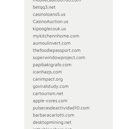
betqq3.net
casinoloans5.us
CasinoAuction.us
kipooglecouk.us
mykitchennhome.com
aumoulinvert.com
thefoodiepassport.com
superwindowproject.com
papibakigrafo.com
icanhazjs.com
canimpact.org
goviralstudy.com
cartourism.net
apple-cores.com
pulserasdeactividad10.com
barbaracarlotti.com
desktopmining.net