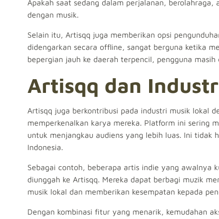
Apakah saat sedang dalam perjalanan, berolahraga, 
dengan musik.
Selain itu, Artisqq juga memberikan opsi pengunduh
didengarkan secara offline, sangat berguna ketika m
bepergian jauh ke daerah terpencil, pengguna masih 
Artisqq dan Industr
Artisqq juga berkontribusi pada industri musik lokal 
memperkenalkan karya mereka. Platform ini sering 
untuk menjangkau audiens yang lebih luas. Ini tida
Indonesia.
Sebagai contoh, beberapa artis indie yang awalnya k
diunggah ke Artisqq. Mereka dapat berbagi muzik 
musik lokal dan memberikan kesempatan kepada pen
Dengan kombinasi fitur yang menarik, kemudahan akse