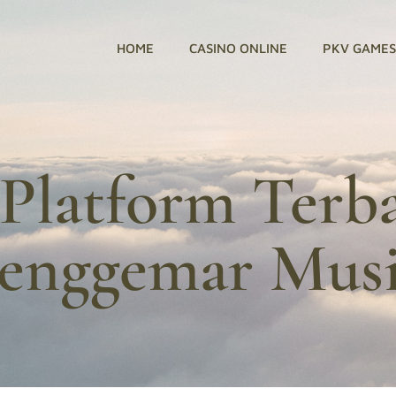
HOME
CASINO ONLINE
PKV GAMES
 Platform Terb
enggemar Mus