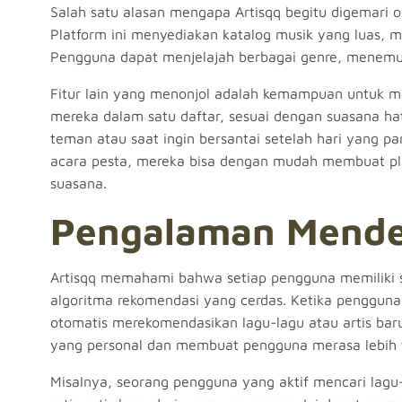
Salah satu alasan mengapa Artisqq begitu digemari 
Platform ini menyediakan katalog musik yang luas, mu
Pengguna dapat menjelajah berbagai genre, menemukan
Fitur lain yang menonjol adalah kemampuan untuk me
mereka dalam satu daftar, sesuai dengan suasana ha
teman atau saat ingin bersantai setelah hari yang p
acara pesta, mereka bisa dengan mudah membuat pla
suasana.
Pengalaman Mende
Artisqq memahami bahwa setiap pengguna memiliki sel
algoritma rekomendasi yang cerdas. Ketika pengguna 
otomatis merekomendasikan lagu-lagu atau artis ba
yang personal dan membuat pengguna merasa lebih 
Misalnya, seorang pengguna yang aktif mencari lag