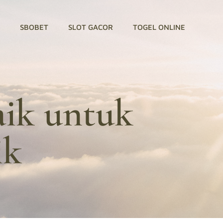
SBOBET
SLOT GACOR
TOGEL ONLINE
aik untuk
ik